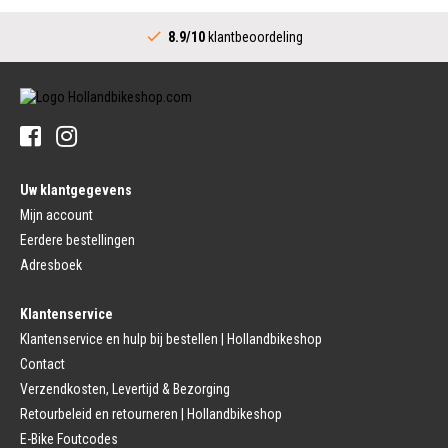
Fietsspaken
Aandrijving (Stads)
Achternaaf
8.9/10
klantbeoordeling
Crankstel (Stads)
Stuur
Versnellingshendel (Stads)
Stuurpen
Trapas (Stads)
Sturen
Tandwiel interne Naaf
Stuur Handvatten
Banden
Fietsbellen
Buitenbanden
Pedalen
Fiets Binnenband
Pedalen
Velglint
Uw klantgegevens
Platform Pedalen
Fietsbanden Reparatie
Click Pedalen
Mijn account
Bagagedrager
Eerdere bestellingen
Remmen (Sport)
Jasbeschermers
Fiets remgreep
Bagagedrager
Adresboek
Remblokjes
Snelbinders
Fietsremmen
Klantenservice
Fietszadel
Remkabel
Fietszadel
Klantenservice en hulp bij bestellen | Hollandbikeshop
Remmen (Stads)
Zadelpen
Contact
Remhendel
Zadelpen Bevestiging
Remplaat
Zadeldekje
Verzendkosten, Levertijd & Bezorging
Remkabel
Retourbeleid en retourneren | Hollandbikeshop
Voorvork
Fietsverlichting
Voorvork Vast
E-Bike Foutcodes
Koplamp