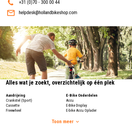
+31 (0)70 - 300 00 44
helpdesk@hollandbikeshop.com
Alles wat je zoekt, overzichtelijk op één plek
Aandrijving
E-Bike Onderdelen
Crankstel (Sport)
Accu
Cassette
E-Bike Display
Freewheel
E-bike Accu Oplader
Fietsketting
Fietswielen
Derailleur
Toon
meer
Fietswielen
Versnellingshendel (Sport)
Velgen
Trapas Compleet