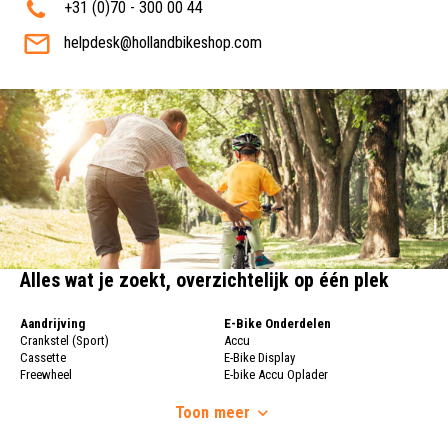
+31 (0)70 - 300 00 44
helpdesk@hollandbikeshop.com
Alles wat je zoekt, overzichtelijk op één plek
Aandrijving
E-Bike Onderdelen
Crankstel (Sport)
Accu
Cassette
E-Bike Display
Freewheel
E-bike Accu Oplader
Fietsketting
Fietswielen
Derailleur
Toon
meer
Fietswielen
Versnellingshendel (Sport)
Velgen
Trapas Compleet