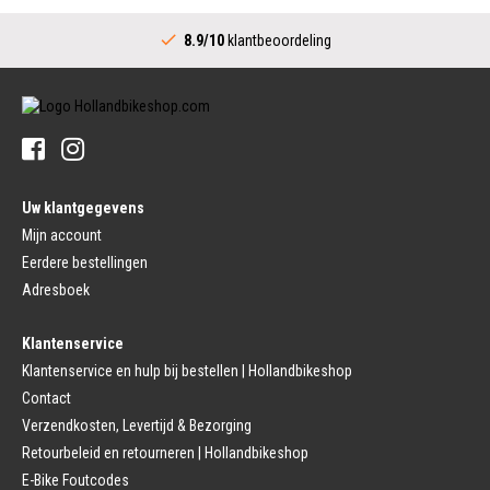
Fietsspaken
Aandrijving (Stads)
Achternaaf
8.9/10
klantbeoordeling
Crankstel (Stads)
Stuur
Versnellingshendel (Stads)
Stuurpen
Trapas (Stads)
Sturen
Tandwiel interne Naaf
Stuur Handvatten
Banden
Fietsbellen
Buitenbanden
Pedalen
Fiets Binnenband
Pedalen
Velglint
Uw klantgegevens
Platform Pedalen
Fietsbanden Reparatie
Click Pedalen
Mijn account
Bagagedrager
Eerdere bestellingen
Remmen (Sport)
Jasbeschermers
Fiets remgreep
Bagagedrager
Adresboek
Remblokjes
Snelbinders
Fietsremmen
Klantenservice
Fietszadel
Remkabel
Fietszadel
Klantenservice en hulp bij bestellen | Hollandbikeshop
Remmen (Stads)
Zadelpen
Contact
Remhendel
Zadelpen Bevestiging
Remplaat
Zadeldekje
Verzendkosten, Levertijd & Bezorging
Remkabel
Retourbeleid en retourneren | Hollandbikeshop
Voorvork
Fietsverlichting
Voorvork Vast
E-Bike Foutcodes
Koplamp