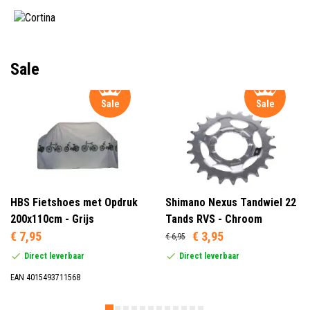
Sale
Sale
Sale
HBS Fietshoes met Opdruk
Shimano Nexus Tandwiel 22
200x110cm - Grijs
Tands RVS - Chroom
€ 7,95
€ 3,95
€ 6,95
Direct leverbaar
Direct leverbaar
EAN 4015493711568