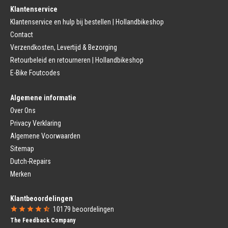
Fietsremmen
Klantenservice
Fietszadel
Remkabel
Fietszadel
Klantenservice en hulp bij bestellen | Hollandbikeshop
Remmen (Stads)
Zadelpen
Contact
Remhendel
Zadelpen Bevestiging
Remplaat
Zadeldekje
Verzendkosten, Levertijd & Bezorging
Remkabel
Retourbeleid en retourneren | Hollandbikeshop
Voorvork
Fietsverlichting
Voorvork Vast
E-Bike Foutcodes
Koplamp
Voorvork Verend
Achterlicht
Balhoofd
Fiets Verlichting Set
Algemene informatie
Spatborden
Dynamo
Over Ons
Spatbord
Merk Fietsonderdelen
Spatbordstang
Privacy Verklaring
Fietsonderdelen Stadsfiets
Fiets Spatbord Onderdelen
Algemene Voorwaarden
Fietsonderdelen Racefiets
Kettingkast
Fietsonderdelen MTB
Sitemap
Kettingkast Gesloten
BMX Onderdelen
Dutch-Repairs
Kettingkast Open
Gazelle Fietsonderdelen
Campagnolo
Merken
Sram
Fietsstoeltjes
Fietscomputer
Klantbeoordelingen
Voor Fietsstoeltje
Fietscomputer Met Draad
10179
beoordelingen
Achter Fietsstoeltje
Fietscomputer Draadloos
The Feedback Company
Fietszitje Windscherm
Fietsnavigatie