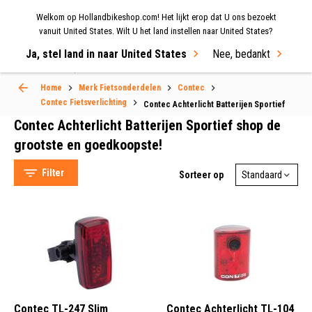
Welkom op Hollandbikeshop.com! Het lijkt erop dat U ons bezoekt
MENU
vanuit United States. Wilt U het land instellen naar United States?
Ja, stel land in naar United States
Nee, bedankt
Select Language
▼
Home
Merk Fietsonderdelen
Contec
Contec Fietsverlichting
Contec Achterlicht Batterijen Sportief
Contec Achterlicht Batterijen Sportief shop de
grootste en goedkoopste!
Filter
Sorteer op
Contec (5)
Achterlicht (5)
Contec TL-247 Slim
Contec Achterlicht TL-104