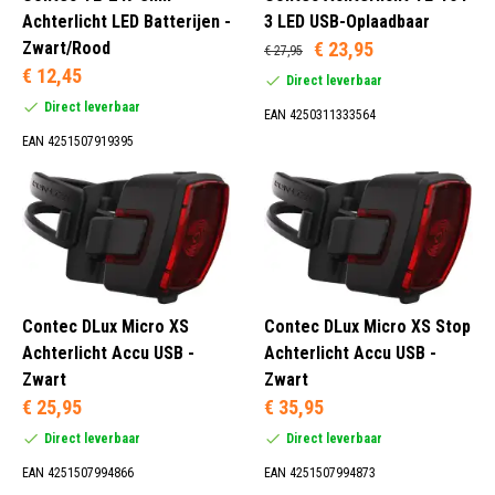
Achterlicht LED Batterijen -
3 LED USB-Oplaadbaar
Zwart/Rood
€ 23,95
€ 27,95
Batterij (2)
€ 12,45
Direct leverbaar
Oplaadbaar (USB) (3)
Direct leverbaar
EAN 4250311333564
EAN 4251507919395
Zadelpen (5)
Rood (1)
Zwart (5)
Contec DLux Micro XS
Contec DLux Micro XS Stop
Achterlicht Accu USB -
Achterlicht Accu USB -
Zwart
Zwart
€ 25,95
€ 35,95
Direct leverbaar
Direct leverbaar
EAN 4251507994866
EAN 4251507994873