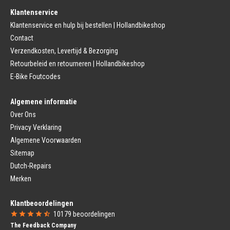
Fietsremmen
Klantenservice
Fietszadel
Remkabel
Fietszadel
Klantenservice en hulp bij bestellen | Hollandbikeshop
Remmen (Stads)
Zadelpen
Contact
Remhendel
Zadelpen Bevestiging
Remplaat
Zadeldekje
Verzendkosten, Levertijd & Bezorging
Remkabel
Retourbeleid en retourneren | Hollandbikeshop
Voorvork
Fietsverlichting
Voorvork Vast
E-Bike Foutcodes
Koplamp
Voorvork Verend
Achterlicht
Balhoofd
Fiets Verlichting Set
Algemene informatie
Spatborden
Dynamo
Over Ons
Spatbord
Merk Fietsonderdelen
Spatbordstang
Privacy Verklaring
Fietsonderdelen Stadsfiets
Fiets Spatbord Onderdelen
Algemene Voorwaarden
Fietsonderdelen Racefiets
Kettingkast
Fietsonderdelen MTB
Sitemap
Kettingkast Gesloten
BMX Onderdelen
Dutch-Repairs
Kettingkast Open
Gazelle Fietsonderdelen
Campagnolo
Merken
Sram
Fietsstoeltjes
Fietscomputer
Klantbeoordelingen
Voor Fietsstoeltje
Fietscomputer Met Draad
10179
beoordelingen
Achter Fietsstoeltje
Fietscomputer Draadloos
The Feedback Company
Fietszitje Windscherm
Fietsnavigatie