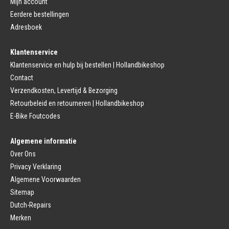
Click Pedalen
Mijn account
Bagagedrager
Eerdere bestellingen
Remmen (Sport)
Jasbeschermers
Fiets remgreep
Bagagedrager
Adresboek
Remblokjes
Snelbinders
Fietsremmen
Klantenservice
Fietszadel
Remkabel
Fietszadel
Klantenservice en hulp bij bestellen | Hollandbikeshop
Remmen (Stads)
Zadelpen
Contact
Remhendel
Zadelpen Bevestiging
Remplaat
Zadeldekje
Verzendkosten, Levertijd & Bezorging
Remkabel
Retourbeleid en retourneren | Hollandbikeshop
Voorvork
Fietsverlichting
Voorvork Vast
E-Bike Foutcodes
Koplamp
Voorvork Verend
Achterlicht
Balhoofd
Fiets Verlichting Set
Algemene informatie
Spatborden
Dynamo
Over Ons
Spatbord
Merk Fietsonderdelen
Spatbordstang
Privacy Verklaring
Fietsonderdelen Stadsfiets
Fiets Spatbord Onderdelen
Algemene Voorwaarden
Fietsonderdelen Racefiets
Kettingkast
Fietsonderdelen MTB
Sitemap
Kettingkast Gesloten
BMX Onderdelen
Dutch-Repairs
Kettingkast Open
Gazelle Fietsonderdelen
Campagnolo
Merken
Sram