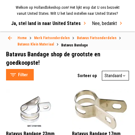
Welkom op Hollandbikeshop.com! Het lijkt erop dat U ons bezoekt
MENU
vanuit United States. Wilt U het land instellen naar United States?
Ja, stel land in naar United States
Nee, bedankt
Select Language
▼
Home
Merk Fietsonderdelen
Batavus Fietsonderdelen
Batavus Klein Materiaal
Batavus Bandage
Batavus Bandage shop de grootste en
goedkoopste!
Filter
Sorteer op
Batavus (3)
Klemband (3)
Batavus Bandage 23mm
Batavus Bandage 17mm