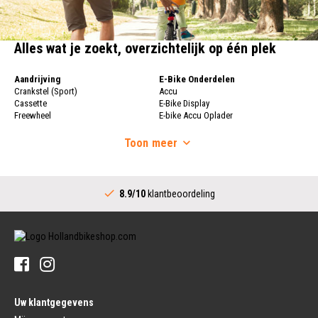
Alles wat je zoekt, overzichtelijk op één plek
Aandrijving
E-Bike Onderdelen
Crankstel (Sport)
Accu
Cassette
E-Bike Display
Freewheel
E-bike Accu Oplader
Fietsketting
Fietswielen
Derailleur
Toon
meer
Fietswielen
Versnellingshendel (Sport)
Velgen
Trapas Compleet
Fietsspaken
Aandrijving (Stads)
Achternaaf
8.9/10
klantbeoordeling
Crankstel (Stads)
Stuur
Versnellingshendel (Stads)
Stuurpen
Trapas (Stads)
Sturen
Tandwiel interne Naaf
Stuur Handvatten
Banden
Fietsbellen
Buitenbanden
Pedalen
Fiets Binnenband
Pedalen
Velglint
Uw klantgegevens
Platform Pedalen
Fietsbanden Reparatie