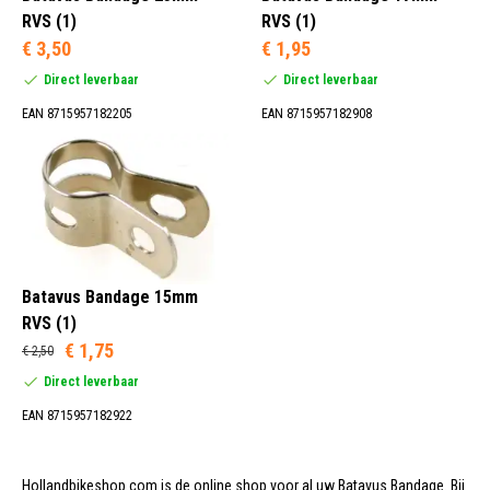
RVS (1)
RVS (1)
€ 3,50
€ 1,95
15 mm (1)
Direct leverbaar
Direct leverbaar
17 mm (1)
EAN 8715957182205
EAN 8715957182908
23 mm (1)
Remnaaf (3)
Batavus Bandage 15mm
RVS (1)
€ 1,75
€ 2,50
Direct leverbaar
EAN 8715957182922
Hollandbikeshop.com is de online shop voor al uw Batavus Bandage. Bij