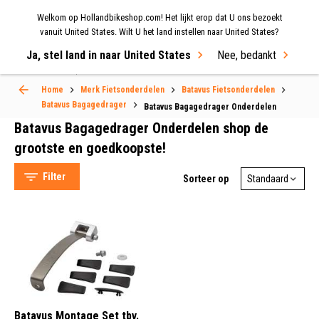
Welkom op Hollandbikeshop.com! Het lijkt erop dat U ons bezoekt
MENU
vanuit United States. Wilt U het land instellen naar United States?
Ja, stel land in naar United States
Nee, bedankt
Select Language
▼
Home
Merk Fietsonderdelen
Batavus Fietsonderdelen
Batavus Bagagedrager Onderdelen
Batavus Bagagedrager
Batavus Bagagedrager Onderdelen
Batavus Bagagedrager Onderdelen shop de
grootste en goedkoopste!
Filter
Sorteer op
Batavus (1)
Bevestiging (1)
Batavus Montage Set tbv.