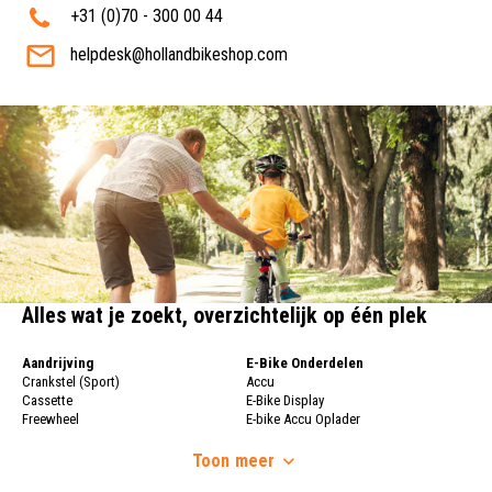
+31 (0)70 - 300 00 44
helpdesk@hollandbikeshop.com
Alles wat je zoekt, overzichtelijk op één plek
Aandrijving
E-Bike Onderdelen
Crankstel (Sport)
Accu
Cassette
E-Bike Display
Freewheel
E-bike Accu Oplader
Fietsketting
Fietswielen
Derailleur
Toon
meer
Fietswielen
Versnellingshendel (Sport)