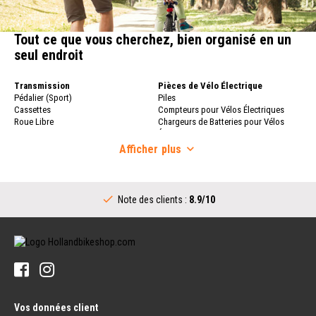
Tout ce que vous cherchez, bien organisé en un
seul endroit
Transmission
Pièces de Vélo Électrique
Pédalier (Sport)
Piles
Cassettes
Compteurs pour Vélos Électriques
Roue Libre
Chargeurs de Batteries pour Vélos
Chaîne de Vélo
Électriques
Dérailleurs
Afficher
plus
Roues de Vélo
Commandes de Vitesses (Sport)
Roues de Vélo
Boîtier de Pédalier Complet
Jante
Transmission (Ville)
Rayons de Vélos
Note des clients :
8.9/10
Pédalier (Ville)
Moyeux Arrière
Commandes de Vitesses (Ville)
Guidon
Boîtier de Pédalier (Ville)
Potence
Pignon pour Moyeu à Vitesses
Guidons
Intégrées
Poignées de Guidon
Pneus
Sonnettes
Pneus de Vélo
Pédales
Chambres à Air Vélo
Vos données client
Pédales
Fonds de Jante