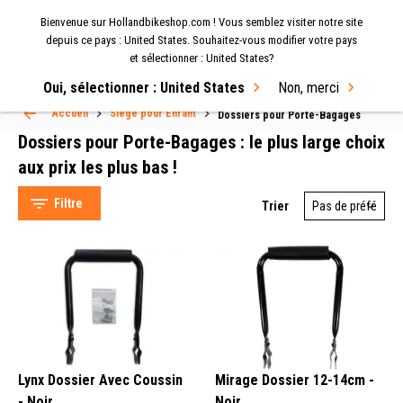
Bienvenue sur Hollandbikeshop.com ! Vous semblez visiter notre site
MENU
depuis ce pays : United States. Souhaitez-vous modifier votre pays
et sélectionner : United States?
Select Language
▼
Oui, sélectionner : United States
Non, merci
Accueil
Siège pour Enfant
Dossiers pour Porte-Bagages
Dossiers pour Porte-Bagages : le plus large choix
aux prix les plus bas !
Filtre
Trier
Hooodie Cushie (5)
Simson (4)
Hollandbikeshop (4)
XLC (2)
Lynx Dossier Avec Coussin
Mirage Dossier 12-14cm -
- Noir
Noir