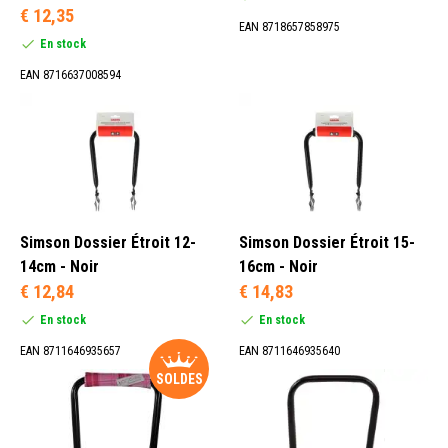
€ 12,35
EAN 8718657858975
En stock
EAN 8716637008594
Simson Dossier Étroit 12-
Simson Dossier Étroit 15-
14cm - Noir
16cm - Noir
€ 12,84
€ 14,83
En stock
En stock
EAN 8711646935657
EAN 8711646935640
SOLDES