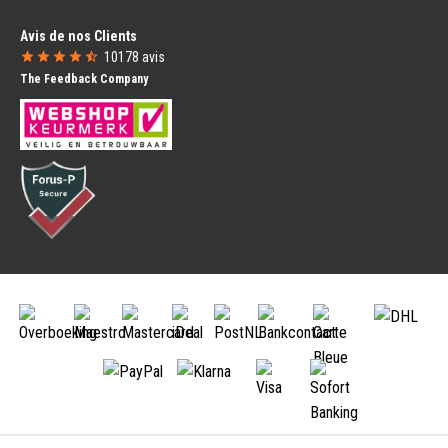
Campagnolo
SRAM
Avis de nos Clients
Sièges pour Enfants
Compteurs
10178
avis
Siège Enfant Avant
Compteurs avec Fil
The Feedback Company
Siège Enfant Arrière
Compteurs sans Fil
Pare-brise pour Siège
GPS et Systèmes de Navigation
Paniers à Vélo
Nutrition
Paniers à Vélo
Bidons d'Eau
Caisses pour Vélo
Porte-bidons
Paniers de Vélo pour Chiens
Nutrition de Sports
Antivols
Protection du Vélo
Antivols de Cadre
Housses de Protection
Chaînes Antivol
Valises de Transport pour Vélos
Antivols Pliants
Protections de Cadre
Antivols Type U
Accessoires
Câbles Antivol
Home Trainers
Sacoches
Rétroviseur
Sacoches Doubles
Porte-Téléphone
Sacoches Simples
Manchons
Sacoche de Selle
Pièces de Vélo pour Enfant
Sacoches de Guidon
Fanions de Vélo pour Enfant
Porte-Vélo de Voiture
Roues Stabilisatrices pour Vélo