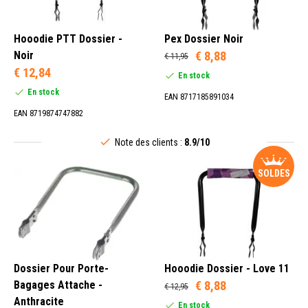
Hooodie PTT Dossier -
Pex Dossier Noir
Noir
€ 8,88
€ 11,95
€ 12,84
En stock
En stock
EAN 8717185891034
EAN 8719874747882
Note des clients :
8.9/10
SOLDES
Dossier Pour Porte-
Hooodie Dossier - Love 11
Bagages Attache -
€ 8,88
€ 12,95
Anthracite
En stock