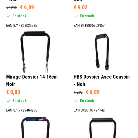
€ 6,89
€ 9,02
€ 10,95
En stock
En stock
Anthracite (1)
EAN 8714868035785
EAN 8718836202957
Bleu (1)
Multicolore (1)
Violet (1)
Mirage Dossier 14-16cm -
HBS Dossier Avec Coussin
Noir
- Noir
€ 8,83
€ 6,89
€ 8,95
En stock
En stock
EAN 8717729484265
EAN 8720195797142