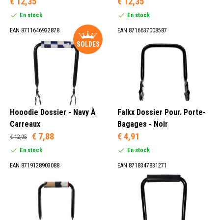
€ 12,35
€ 12,35
En stock
En stock
EAN 8711646932878
EAN 8716637008587
SOLDES
Hooodie Dossier - Navy À
Falkx Dossier Pour. Porte-
Carreaux
Bagages - Noir
€ 7,88
€ 4,91
€ 12,95
En stock
En stock
EAN 8719128903088
EAN 8718347831271