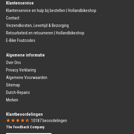
Klantenservice
Fietszadel
Remkabel
Fietszadel
Klantenservice en hulp bij bestellen | Hollandbikeshop
Remmen (Stads)
Zadelpen
Contact
Remhendel
Zadelpen Bevestiging
Remplaat
Zadeldekje
Verzendkosten, Levertijd & Bezorging
Remkabel
Retourbeleid en retourneren | Hollandbikeshop
Voorvork
Fietsverlichting
Voorvork Vast
E-Bike Foutcodes
Koplamp
Voorvork Verend
Achterlicht
Balhoofd
Fiets Verlichting Set
Algemene informatie
Spatborden
Dynamo
Over Ons
Spatbord
Merk Fietsonderdelen
Spatbordstang
Privacy Verklaring
Fietsonderdelen Stadsfiets
Fiets Spatbord Onderdelen
Algemene Voorwaarden
Fietsonderdelen Racefiets
Kettingkast
Fietsonderdelen MTB
Sitemap
Kettingkast Gesloten
BMX Onderdelen
Dutch-Repairs
Kettingkast Open
Gazelle Fietsonderdelen
Campagnolo
Merken
Sram
Fietsstoeltjes
Fietscomputer
Klantbeoordelingen
Voor Fietsstoeltje
Fietscomputer Met Draad
10187
beoordelingen
Achter Fietsstoeltje
Fietscomputer Draadloos
The Feedback Company
Fietszitje Windscherm
Fietsnavigatie