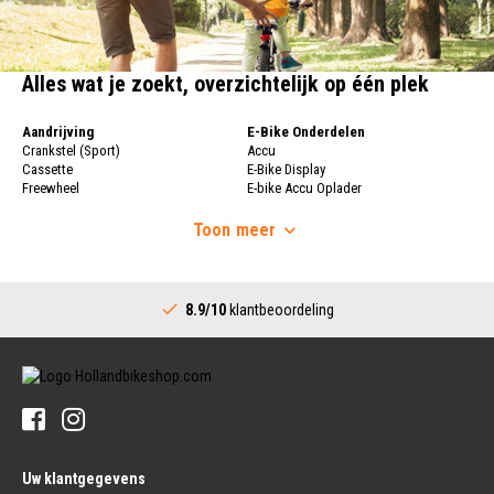
Alles wat je zoekt, overzichtelijk op één plek
Aandrijving
E-Bike Onderdelen
Crankstel (Sport)
Accu
Cassette
E-Bike Display
Freewheel
E-bike Accu Oplader
Fietsketting
Fietswielen
Derailleur
Toon
meer
Fietswielen
Versnellingshendel (Sport)
Velgen
Trapas Compleet
Fietsspaken
Aandrijving (Stads)
Achternaaf
8.9/10
klantbeoordeling
Crankstel (Stads)
Stuur
Versnellingshendel (Stads)
Stuurpen
Trapas (Stads)
Sturen
Tandwiel interne Naaf
Stuur Handvatten
Banden
Fietsbellen
Buitenbanden
Pedalen
Fiets Binnenband
Pedalen
Velglint
Uw klantgegevens
Platform Pedalen
Fietsbanden Reparatie