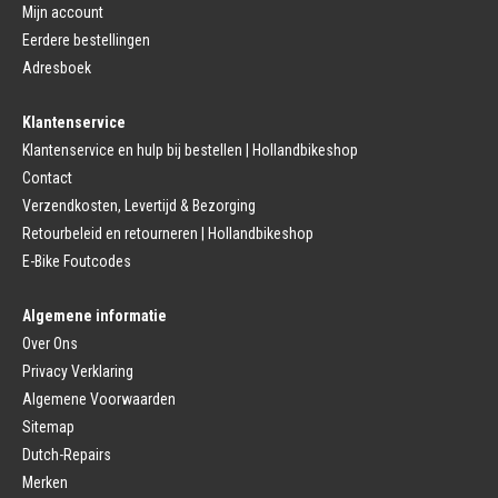
Click Pedalen
Mijn account
Bagagedrager
Eerdere bestellingen
Remmen (Sport)
Jasbeschermers
Fiets remgreep
Bagagedrager
Adresboek
Remblokjes
Snelbinders
Fietsremmen
Klantenservice
Fietszadel
Remkabel
Fietszadel
Klantenservice en hulp bij bestellen | Hollandbikeshop
Remmen (Stads)
Zadelpen
Contact
Remhendel
Zadelpen Bevestiging
Remplaat
Zadeldekje
Verzendkosten, Levertijd & Bezorging
Remkabel
Retourbeleid en retourneren | Hollandbikeshop
Voorvork
Fietsverlichting
Voorvork Vast
E-Bike Foutcodes
Koplamp
Voorvork Verend
Achterlicht
Balhoofd
Fiets Verlichting Set
Algemene informatie
Spatborden
Dynamo
Over Ons
Spatbord
Merk Fietsonderdelen
Spatbordstang
Privacy Verklaring
Fietsonderdelen Stadsfiets
Fiets Spatbord Onderdelen
Algemene Voorwaarden
Fietsonderdelen Racefiets
Kettingkast
Fietsonderdelen MTB
Sitemap
Kettingkast Gesloten
BMX Onderdelen
Dutch-Repairs
Kettingkast Open
Gazelle Fietsonderdelen
Campagnolo
Merken
Sram