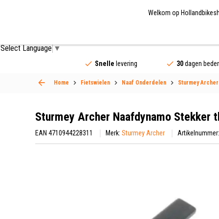
Welkom op Hollandbikeshop
Fietsonderdelen
Fietsaccessoires
Fietskled
Select Language
▼
Snelle
levering
30
dagen beden
Home
Fietswielen
Naaf Onderdelen
Sturmey Archer
Sturmey Archer Naafdynamo Stekker t
EAN 4710944228311
Merk:
Sturmey Archer
Artikelnummer