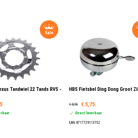
Sale
xus Tandwiel 22 Tands RVS -
HBS Fietsbel Ding Dong Groot Zi
95
€ 5,75
€ 8,95
erbaar
Direct leverbaar
EAN 8717729113752