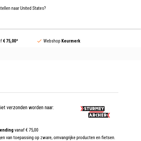
Nederland / EUR
NL
tellen naar United States?
Contact
af
€ 75,00
*
Webshop
Keurmerk
niet verzonden worden naar:
zending
vanaf € 75,00
gen van toepassing op zware, omvangrijke producten en fietsen.