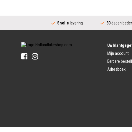
Fietswielen
Derailleur
Fietswielen
Versnellingshendel (Sport)
Velgen
Trapas Compleet
Fietsspaken
Aandrijving (Stads)
Achternaaf
Snelle
levering
30
dagen beden
Crankstel (Stads)
Stuur
Versnellingshendel (Stads)
Stuurpen
Trapas (Stads)
Sturen
Tandwiel interne Naaf
Stuur Handvatten
Uw klantgege
Banden
Fietsbellen
Mijn account
Buitenbanden
Pedalen
Fiets Binnenband
Eerdere bestel
Pedalen
Velglint
Adresboek
Platform Pedalen
Fietsbanden Reparatie
Click Pedalen
Bagagedrager
Remmen (Sport)
Jasbeschermers
Fiets remgreep
Bagagedrager
Remblokjes
Snelbinders
Fietsremmen
Fietszadel
Remkabel
Fietszadel
Remmen (Stads)
Zadelpen
Remhendel
Zadelpen Bevestiging
Remplaat
Zadeldekje
Remkabel