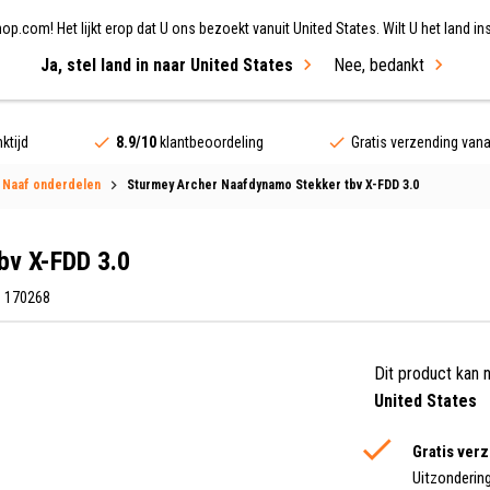
.com! Het lijkt erop dat U ons bezoekt vanuit United States. Wilt U het land ins
Ja, stel land in naar United States
Nee, bedankt
ing
Fietsen
Merken
Sale
ktijd
8.9/10
klantbeoordeling
Gratis verzending van
 Naaf onderdelen
Sturmey Archer Naafdynamo Stekker tbv X-FDD 3.0
bv X-FDD 3.0
: 170268
Dit product kan 
United States
Gratis ver
Uitzonderin