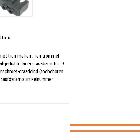
t Info
, met trommelrem, remtrommel-
fgedichte lagers, as-diameter: 9
nschroef-draadeind (toebehoren
r naafdynamo artikelnummer