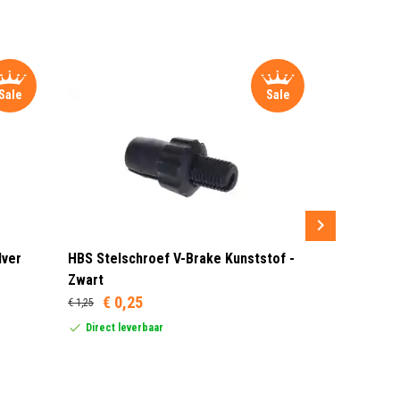
Sale
Sale
lver
HBS Stelschroef V-Brake Kunststof -
Sram MRX G
Zwart
Rood/Zwar
€ 0,25
€ 1,25
Dit product
United Stat
Direct leverbaar