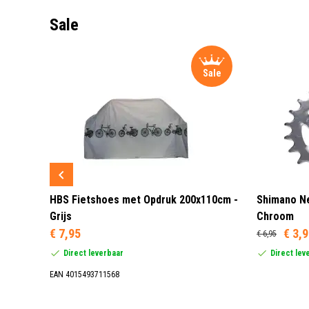
Sale
Sale
Sale
 3 LED
HBS Fietshoes met Opdruk 200x110cm -
Shimano Ne
Grijs
Chroom
€ 7,95
€ 3,
€ 6,95
Direct leverbaar
Direct lev
EAN 4015493711568