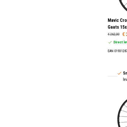
Mavic Cro
Gaats 15x
€ 
€ 262,00
Direct l
EAN 0193128
Sn
le