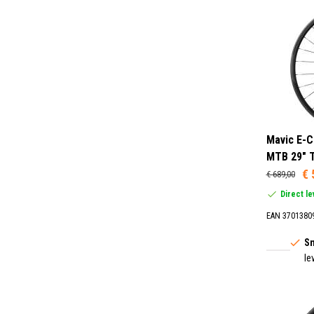
Mavic E-C
MTB 29" 
€ 
€ 689,00
Direct l
EAN 3701380
Sn
le