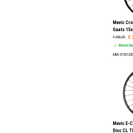
Mavic Cro
Gaats 15x
€ 
€ 385,00
Direct l
EAN 0193128
Mavic E-C
Disc CL T