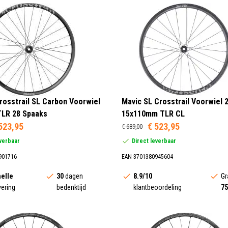
rosstrail SL Carbon Voorwiel
Mavic SL Crosstrail Voorwiel 
TLR 28 Spaaks
15x110mm TLR CL
523,95
€ 523,95
€ 689,00
everbaar
Direct leverbaar
901716
EAN 3701380945604
elle
30
dagen
8.9/10
Gr
vering
bedenktijd
klantbeoordeling
75