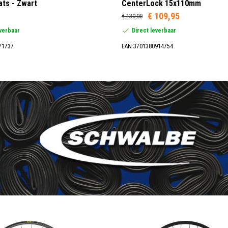
ats - Zwart
CenterLock 15x110mm
€ 109,95
€ 130,00
everbaar
Direct leverbaar
71737
EAN 3701380914754