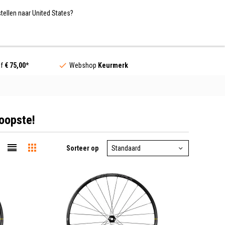
Nederland / EUR
NL
tellen naar United States?
Contact
af
€ 75,00
*
Webshop
Keurmerk
oopste!
Sorteer op