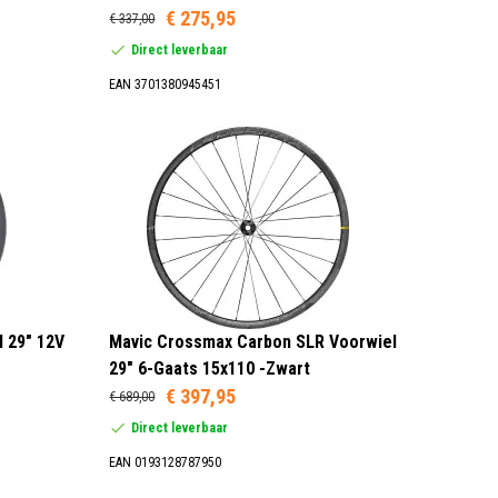
€ 275,95
€ 337,00
Direct leverbaar
EAN 3701380945451
l 29" 12V
Mavic Crossmax Carbon SLR Voorwiel
29" 6-Gaats 15x110 -Zwart
€ 397,95
€ 689,00
Direct leverbaar
EAN 0193128787950