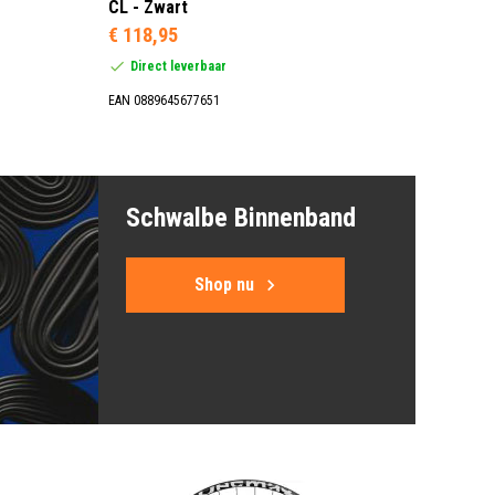
CL - Zwart
€ 118,95
Direct leverbaar
EAN 0889645677651
Schwalbe Binnenband
Shop nu