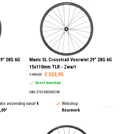
29" 28G 6G
Mavic SL Crosstrail Voorwiel 29" 28G 6G
15x110mm TLR - Zwart
€ 523,95
€ 689,00
Direct leverbaar
EAN 3701380945598
atis verzending vanaf
€
Webshop
,00
*
Keurmerk