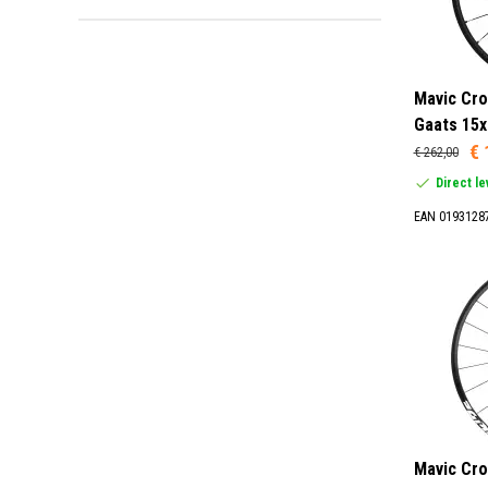
Mavic Cro
Gaats 15x
€ 
€ 262,00
Direct l
EAN 0193128
Mavic Cro