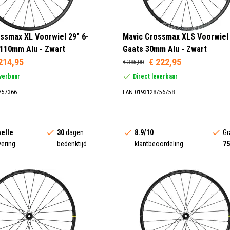
ssmax XL Voorwiel 29" 6-
Mavic Crossmax XLS Voorwiel 
110mm Alu - Zwart
Gaats 30mm Alu - Zwart
214,95
€ 222,95
€ 385,00
everbaar
Direct leverbaar
757366
EAN 0193128756758
elle
30
dagen
8.9/10
Gr
vering
bedenktijd
klantbeoordeling
75