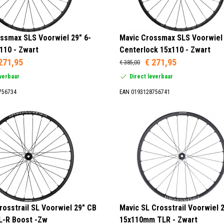
ssmax SLS Voorwiel 29" 6-
Mavic Crossmax SLS Voorwiel
110 - Zwart
Centerlock 15x110 - Zwart
271,95
€ 271,95
€ 385,00
everbaar
Direct leverbaar
756734
EAN 0193128756741
rosstrail SL Voorwiel 29" CB
Mavic SL Crosstrail Voorwiel 
L-R Boost -Zw
15x110mm TLR - Zwart