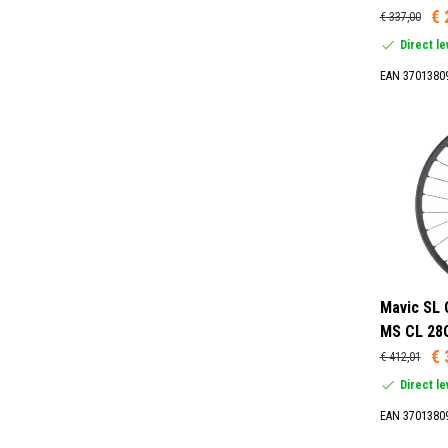
€ 
€ 337,00
Direct l
EAN 3701380
Mavic SL 
MS CL 28G
€ 
€ 412,01
Direct l
EAN 3701380