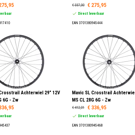
275,95
€ 275,95
€ 337,00
everbaar
Direct leverbaar
917410
EAN 3701380945444
Crosstrail Achterwiel 29" 12V
Mavic SL Crosstrail Achterwie
 6G - Zw
MS CL 28G 6G - Zw
336,95
€ 336,95
€ 412,01
everbaar
Direct leverbaar
945437
EAN 3701380945468