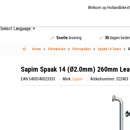
Welkom op Hollandbikeshop
Fietsonderdelen
Fietsaccessoires
Fietskled
Select Language
▼
Snelle
levering
30
dagen beden
Home
Fietswielen
Fietsspaken
Spaak 14 Zwart
S
Sapim Spaak 14 (Ø2.0mm) 260mm Lead
EAN 5400540023333
Merk:
Sapim
Artikelnummer: 322403