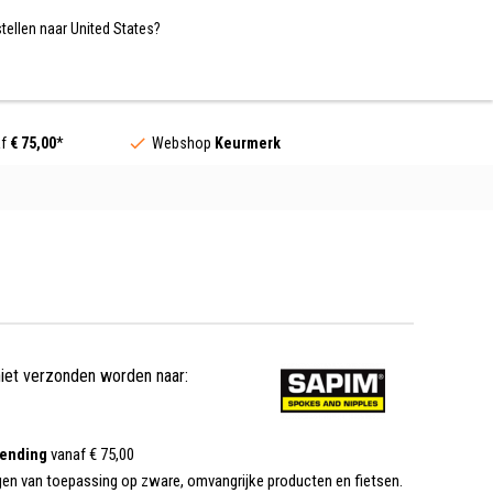
Nederland / EUR
NL
tellen naar United States?
Contact
af
€ 75,00
*
Webshop
Keurmerk
niet verzonden worden naar:
zending
vanaf € 75,00
gen van toepassing op zware, omvangrijke producten en fietsen.