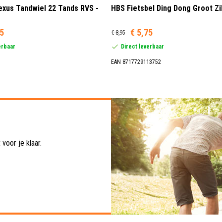
xus Tandwiel 22 Tands RVS -
HBS Fietsbel Ding Dong Groot Zi
95
€ 5,75
€ 8,95
erbaar
Direct leverbaar
EAN 8717729113752
voor je klaar.