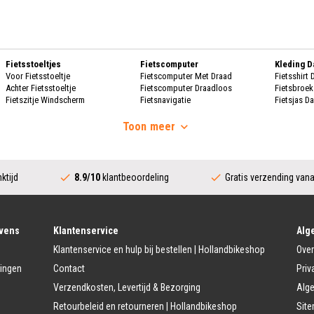
Fietsstoeltjes
Fietscomputer
Kleding 
Voor Fietsstoeltje
Fietscomputer Met Draad
Fietsshirt
Achter Fietsstoeltje
Fietscomputer Draadloos
Fietsbroe
Fietszitje Windscherm
Fietsnavigatie
Fietsjas D
Handscho
Fietsmanden
Voeding
Fietsscho
Toon
meer
Fietsmand
Bidons
Fietskrat
Bidonhouders
Dames Re
Fietsmand Hond
Sport Voeding
Regenpak
Regenjas 
ktijd
8.9/10
klantbeoordeling
Gratis verzending van
Fietssloten
Bescherming
Regenbroe
Ringslot
Fietshoes
Poncho D
Kettingslot
Fietskoffer
Regen Ove
Vouwslot
Fietsframe Bescherming
Beugelslot
Fietskled
vens
Klantenservice
Alg
Accessoires
Kabelslot
Fietsshirt 
Klantenservice en hulp bij bestellen | Hollandbikeshop
Over
Fietstrainers
Fietsbroek
Fietstas
Fietsspiegel
Fietsjas H
lingen
Contact
Priv
Dubbele Fietstassen
Telefoon Fietshouder
Handschoe
Verzendkosten, Levertijd & Bezorging
Alg
Enkele Fietstassen
Handwarmer/Handmof
Fietshelm 
Zadeltas
Fietsschoe
Retourbeleid en retourneren | Hollandbikeshop
Sit
Kinder Accessoires
Stuur Fietstassen