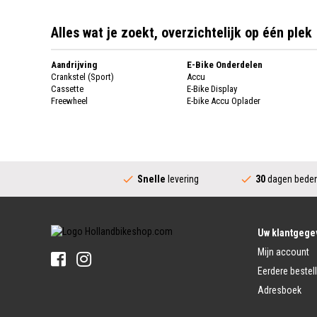
Alles wat je zoekt, overzichtelijk op één plek
Aandrijving
E-Bike Onderdelen
Crankstel (Sport)
Accu
Cassette
E-Bike Display
Freewheel
E-bike Accu Oplader
Fietsketting
Fietswielen
Derailleur
Fietswielen
Versnellingshendel (Sport)
Velgen
Trapas Compleet
Fietsspaken
Aandrijving (Stads)
Achternaaf
Snelle
levering
30
dagen beden
Crankstel (Stads)
Stuur
Versnellingshendel (Stads)
Stuurpen
Trapas (Stads)
Sturen
Tandwiel interne Naaf
Stuur Handvatten
Uw klantgege
Banden
Fietsbellen
Mijn account
Buitenbanden
Pedalen
Fiets Binnenband
Eerdere bestel
Pedalen
Velglint
Adresboek
Platform Pedalen
Fietsbanden Reparatie
Click Pedalen
Bagagedrager