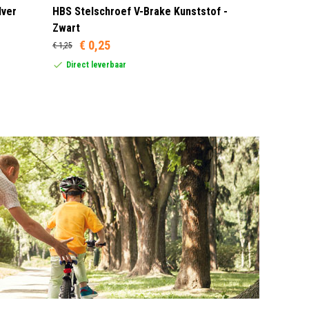
lver
HBS Stelschroef V-Brake Kunststof -
Sram MRX G
Zwart
Rood/Zwar
€ 0,25
€ 1,25
Dit product
United Stat
Direct leverbaar