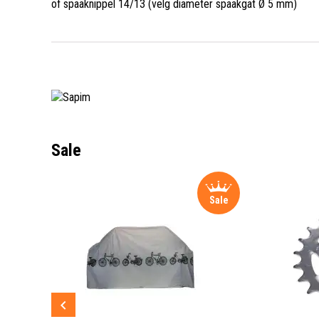
of spaaknippel 14/13 (velg diameter spaakgat Ø 5 mm)
Sale
Sale
Sale