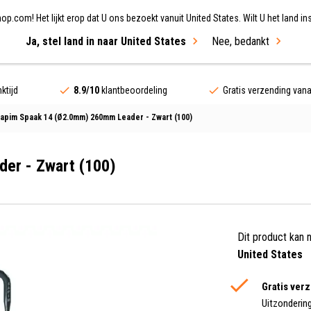
.com! Het lijkt erop dat U ons bezoekt vanuit United States. Wilt U het land ins
Ja, stel land in naar United States
Nee, bedankt
ing
Fietsen
Merken
Sale
ktijd
8.9/10
klantbeoordeling
Gratis verzending van
apim Spaak 14 (Ø2.0mm) 260mm Leader - Zwart (100)
er - Zwart (100)
Dit product kan 
United States
Gratis ver
Uitzonderin