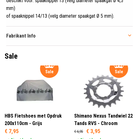
Geschikt voor: spaaknippel 13 (velg diameter spaakgat Ø 4,5
mm)
of spaaknippel 14/13 (velg diameter spaakgat Ø 5 mm)
.
Fabrikant Info
Sale
Sale
Sale
HBS Fietshoes met Opdruk
Shimano Nexus Tandwiel 22
200x110cm - Grijs
Tands RVS - Chroom
€ 7,95
€ 3,95
€ 6,95