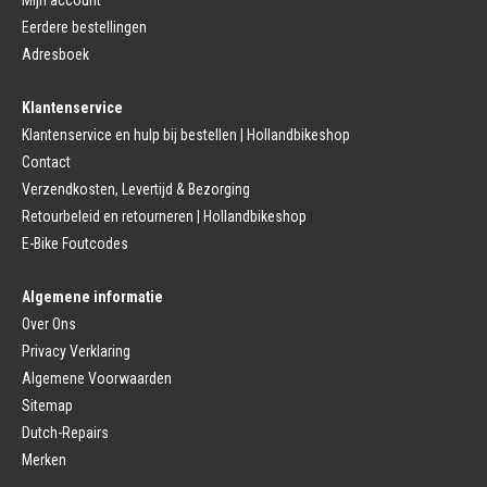
Mijn account
Bagagedrager
Eerdere bestellingen
Remmen (Sport)
Jasbeschermers
Fiets remgreep
Bagagedrager
Adresboek
Remblokjes
Snelbinders
Fietsremmen
Klantenservice
Fietszadel
Remkabel
Fietszadel
Klantenservice en hulp bij bestellen | Hollandbikeshop
Remmen (Stads)
Zadelpen
Contact
Remhendel
Zadelpen Bevestiging
Remplaat
Zadeldekje
Verzendkosten, Levertijd & Bezorging
Remkabel
Retourbeleid en retourneren | Hollandbikeshop
Voorvork
Fietsverlichting
Voorvork Vast
E-Bike Foutcodes
Koplamp
Voorvork Verend
Achterlicht
Balhoofd
Fiets Verlichting Set
Algemene informatie
Spatborden
Dynamo
Over Ons
Spatbord
Merk Fietsonderdelen
Spatbordstang
Privacy Verklaring
Fietsonderdelen Stadsfiets
Fiets Spatbord Onderdelen
Algemene Voorwaarden
Fietsonderdelen Racefiets
Kettingkast
Fietsonderdelen MTB
Sitemap
Kettingkast Gesloten
BMX Onderdelen
Dutch-Repairs
Kettingkast Open
Gazelle Fietsonderdelen
Campagnolo
Merken
Sram