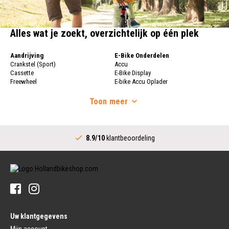
Alles wat je zoekt, overzichtelijk op één plek
Aandrijving
E-Bike Onderdelen
Crankstel (Sport)
Accu
Cassette
E-Bike Display
Freewheel
E-bike Accu Oplader
Fietsketting
Fietswielen
Derailleur
Toon
meer
Fietswielen
Versnellingshendel (Sport)
Velgen
Trapas Compleet
Fietsspaken
Aandrijving (Stads)
Achternaaf
8.9/10
klantbeoordeling
Crankstel (Stads)
Stuur
Versnellingshendel (Stads)
Stuurpen
Trapas (Stads)
Sturen
Tandwiel interne Naaf
Stuur Handvatten
Banden
Fietsbellen
Buitenbanden
Pedalen
Fiets Binnenband
Pedalen
Velglint
Uw klantgegevens
Platform Pedalen
Fietsbanden Reparatie
Click Pedalen