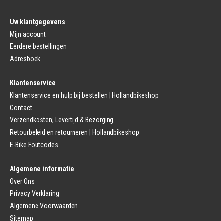
Pedalen
Fiets Binnenband
Pedalen
Velglint
Uw klantgegevens
Platform Pedalen
Fietsbanden Reparatie
Click Pedalen
Mijn account
Bagagedrager
Eerdere bestellingen
Remmen (Sport)
Jasbeschermers
Fiets remgreep
Bagagedrager
Adresboek
Remblokjes
Snelbinders
Fietsremmen
Klantenservice
Fietszadel
Remkabel
Fietszadel
Klantenservice en hulp bij bestellen | Hollandbikeshop
Remmen (Stads)
Zadelpen
Contact
Remhendel
Zadelpen Bevestiging
Remplaat
Zadeldekje
Verzendkosten, Levertijd & Bezorging
Remkabel
Retourbeleid en retourneren | Hollandbikeshop
Voorvork
Fietsverlichting
Voorvork Vast
E-Bike Foutcodes
Koplamp
Voorvork Verend
Achterlicht
Balhoofd
Fiets Verlichting Set
Algemene informatie
Spatborden
Dynamo
Over Ons
Spatbord
Merk Fietsonderdelen
Spatbordstang
Privacy Verklaring
Fietsonderdelen Stadsfiets
Fiets Spatbord Onderdelen
Algemene Voorwaarden
Fietsonderdelen Racefiets
Kettingkast
Fietsonderdelen MTB
Sitemap