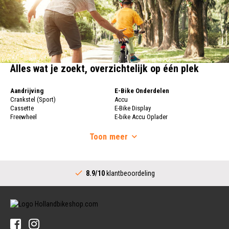
Alles wat je zoekt, overzichtelijk op één plek
Aandrijving
E-Bike Onderdelen
Crankstel (Sport)
Accu
Cassette
E-Bike Display
Freewheel
E-bike Accu Oplader
Fietsketting
Fietswielen
Derailleur
Toon
meer
Fietswielen
Versnellingshendel (Sport)
Velgen
Trapas Compleet
Fietsspaken
Aandrijving (Stads)
Achternaaf
8.9/10
klantbeoordeling
Crankstel (Stads)
Stuur
Versnellingshendel (Stads)
Stuurpen
Trapas (Stads)
Sturen
Tandwiel interne Naaf
Stuur Handvatten
Banden
Fietsbellen
Buitenbanden