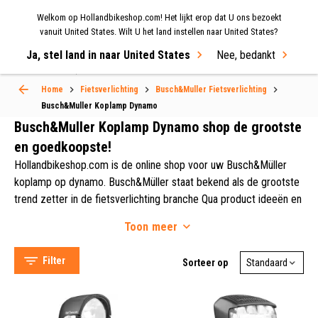
Welkom op Hollandbikeshop.com! Het lijkt erop dat U ons bezoekt
MENU
vanuit United States. Wilt U het land instellen naar United States?
Ja, stel land in naar United States
Nee, bedankt
Select Language
▼
Home
Fietsverlichting
Busch&Muller Fietsverlichting
Busch&Muller Koplamp Dynamo
Busch&Muller Koplamp Dynamo
Busch&Muller Koplamp Dynamo shop de grootste
en goedkoopste!
Hollandbikeshop.com is de online shop voor uw Busch&Müller
koplamp op dynamo. Busch&Müller staat bekend als de grootste
trend zetter in de fietsverlichting branche Qua product ideeën en
technologieën. Busch&Müller heeft een speciaal daarvoor
Toon
meer
ingericht laboratorium waar men het gehele jaar door bezig is
B&M (34)
met het vernieuwen en verbeteren van Busch&Müller koplampen
Filter
Sorteer op
op dynamo. Busch&Müller heeft een heel compleet assortiment
verlichting voor de fiets zoals een koplamp op dynamo. Alle
Koplamp (33)
producten van Busch&Müller worden gemaakt in Duitsland!!