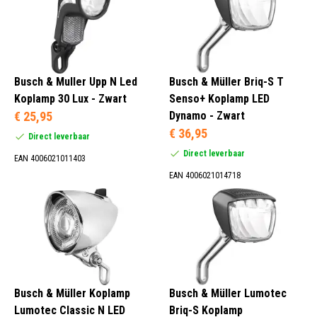
Hollandbikeshop.com heeft het grootste en goedkoopste
assortiment
fietsverlichting
, en dus ook Busch&Müller koplampen
op dynamo.
Dynamo (2)
Naafdynamo (31)
Busch & Muller Upp N Led
Busch & Müller Briq-S T
Koplamp 30 Lux - Zwart
Senso+ Koplamp LED
€ 25,95
Dynamo - Zwart
Lamphaak (5)
€ 36,95
Direct leverbaar
Voorvork (28)
Direct leverbaar
EAN 4006021011403
EAN 4006021014718
Zilver (3)
Zwart (30)
Busch & Müller Koplamp
Busch & Müller Lumotec
Lumotec Classic N LED
Briq-S Koplamp