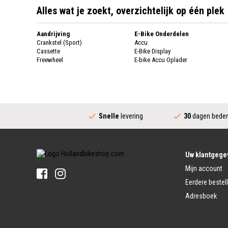
Alles wat je zoekt, overzichtelijk op één plek
Aandrijving
E-Bike Onderdelen
Crankstel (Sport)
Accu
Cassette
E-Bike Display
Freewheel
E-bike Accu Oplader
Fietsketting
Fietswielen
Derailleur
Fietswielen
Versnellingshendel (Sport)
Velgen
Trapas Compleet
Fietsspaken
Aandrijving (Stads)
Achternaaf
Snelle
levering
30
dagen beden
Crankstel (Stads)
Stuur
Versnellingshendel (Stads)
Stuurpen
Trapas (Stads)
Sturen
Tandwiel interne Naaf
Stuur Handvatten
Uw klantgege
Banden
Fietsbellen
Mijn account
Buitenbanden
Pedalen
Fiets Binnenband
Eerdere bestel
Pedalen
Velglint
Adresboek
Platform Pedalen
Fietsbanden Reparatie
Click Pedalen
Bagagedrager
Remmen (Sport)
Jasbeschermers