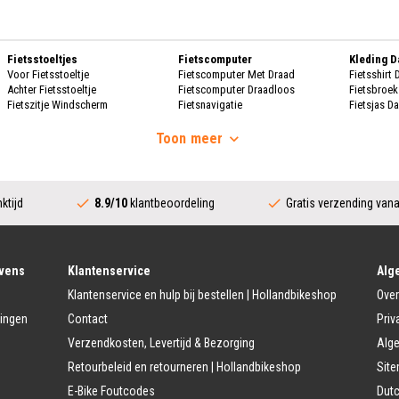
Fietsstoeltjes
Fietscomputer
Kleding 
Voor Fietsstoeltje
Fietscomputer Met Draad
Fietsshirt
Achter Fietsstoeltje
Fietscomputer Draadloos
Fietsbroe
Fietszitje Windscherm
Fietsnavigatie
Fietsjas D
Handscho
Fietsmanden
Voeding
Fietsscho
Toon
meer
Fietsmand
Bidons
Fietskrat
Bidonhouders
Dames Re
Fietsmand Hond
Sport Voeding
Regenpak
Regenjas 
ktijd
8.9/10
klantbeoordeling
Gratis verzending van
Fietssloten
Bescherming
Regenbroe
Ringslot
Fietshoes
Poncho D
Kettingslot
Fietskoffer
Regen Ove
Vouwslot
Fietsframe Bescherming
Beugelslot
Fietskled
vens
Klantenservice
Alg
Accessoires
Kabelslot
Fietsshirt 
Klantenservice en hulp bij bestellen | Hollandbikeshop
Over
Fietstrainers
Fietsbroek
Fietstas
Fietsspiegel
Fietsjas H
lingen
Contact
Priv
Dubbele Fietstassen
Telefoon Fietshouder
Handschoe
Verzendkosten, Levertijd & Bezorging
Alg
Enkele Fietstassen
Handwarmer/Handmof
Fietshelm 
Zadeltas
Fietsschoe
Retourbeleid en retourneren | Hollandbikeshop
Sit
Kinder Accessoires
Stuur Fietstassen
Veiligheidsvlag kinderfiets
Regenkle
E-Bike Foutcodes
Dutc