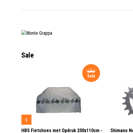
Sale
Sale
Sale
 3 LED
HBS Fietshoes met Opdruk 200x110cm -
Shimano Ne