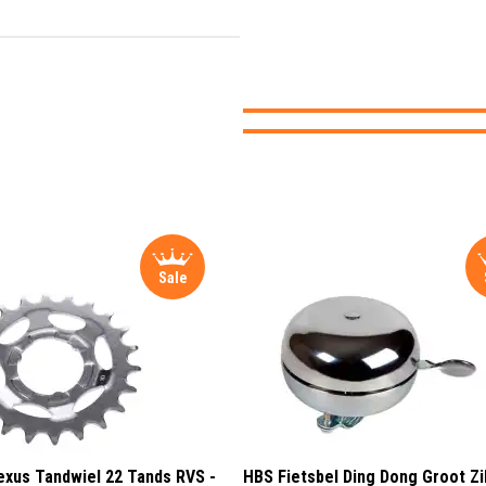
Sale
xus Tandwiel 22 Tands RVS -
HBS Fietsbel Ding Dong Groot Zi