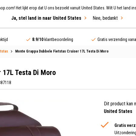
.com! Het lijkt erop dat U ons bezoekt vanuit United States. Wilt U het land ins
Ja, stel land in naar United States
Nee, bedankt
ing
Fietsen
Merken
Sale
ktijd
8.9/10
klantbeoordeling
Gratis verzending van
tstas
Monte Grappa Dubbele Fietstas Cruiser 17L Testa Di Moro
r 17L Testa Di Moro
387118
Dit product kan 
United States
Gratis ver
Uitzonderin