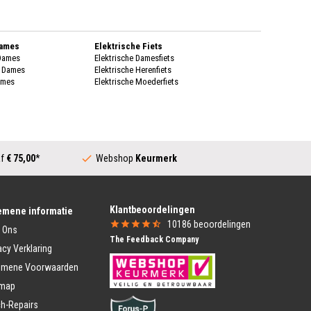
Dames
Elektrische Fiets
 Dames
Elektrische Damesfiets
k Dames
Elektrische Herenfiets
ames
Elektrische Moederfiets
enen Dames
Stadsfietsen
enen Dames
Dames Stadsfiets
genkleding
Heren Stadsfiets
 Dames
Moederfiets
Dames
af
€ 75,00
*
Webshop
Keurmerk
Transportfiets
k Dames
Dames Transportfiets
ames
Heren Transportfiets
rschoenen Dames
Transportfiets Jongens
Klantbeoordelingen
ing Heren
Transportfiets Meisjes
emene informatie
Heren
10186
beoordelingen
 Ons
Vouwfiets
 Heren
The Feedback Company
Vouwfiets
eren
acy Verklaring
Vouwfietsen E-Bike
nen Heren
emene Voorwaarden
heren
Kinderfiets Kopen
nen heren
emap
Meisjesfiets
Jongensfiets
ding Heren
h-Repairs