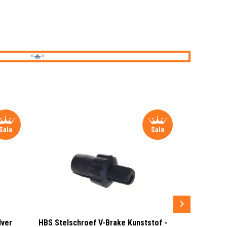
Sale
Sale
lver
HBS Stelschroef V-Brake Kunststof -
Sram MRX G