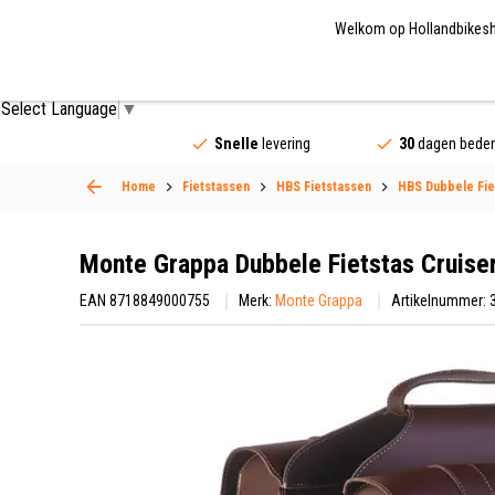
Welkom op Hollandbikeshop
Fietsonderdelen
Fietsaccessoires
Fietskled
Select Language
▼
Snelle
levering
30
dagen beden
Home
Fietstassen
HBS Fietstassen
HBS Dubbele Fie
Monte Grappa Dubbele Fietstas Cruise
EAN 8718849000755
Merk:
Monte Grappa
Artikelnummer: 