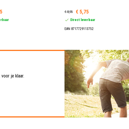
95
€ 5,75
€ 8,95
erbaar
Direct leverbaar
EAN 8717729113752
voor je klaar.