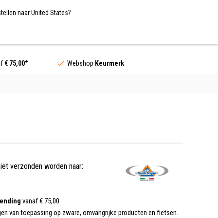
Nederland / EUR
NL
tellen naar United States?
Contact
af
€ 75,00
*
Webshop
Keurmerk
niet verzonden worden naar:
zending
vanaf € 75,00
gen van toepassing op zware, omvangrijke producten en fietsen.