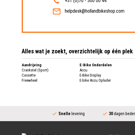
+31 (0)70 - 300 00 44
helpdesk@hollandbikeshop.com
Alles wat je zoekt, overzichtelijk op één plek
Aandrijving
E-Bike Onderdelen
Crankstel (Sport)
Accu
Cassette
E-Bike Display
Freewheel
E-bike Accu Oplader
Fietsketting
Fietswielen
Derailleur
Fietswielen
Versnellingshendel (Sport)
Velgen
Trapas Compleet
Fietsspaken
Aandrijving (Stads)
Achternaaf
Snelle
levering
30
dagen beden
Crankstel (Stads)
Stuur
Versnellingshendel (Stads)
Stuurpen
Trapas (Stads)
Sturen
Tandwiel interne Naaf