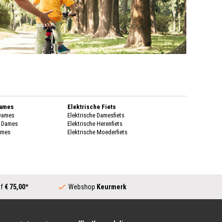
Dames
Elektrische Fiets
 Dames
Elektrische Damesfiets
k Dames
Elektrische Herenfiets
ames
Elektrische Moederfiets
enen Dames
Stadsfietsen
enen Dames
Dames Stadsfiets
genkleding
Heren Stadsfiets
 Dames
Moederfiets
Dames
af
€ 75,00
*
Webshop
Keurmerk
Transportfiets
k Dames
Dames Transportfiets
ames
Heren Transportfiets
rschoenen Dames
Transportfiets Jongens