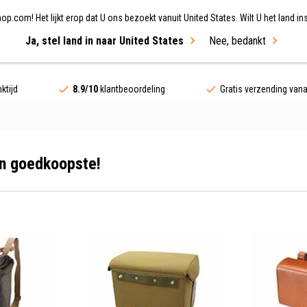
.com! Het lijkt erop dat U ons bezoekt vanuit United States. Wilt U het land ins
Ja, stel land in naar United States
Nee, bedankt
ing
Fietsen
Merken
Sale
ktijd
8.9/10
klantbeoordeling
Gratis verzending van
en goedkoopste!