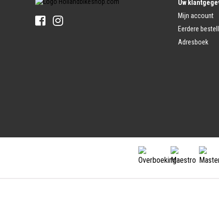
Stuur Handvatten
Uw klantgege
Banden
Fietsbellen
Mijn account
Buitenbanden
Pedalen
Fiets Binnenband
Eerdere bestel
Pedalen
Velglint
Adresboek
Platform Pedalen
Fietsbanden Reparatie
Click Pedalen
Bagagedrager
Remmen (Sport)
Jasbeschermers
Fiets remgreep
Bagagedrager
Remblokjes
Snelbinders
Fietsremmen
Fietszadel
Remkabel
Fietszadel
Remmen (Stads)
Zadelpen
Remhendel
Zadelpen Bevestiging
Remplaat
Zadeldekje
Remkabel
Voorvork
Fietsverlichting
Voorvork Vast
Koplamp
Voorvork Verend
Achterlicht
Balhoofd
Fiets Verlichting Set
Spatborden
Dynamo
Spatbord
Merk Fietsonderdelen
Spatbordstang
Fietsonderdelen Stadsfiets
Fiets Spatbord Onderdelen