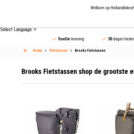
Welkom op Hollandbikeshop
Fietsonderdelen
Fietsaccessoires
Fietskled
Select Language
▼
Snelle
levering
30
dagen beden
Home
Fietstassen
Brooks Fietstassen
Brooks Fietstassen shop de grootste 