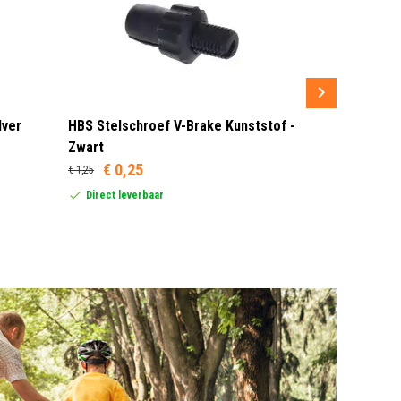
lver
HBS Stelschroef V-Brake Kunststof -
Sram MRX G
Zwart
Rood/Zwar
€ 0,25
€ 1,25
Dit product
United Stat
Direct leverbaar