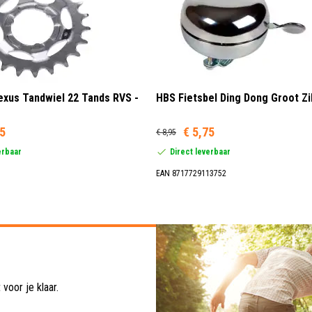
xus Tandwiel 22 Tands RVS -
HBS Fietsbel Ding Dong Groot Zi
95
€ 5,75
€ 8,95
erbaar
Direct leverbaar
EAN 8717729113752
voor je klaar.