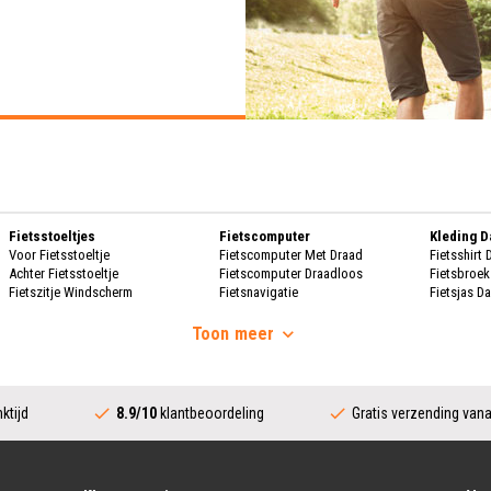
Fietsstoeltjes
Fietscomputer
Kleding 
Voor Fietsstoeltje
Fietscomputer Met Draad
Fietsshirt
Achter Fietsstoeltje
Fietscomputer Draadloos
Fietsbroe
Fietszitje Windscherm
Fietsnavigatie
Fietsjas D
Handscho
Fietsmanden
Voeding
Fietsscho
Toon
meer
Fietsmand
Bidons
Fietskrat
Bidonhouders
Dames Re
Fietsmand Hond
Sport Voeding
Regenpak
Regenjas 
ktijd
8.9/10
klantbeoordeling
Gratis verzending van
Fietssloten
Bescherming
Regenbroe
Ringslot
Fietshoes
Poncho D
Kettingslot
Fietskoffer
Regen Ove
Vouwslot
Fietsframe Bescherming