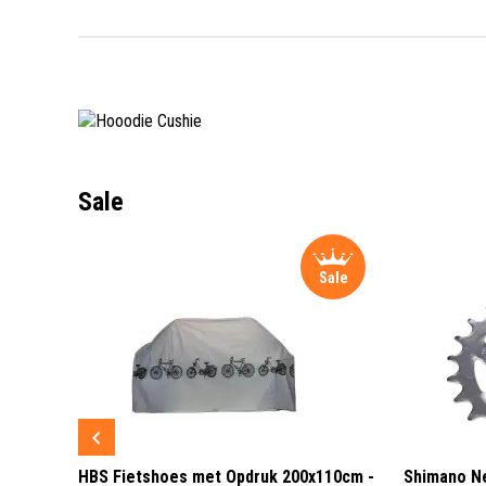
Sale
Sale
Sale
 3 LED
HBS Fietshoes met Opdruk 200x110cm -
Shimano Ne