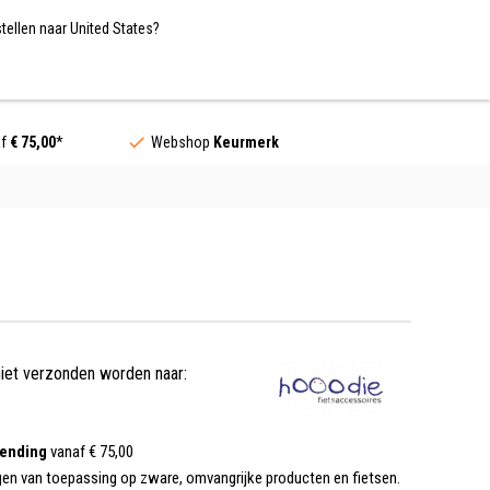
Nederland / EUR
NL
tellen naar United States?
Contact
af
€ 75,00
*
Webshop
Keurmerk
niet verzonden worden naar:
zending
vanaf € 75,00
gen van toepassing op zware, omvangrijke producten en fietsen.