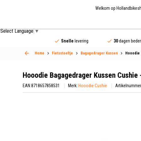
Welkom op Hollandbikeshop
Fietsonderdelen
Fietsaccessoires
Fietskled
Select Language
▼
Snelle
levering
30
dagen beden
Home
Fietsstoeltje
Bagagedrager Kussen
Hooodie 
Hooodie Bagagedrager Kussen Cushie 
EAN 8718657858531
Merk:
Hooodie Cushie
Artikelnummer