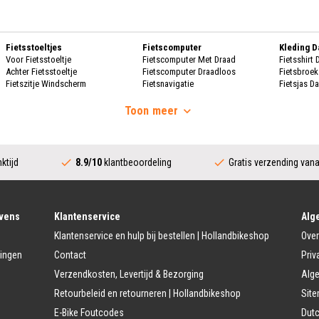
Fietsstoeltjes
Fietscomputer
Kleding 
Voor Fietsstoeltje
Fietscomputer Met Draad
Fietsshirt
Achter Fietsstoeltje
Fietscomputer Draadloos
Fietsbroe
Fietszitje Windscherm
Fietsnavigatie
Fietsjas D
Handscho
Fietsmanden
Voeding
Fietsscho
Toon
meer
Fietsmand
Bidons
Fietskrat
Bidonhouders
Dames Re
Fietsmand Hond
Sport Voeding
Regenpak
Regenjas 
ktijd
8.9/10
klantbeoordeling
Gratis verzending van
Fietssloten
Bescherming
Regenbroe
Ringslot
Fietshoes
Poncho D
Kettingslot
Fietskoffer
Regen Ove
Vouwslot
Fietsframe Bescherming
Beugelslot
Fietskled
vens
Klantenservice
Alg
Accessoires
Kabelslot
Fietsshirt 
Klantenservice en hulp bij bestellen | Hollandbikeshop
Over
Fietstrainers
Fietsbroek
Fietstas
Fietsspiegel
Fietsjas H
lingen
Contact
Priv
Dubbele Fietstassen
Telefoon Fietshouder
Handschoe
Verzendkosten, Levertijd & Bezorging
Alg
Enkele Fietstassen
Handwarmer/Handmof
Fietshelm 
Zadeltas
Fietsschoe
Retourbeleid en retourneren | Hollandbikeshop
Sit
Kinder Accessoires
Stuur Fietstassen
Veiligheidsvlag kinderfiets
Regenkle
E-Bike Foutcodes
Dutc