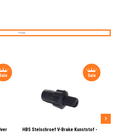
Sale
Sale
lver
HBS Stelschroef V-Brake Kunststof -
Sram MRX G