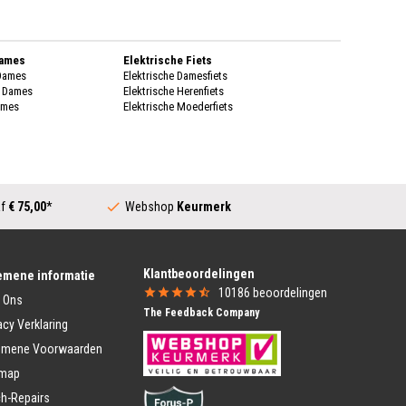
Dames
Elektrische Fiets
 Dames
Elektrische Damesfiets
k Dames
Elektrische Herenfiets
ames
Elektrische Moederfiets
enen Dames
Stadsfietsen
enen Dames
Dames Stadsfiets
genkleding
Heren Stadsfiets
 Dames
Moederfiets
Dames
af
€ 75,00
*
Webshop
Keurmerk
Transportfiets
k Dames
Dames Transportfiets
ames
Heren Transportfiets
rschoenen Dames
Transportfiets Jongens
Klantbeoordelingen
ing Heren
Transportfiets Meisjes
emene informatie
Heren
10186
beoordelingen
 Ons
Vouwfiets
 Heren
The Feedback Company
Vouwfiets
eren
acy Verklaring
Vouwfietsen E-Bike
nen Heren
emene Voorwaarden
heren
Kinderfiets Kopen
nen heren
emap
Meisjesfiets
Jongensfiets
ding Heren
h-Repairs