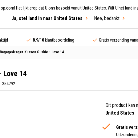
.com! Het lijkt erop dat U ons bezoekt vanuit United States. Wilt U het land ins
Ja, stel land in naar United States
Nee, bedankt
ing
Fietsen
Merken
Sale
ktijd
8.9/10
klantbeoordeling
Gratis verzending van
Bagagedrager Kussen Cushie - Love 14
- Love 14
: 354792
Dit product kan 
United States
Gratis ver
Uitzonderin