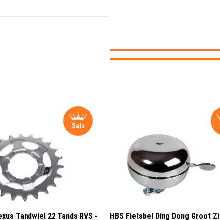
Sale
xus Tandwiel 22 Tands RVS -
HBS Fietsbel Ding Dong Groot Zi