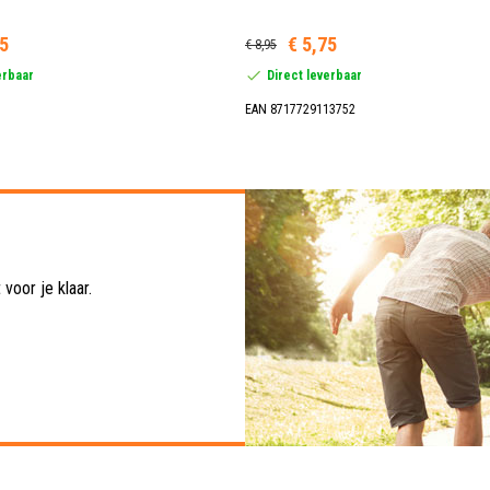
95
€ 5,75
€ 8,95
erbaar
Direct leverbaar
EAN 8717729113752
voor je klaar.