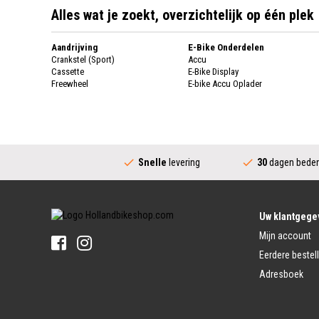
Alles wat je zoekt, overzichtelijk op één plek
Aandrijving
E-Bike Onderdelen
Crankstel (Sport)
Accu
Cassette
E-Bike Display
Freewheel
E-bike Accu Oplader
Fietsketting
Fietswielen
Derailleur
Fietswielen
Versnellingshendel (Sport)
Velgen
Trapas Compleet
Fietsspaken
Aandrijving (Stads)
Achternaaf
Snelle
levering
30
dagen beden
Crankstel (Stads)
Stuur
Versnellingshendel (Stads)
Stuurpen
Trapas (Stads)
Sturen
Tandwiel interne Naaf
Stuur Handvatten
Uw klantgege
Banden
Fietsbellen
Mijn account
Buitenbanden
Pedalen
Fiets Binnenband
Eerdere bestel
Pedalen
Velglint
Adresboek
Platform Pedalen
Fietsbanden Reparatie
Click Pedalen
Bagagedrager
Remmen (Sport)
Jasbeschermers