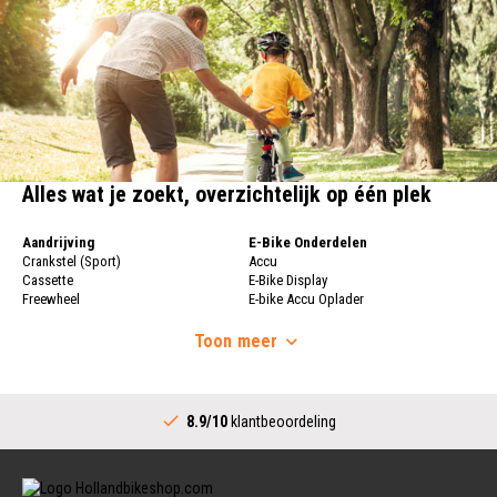
Alles wat je zoekt, overzichtelijk op één plek
Aandrijving
E-Bike Onderdelen
Crankstel (Sport)
Accu
Cassette
E-Bike Display
Freewheel
E-bike Accu Oplader
Fietsketting
Fietswielen
Derailleur
Toon
meer
Fietswielen
Versnellingshendel (Sport)
Velgen
Trapas Compleet
Fietsspaken
Aandrijving (Stads)
Achternaaf
8.9/10
klantbeoordeling
Crankstel (Stads)
Stuur
Versnellingshendel (Stads)
Stuurpen
Trapas (Stads)
Sturen
Tandwiel interne Naaf