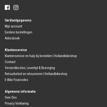
Stuur Handvatten
Banden
Fietsbellen
Buitenbanden
Pedalen
Fiets Binnenband
Pedalen
Velglint
Uw klantgegevens
Platform Pedalen
Fietsbanden Reparatie
Click Pedalen
Mijn account
Bagagedrager
Eerdere bestellingen
Remmen (Sport)
Jasbeschermers
Fiets remgreep
Bagagedrager
Adresboek
Remblokjes
Snelbinders
Fietsremmen
Klantenservice
Fietszadel
Remkabel
Fietszadel
Klantenservice en hulp bij bestellen | Hollandbikeshop
Remmen (Stads)
Zadelpen
Contact
Remhendel
Zadelpen Bevestiging
Remplaat
Zadeldekje
Verzendkosten, Levertijd & Bezorging
Remkabel
Retourbeleid en retourneren | Hollandbikeshop
Voorvork
Fietsverlichting
Voorvork Vast
E-Bike Foutcodes
Koplamp
Voorvork Verend
Achterlicht
Balhoofd
Fiets Verlichting Set
Algemene informatie
Spatborden
Dynamo
Over Ons
Spatbord
Merk Fietsonderdelen
Spatbordstang
Privacy Verklaring
Fietsonderdelen Stadsfiets
Fiets Spatbord Onderdelen