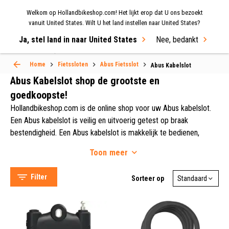
Welkom op Hollandbikeshop.com! Het lijkt erop dat U ons bezoekt
MENU
vanuit United States. Wilt U het land instellen naar United States?
Ja, stel land in naar United States
Nee, bedankt
Select Language
▼
Home
Fietssloten
Abus Fietsslot
Abus Kabelslot
Abus Kabelslot shop de grootste en
goedkoopste!
Hollandbikeshop.com is de online shop voor uw Abus kabelslot.
Een Abus kabelslot is veilig en uitvoerig getest op braak
bestendigheid. Een Abus kabelslot is makkelijk te bedienen,
gemakkelijk mee te nemen in uw fietstas of rugzak. De Abus
Toon
meer
kabelsloten zijn van hoge kwaliteit en hebben een uitstekende
Abus (42)
prijs kwaliteit verhouding. Een Abus kabelslot past op iedere fiets
Filter
Sorteer op
en is nagenoeg niet te kraken. Het grote voordeel van een Abus
kabelslot is dat dit slot licht, makkelijk in gebruik en relatief
goedkoop is. Met de Abus kabelsloten kunt u uw fiets optimaal
Kabel Zonder Slot (4)
beveiligen door het kabelslot bijvoorbeeld aan een paal of hek te
Kabelslot (37)