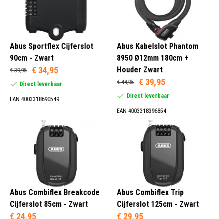
bevestigen. Dus voor het grootste en goedkoopste assortiment
Abus kabelsloten moet u bij Hollandbikeshop.com zijn. De
grootste en goedkoopste Abus kabelsloten shop.
51 t/m 60 cm (1)
Abus Sportflex Cijferslot
Abus Kabelslot Phantom
61 t/m 70 cm (3)
90cm - Zwart
8950 Ø12mm 180cm +
71 t/m 80 cm (1)
€ 34,95
Houder Zwart
€ 39,95
81 t/m 90 cm (16)
€ 39,95
€ 44,95
Direct leverbaar
Direct leverbaar
EAN 4003318690549
EAN 4003318396854
Basisbeveiliging (35)
Goede Beveiliging (6)
Code (24)
Abus Combiflex Breakcode
Abus Combiflex Trip
Sleutel (12)
Cijferslot 85cm - Zwart
Cijferslot 125cm - Zwart
€ 24,95
€ 29,95