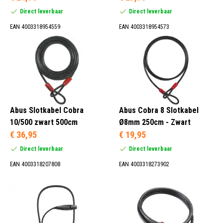
Direct leverbaar
Direct leverbaar
Nee (41)
EAN 4003318954559
EAN 4003318954573
Blauw (4)
Geel (1)
Groen (1)
Lime (2)
Abus Slotkabel Cobra
Abus Cobra 8 Slotkabel
10/500 zwart 500cm
Ø8mm 250cm - Zwart
€ 36,95
€ 19,95
Direct leverbaar
Direct leverbaar
12 mm (1)
EAN 4003318207808
EAN 4003318273902