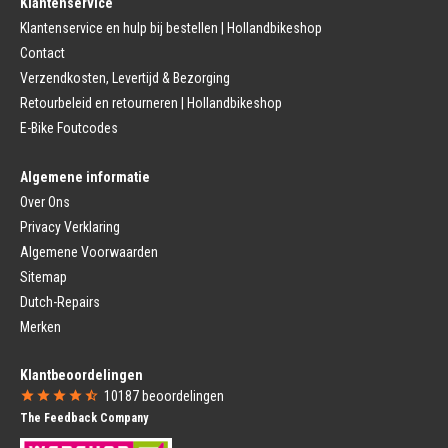
Klantenservice
Fietszadel
Remkabel
Fietszadel
Klantenservice en hulp bij bestellen | Hollandbikeshop
Remmen (Stads)
Zadelpen
Contact
Remhendel
Zadelpen Bevestiging
Remplaat
Zadeldekje
Verzendkosten, Levertijd & Bezorging
Remkabel
Retourbeleid en retourneren | Hollandbikeshop
Voorvork
Fietsverlichting
Voorvork Vast
E-Bike Foutcodes
Koplamp
Voorvork Verend
Achterlicht
Balhoofd
Fiets Verlichting Set
Algemene informatie
Spatborden
Dynamo
Over Ons
Spatbord
Merk Fietsonderdelen
Spatbordstang
Privacy Verklaring
Fietsonderdelen Stadsfiets
Fiets Spatbord Onderdelen
Algemene Voorwaarden
Fietsonderdelen Racefiets
Kettingkast
Fietsonderdelen MTB
Sitemap
Kettingkast Gesloten
BMX Onderdelen
Dutch-Repairs
Kettingkast Open
Gazelle Fietsonderdelen
Campagnolo
Merken
Sram
Fietsstoeltjes
Fietscomputer
Klantbeoordelingen
Voor Fietsstoeltje
Fietscomputer Met Draad
10187
beoordelingen
Achter Fietsstoeltje
Fietscomputer Draadloos
The Feedback Company
Fietszitje Windscherm
Fietsnavigatie