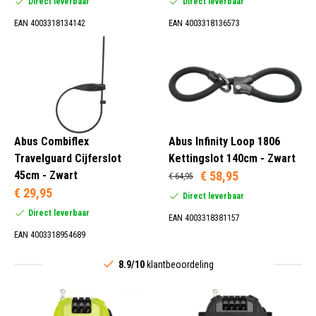
Direct leverbaar
Direct leverbaar
EAN 4003318134142
EAN 4003318136573
Abus Combiflex
Abus Infinity Loop 1806
Travelguard Cijferslot
Kettingslot 140cm - Zwart
45cm - Zwart
€ 58,95
€ 64,95
€ 29,95
Direct leverbaar
Direct leverbaar
EAN 4003318381157
EAN 4003318954689
8.9/10
klantbeoordeling