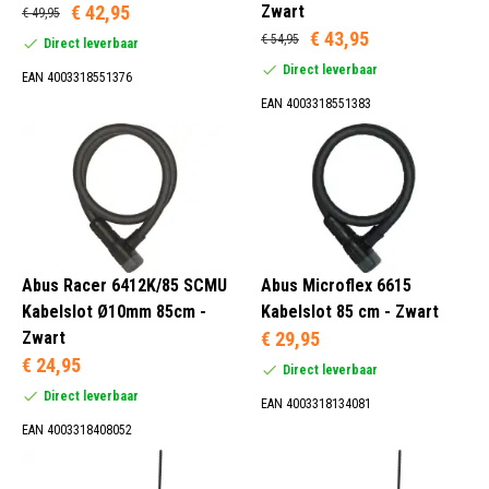
€ 42,95
Zwart
€ 49,95
€ 43,95
€ 54,95
Direct leverbaar
Direct leverbaar
EAN 4003318551376
EAN 4003318551383
Abus Racer 6412K/85 SCMU
Abus Microflex 6615
Kabelslot Ø10mm 85cm -
Kabelslot 85 cm - Zwart
Zwart
€ 29,95
€ 24,95
Direct leverbaar
Direct leverbaar
EAN 4003318134081
EAN 4003318408052