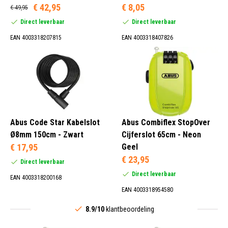
€ 42,95
€ 8,05
€ 49,95
Direct leverbaar
Direct leverbaar
EAN 4003318207815
EAN 4003318407826
Abus Code Star Kabelslot
Abus Combiflex StopOver
Ø8mm 150cm - Zwart
Cijferslot 65cm - Neon
€ 17,95
Geel
€ 23,95
Direct leverbaar
Direct leverbaar
EAN 4003318200168
EAN 4003318954580
8.9/10
klantbeoordeling