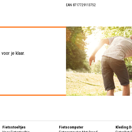
EAN 8717729113752
voor je klaar.
Fietsstoeltjes
Fietscomputer
Kleding 