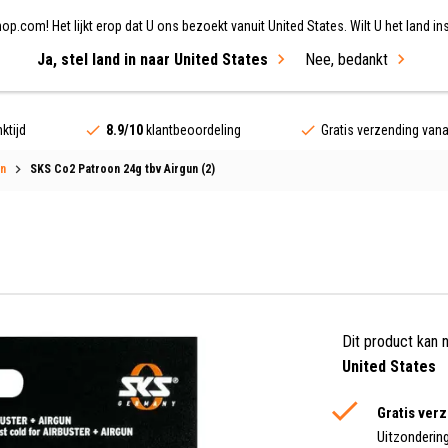
.com! Het lijkt erop dat U ons bezoekt vanuit United States. Wilt U het land ins
Ja, stel land in naar United States
Nee, bedankt
ing
Fietsen
Merken
Sale
ktijd
8.9/10
klantbeoordeling
Gratis verzending van
en
SKS Co2 Patroon 24g tbv Airgun (2)
Dit product kan 
United States
Gratis ver
Uitzonderin