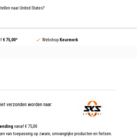
Nederland / EUR
NL
tellen naar United States?
Contact
af
€ 75,00
*
Webshop
Keurmerk
niet verzonden worden naar:
zending
vanaf € 75,00
gen van toepassing op zware, omvangrijke producten en fietsen.