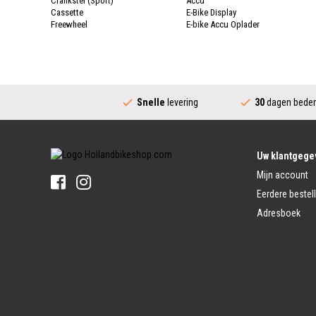
Crankstel (Sport)
Accu
Cassette
E-Bike Display
Freewheel
E-bike Accu Oplader
Fietsketting
Fietswielen
Derailleur
Fietswielen
Versnellingshendel (Sport)
Velgen
Trapas Compleet
Fietsspaken
Aandrijving (Stads)
Achternaaf
Snelle
levering
30
dagen beden
Crankstel (Stads)
Stuur
Versnellingshendel (Stads)
Stuurpen
Trapas (Stads)
Sturen
Tandwiel interne Naaf
Stuur Handvatten
Uw klantgege
Banden
Fietsbellen
Mijn account
Buitenbanden
Pedalen
Fiets Binnenband
Eerdere bestel
Pedalen
Velglint
Adresboek
Platform Pedalen
Fietsbanden Reparatie
Click Pedalen
Bagagedrager
Remmen (Sport)
Jasbeschermers
Fiets remgreep
Bagagedrager
Remblokjes
Snelbinders
Fietsremmen
Fietszadel
Remkabel
Fietszadel