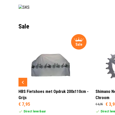
Sale
Sale
Sale
 3 LED
HBS Fietshoes met Opdruk 200x110cm -
Shimano Ne
Grijs
Chroom
€ 7,95
€ 3,
€ 6,95
Direct leverbaar
Direct lev