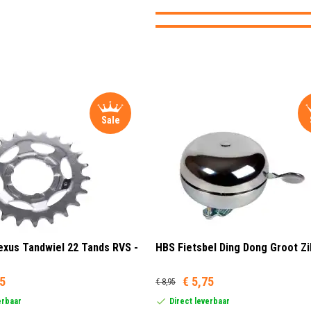
Sale
xus Tandwiel 22 Tands RVS -
HBS Fietsbel Ding Dong Groot Zi
95
€ 5,75
€ 8,95
erbaar
Direct leverbaar