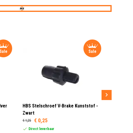
Sale
Sale
lver
HBS Stelschroef V-Brake Kunststof -
Sram MRX G
Zwart
Rood/Zwar
€ 0,25
€ 1,25
Dit product
United Stat
Direct leverbaar