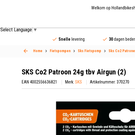
Welkom op Hollandbikeshop
Fietsonderdelen
Fietsaccessoires
Fietskled
Select Language
▼
Snelle
levering
30
dagen beden
Home
Fietspompen
Sks Fietspomp
Sks Co2 Patron
SKS Co2 Patroon 24g tbv Airgun (2)
EAN 4002556636821
Merk:
SKS
Artikelnummer: 370270