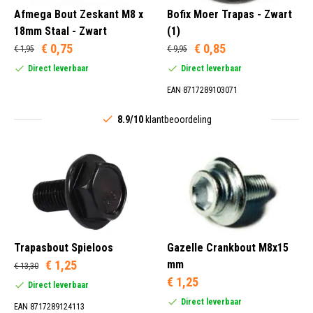
Afmega Bout Zeskant M8 x
Bofix Moer Trapas - Zwart
18mm Staal - Zwart
(1)
€ 0,75
€ 0,85
€ 1,95
€ 9,95
Direct leverbaar
Direct leverbaar
EAN 8717289103071
8.9/10
klantbeoordeling
Trapasbout Spieloos
Gazelle Crankbout M8x15
€ 1,25
mm
€ 13,30
€ 1,25
Direct leverbaar
Direct leverbaar
EAN 8717289124113