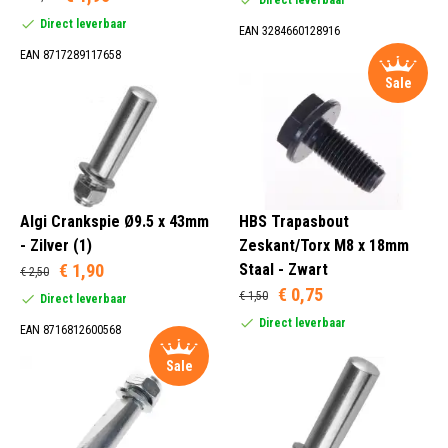
Direct leverbaar
EAN 3284660128916
EAN 8717289117658
Metaal (2)
Sale
Zilver (8)
Zwart (11)
Crankbout (18)
Algi Crankspie Ø9.5 x 43mm
HBS Trapasbout
Crankklembout (2)
- Zilver (1)
Zeskant/Torx M8 x 18mm
Crankmoer (1)
€ 1,90
Staal - Zwart
€ 2,50
€ 0,75
€ 1,50
Direct leverbaar
Direct leverbaar
EAN 8716812600568
Aluminium (2)
Metaal (4)
Sale
Staal (12)
Onbekend (1)