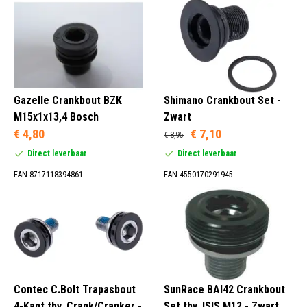
Gazelle Crankbout BZK
Shimano Crankbout Set -
M15x1x13,4 Bosch
Zwart
€ 4,80
€ 7,10
€ 8,95
Direct leverbaar
Direct leverbaar
EAN 8717118394861
EAN 4550170291945
Contec C.Bolt Trapasbout
SunRace BAI42 Crankbout
4-Kant tbv. Crank/Cranker -
Set tbv. ISIS M12 - Zwart