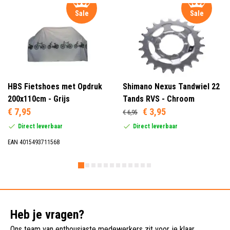
Sale
Sale
HBS Fietshoes met Opdruk
Shimano Nexus Tandwiel 22
200x110cm - Grijs
Tands RVS - Chroom
€ 7,95
€ 3,95
€ 6,95
Direct leverbaar
Direct leverbaar
EAN 4015493711568
Heb je vragen?
Ons team van enthousiaste medewerkers zit voor je klaar.