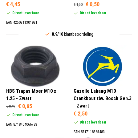
€ 4,45
€ 0,50
€ 1,50
Direct leverbaar
Direct leverbaar
EAN 4250311301921
8.9/10
klantbeoordeling
HBS Trapas Moer M10 x
Gazelle Lahang M10
1.25 - Zwart
Crankbout tbv. Bosch Gen.3
€ 0,65
- Zwart
€ 0,79
€ 2,50
Direct leverbaar
Direct leverbaar
EAN 8718404066783
EAN 8717118565483