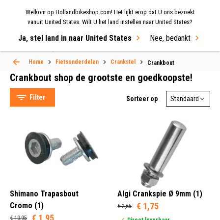
Welkom op Hollandbikeshop.com! Het lijkt erop dat U ons bezoekt
MENU
vanuit United States. Wilt U het land instellen naar United States?
Ja, stel land in naar United States
Nee, bedankt
Select Language
▼
Home
Fietsonderdelen
Crankstel
Crankbout
Crankbout shop de grootste en goedkoopste!
Filter
Sorteer op
Shimano (14)
Hollandbikeshop (10)
Gazelle (4)
Shimano Trapasbout
Algi Crankspie Ø 9mm (1)
Contec (4)
Cromo (1)
€ 1,75
€ 2,65
€ 1,95
€ 19,95
Direct leverbaar