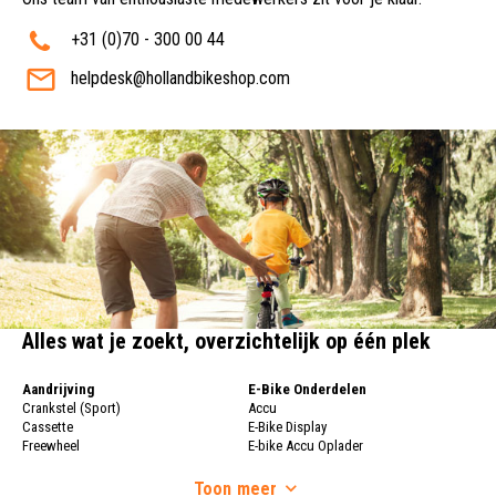
+31 (0)70 - 300 00 44
helpdesk@hollandbikeshop.com
Alles wat je zoekt, overzichtelijk op één plek
Aandrijving
E-Bike Onderdelen
Crankstel (Sport)
Accu
Cassette
E-Bike Display
Freewheel
E-bike Accu Oplader
Fietsketting
Fietswielen
Derailleur
Toon
meer