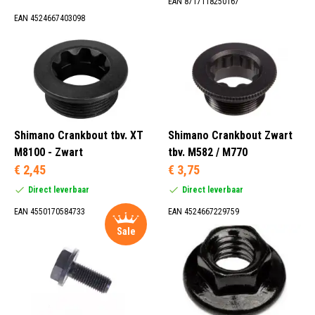
EAN 8717118250167
EAN 4524667403098
Shimano Crankbout tbv. XT
Shimano Crankbout Zwart
M8100 - Zwart
tbv. M582 / M770
€ 2,45
€ 3,75
Direct leverbaar
Direct leverbaar
EAN 4550170584733
EAN 4524667229759
Sale