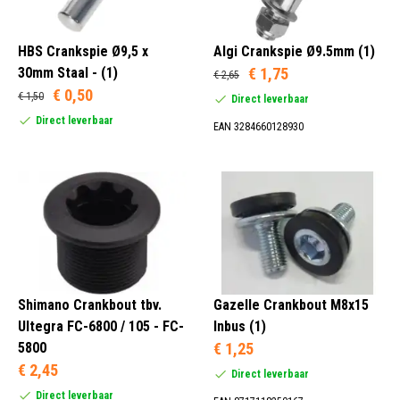
N.V.T. (5)
HBS Crankspie Ø9,5 x
Algi Crankspie Ø9.5mm (1)
Onbekend (4)
30mm Staal - (1)
€ 1,75
€ 2,65
8 mm (1)
€ 0,50
€ 1,50
Direct leverbaar
9 mm (1)
Direct leverbaar
EAN 3284660128930
Inbus Cilinder (3)
Inbus Verzonken (1)
Torx TX (1)
Shimano Crankbout tbv.
Gazelle Crankbout M8x15
Ultegra FC-6800 / 105 - FC-
Inbus (1)
5800
€ 1,25
€ 2,45
Direct leverbaar
Direct leverbaar