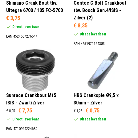
Shimano Crank Bout tbv.
Contec C.Bolt Crankbout
Ultegra 6700 / 105 FC-5700
tbv. Bosch Gen.4/ISIS -
€ 3,75
Zilver (2)
€ 8,35
Direct leverbaar
Direct leverbaar
EAN 4524667276647
EAN 4251971164383
Sunrace Crankbout M15
HBS Crankspie Ø9,5 x
ISIS - Zwart/Zilver
30mm - Zilver
€ 7,75
€ 0,75
€ 8,95
€ 1,25
Direct leverbaar
Direct leverbaar
EAN 4710944224689