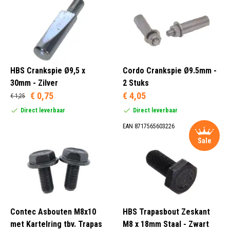
HBS Crankspie Ø9,5 x
Cordo Crankspie Ø9.5mm -
30mm - Zilver
2 Stuks
€ 0,75
€ 4,05
€ 1,25
Direct leverbaar
Direct leverbaar
EAN 8717565603226
Sale
Contec Asbouten M8x10
HBS Trapasbout Zeskant
met Kartelring tbv. Trapas
M8 x 18mm Staal - Zwart