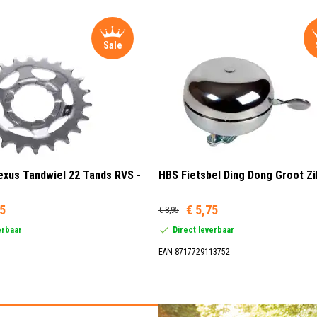
Sale
xus Tandwiel 22 Tands RVS -
HBS Fietsbel Ding Dong Groot Zi
95
€ 5,75
€ 8,95
erbaar
Direct leverbaar
EAN 8717729113752