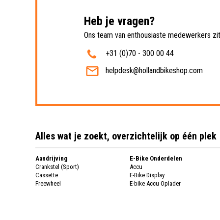
Heb je vragen?
Ons team van enthousiaste medewerkers zit 
+31 (0)70 - 300 00 44
helpdesk@hollandbikeshop.com
Alles wat je zoekt, overzichtelijk op één plek
Aandrijving
E-Bike Onderdelen
Crankstel (Sport)
Accu
Cassette
E-Bike Display
Freewheel
E-bike Accu Oplader
Fietsketting
Fietswielen
Derailleur
Fietswielen
Versnellingshendel (Sport)
Velgen
Trapas Compleet