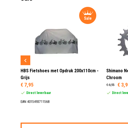
Sale
Sale
 3 LED
HBS Fietshoes met Opdruk 200x110cm -
Shimano Ne
Grijs
Chroom
€ 7,95
€ 3,
€ 6,95
Direct leverbaar
Direct lev
EAN 4015493711568