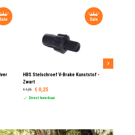
Sale
Sale
lver
HBS Stelschroef V-Brake Kunststof -
Sram MRX G
Zwart
Rood/Zwar
€ 0,25
€ 1,25
Dit product
United Stat
Direct leverbaar