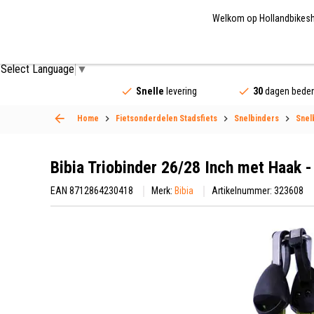
Welkom op Hollandbikeshop
Fietsonderdelen
Fietsaccessoires
Fietskled
Select Language
▼
Snelle
levering
30
dagen beden
Home
Fietsonderdelen Stadsfiets
Snelbinders
Snel
Bibia Triobinder 26/28 Inch met Haak 
EAN 8712864230418
Merk:
Bibia
Artikelnummer: 323608