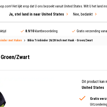
.com! Het lijkt erop dat U ons bezoekt vanuit United States. Wilt U het land ins
Ja, stel land in naar United States
Nee, bedankt
ing
Fietsen
Merken
Sale
ktijd
8.9/10
klantbeoordeling
Gratis verzending van
binder met Haken
Bibia Triobinder 26/28 Inch met Haak - Groen/Zwart
- Groen/Zwart
Dit product kan 
United States
Gratis ver
Uitzonderin