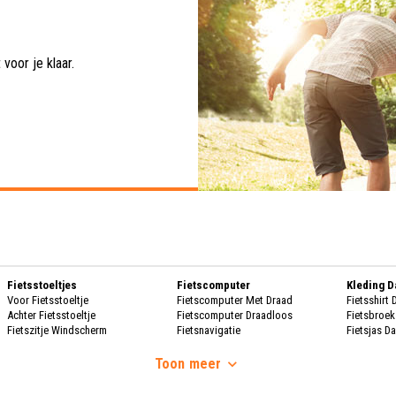
voor je klaar.
Fietsstoeltjes
Fietscomputer
Kleding 
Voor Fietsstoeltje
Fietscomputer Met Draad
Fietsshirt
Achter Fietsstoeltje
Fietscomputer Draadloos
Fietsbroe
Fietszitje Windscherm
Fietsnavigatie
Fietsjas D
Handscho
Fietsmanden
Voeding
Fietsscho
Toon
meer
Fietsmand
Bidons
Fietskrat
Bidonhouders
Dames Re