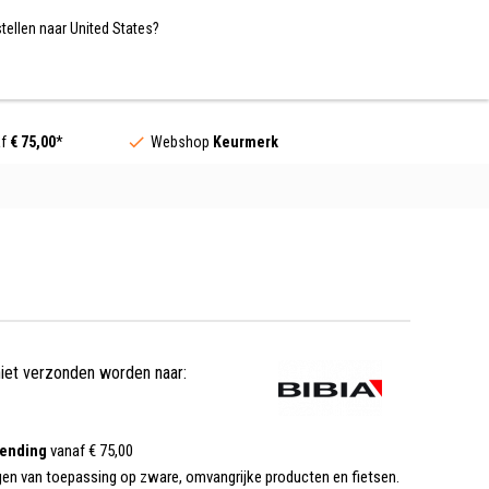
Nederland / EUR
NL
tellen naar United States?
Contact
af
€ 75,00
*
Webshop
Keurmerk
niet verzonden worden naar:
zending
vanaf € 75,00
gen van toepassing op zware, omvangrijke producten en fietsen.