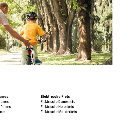
Dames
Elektrische Fiets
 Dames
Elektrische Damesfiets
k Dames
Elektrische Herenfiets
ames
Elektrische Moederfiets
enen Dames
Stadsfietsen
enen Dames
Dames Stadsfiets
genkleding
Heren Stadsfiets