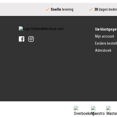
Fietsspaken
Aandrijving (Stads)
Achternaaf
Snelle
levering
30
dagen beden
Crankstel (Stads)
Stuur
Versnellingshendel (Stads)
Stuurpen
Trapas (Stads)
Sturen
Tandwiel interne Naaf
Stuur Handvatten
Uw klantgege
Banden
Fietsbellen
Mijn account
Buitenbanden
Pedalen
Fiets Binnenband
Eerdere bestel
Pedalen
Velglint
Adresboek
Platform Pedalen
Fietsbanden Reparatie
Click Pedalen
Bagagedrager
Remmen (Sport)
Jasbeschermers
Fiets remgreep
Bagagedrager
Remblokjes
Snelbinders
Fietsremmen
Fietszadel
Remkabel
Fietszadel
Remmen (Stads)
Zadelpen
Remhendel
Zadelpen Bevestiging
Remplaat
Zadeldekje
Remkabel
Voorvork
Fietsverlichting
Voorvork Vast
Koplamp
Voorvork Verend