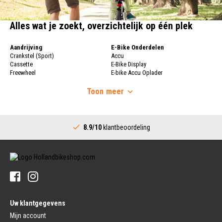
Alles wat je zoekt, overzichtelijk op één plek
Aandrijving
E-Bike Onderdelen
Crankstel (Sport)
Accu
Cassette
E-Bike Display
Freewheel
E-bike Accu Oplader
Fietsketting
Fietswielen
Derailleur
Toon
meer
Fietswielen
Versnellingshendel (Sport)
Velgen
Trapas Compleet
Fietsspaken
Aandrijving (Stads)
Achternaaf
8.9/10
klantbeoordeling
Crankstel (Stads)
Stuur
Versnellingshendel (Stads)
Stuurpen
Trapas (Stads)
Sturen
Tandwiel interne Naaf
Stuur Handvatten
Banden
Fietsbellen
Buitenbanden
Pedalen
Fiets Binnenband
Pedalen
Velglint
Uw klantgegevens
Platform Pedalen
Fietsbanden Reparatie
Click Pedalen
Mijn account