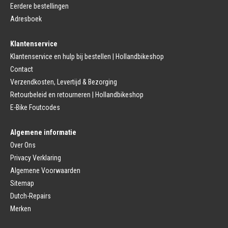
Bagagedrager
Eerdere bestellingen
Remmen (Sport)
Jasbeschermers
Fiets remgreep
Bagagedrager
Adresboek
Remblokjes
Snelbinders
Fietsremmen
Klantenservice
Fietszadel
Remkabel
Fietszadel
Klantenservice en hulp bij bestellen | Hollandbikeshop
Remmen (Stads)
Zadelpen
Contact
Remhendel
Zadelpen Bevestiging
Remplaat
Zadeldekje
Verzendkosten, Levertijd & Bezorging
Remkabel
Retourbeleid en retourneren | Hollandbikeshop
Voorvork
Fietsverlichting
Voorvork Vast
E-Bike Foutcodes
Koplamp
Voorvork Verend
Achterlicht
Balhoofd
Fiets Verlichting Set
Algemene informatie
Spatborden
Dynamo
Over Ons
Spatbord
Merk Fietsonderdelen
Spatbordstang
Privacy Verklaring
Fietsonderdelen Stadsfiets
Fiets Spatbord Onderdelen
Algemene Voorwaarden
Fietsonderdelen Racefiets
Kettingkast
Fietsonderdelen MTB
Sitemap
Kettingkast Gesloten
BMX Onderdelen
Dutch-Repairs
Kettingkast Open
Gazelle Fietsonderdelen
Campagnolo
Merken
Sram