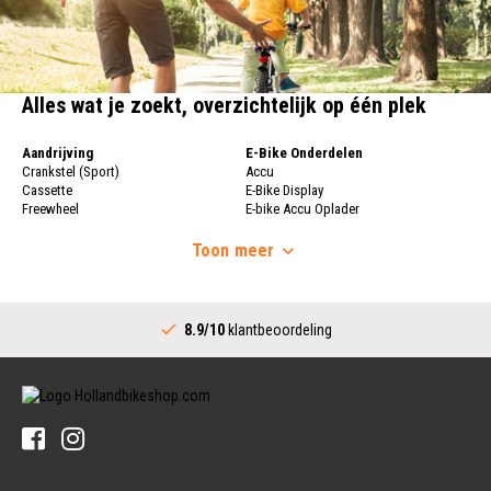
Alles wat je zoekt, overzichtelijk op één plek
Aandrijving
E-Bike Onderdelen
Crankstel (Sport)
Accu
Cassette
E-Bike Display
Freewheel
E-bike Accu Oplader
Fietsketting
Fietswielen
Derailleur
Toon
meer
Fietswielen
Versnellingshendel (Sport)
Velgen
Trapas Compleet
Fietsspaken
Aandrijving (Stads)
Achternaaf
8.9/10
klantbeoordeling
Crankstel (Stads)
Stuur
Versnellingshendel (Stads)
Stuurpen
Trapas (Stads)
Sturen
Tandwiel interne Naaf
Stuur Handvatten
Banden
Fietsbellen
Buitenbanden
Pedalen
Fiets Binnenband
Pedalen
Velglint