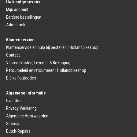
Uw klantgegevens
Platform Pedalen
Fietsbanden Reparatie
Click Pedalen
Mijn account
Bagagedrager
Eerdere bestellingen
Remmen (Sport)
Jasbeschermers
Fiets remgreep
Bagagedrager
Adresboek
Remblokjes
Snelbinders
Fietsremmen
Klantenservice
Fietszadel
Remkabel
Fietszadel
Klantenservice en hulp bij bestellen | Hollandbikeshop
Remmen (Stads)
Zadelpen
Contact
Remhendel
Zadelpen Bevestiging
Remplaat
Zadeldekje
Verzendkosten, Levertijd & Bezorging
Remkabel
Retourbeleid en retourneren | Hollandbikeshop
Voorvork
Fietsverlichting
Voorvork Vast
E-Bike Foutcodes
Koplamp
Voorvork Verend
Achterlicht
Balhoofd
Fiets Verlichting Set
Algemene informatie
Spatborden
Dynamo
Over Ons
Spatbord
Merk Fietsonderdelen
Spatbordstang
Privacy Verklaring
Fietsonderdelen Stadsfiets
Fiets Spatbord Onderdelen
Algemene Voorwaarden
Fietsonderdelen Racefiets
Kettingkast
Fietsonderdelen MTB
Sitemap
Kettingkast Gesloten
BMX Onderdelen
Dutch-Repairs
Kettingkast Open
Gazelle Fietsonderdelen