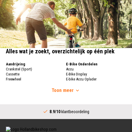
Alles wat je zoekt, overzichtelijk op één plek
Aandrijving
E-Bike Onderdelen
Crankstel (Sport)
Accu
Cassette
E-Bike Display
Freewheel
E-bike Accu Oplader
Fietsketting
Fietswielen
Derailleur
Toon
meer
Fietswielen
Versnellingshendel (Sport)
Velgen
Trapas Compleet
Fietsspaken
Aandrijving (Stads)
Achternaaf
8.9/10
klantbeoordeling
Crankstel (Stads)
Stuur
Versnellingshendel (Stads)
Stuurpen
Trapas (Stads)
Sturen
Tandwiel interne Naaf