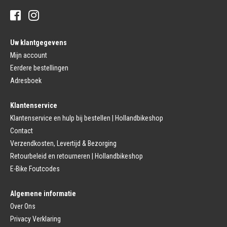
Stuur Handvatten
Banden
Fietsbellen
Buitenbanden
Pedalen
Fiets Binnenband
Pedalen
Velglint
Uw klantgegevens
Platform Pedalen
Fietsbanden Reparatie
Click Pedalen
Mijn account
Bagagedrager
Eerdere bestellingen
Remmen (Sport)
Jasbeschermers
Fiets remgreep
Bagagedrager
Adresboek
Remblokjes
Snelbinders
Fietsremmen
Klantenservice
Fietszadel
Remkabel
Fietszadel
Klantenservice en hulp bij bestellen | Hollandbikeshop
Remmen (Stads)
Zadelpen
Contact
Remhendel
Zadelpen Bevestiging
Remplaat
Zadeldekje
Verzendkosten, Levertijd & Bezorging
Remkabel
Retourbeleid en retourneren | Hollandbikeshop
Voorvork
Fietsverlichting
Voorvork Vast
E-Bike Foutcodes
Koplamp
Voorvork Verend
Achterlicht
Balhoofd
Fiets Verlichting Set
Algemene informatie
Spatborden
Dynamo
Over Ons
Spatbord
Merk Fietsonderdelen
Spatbordstang
Privacy Verklaring
Fietsonderdelen Stadsfiets
Fiets Spatbord Onderdelen