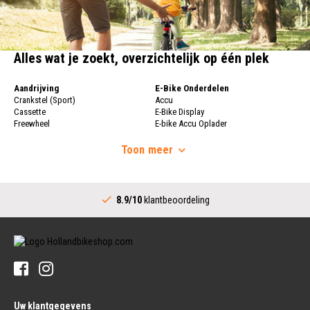
Alles wat je zoekt, overzichtelijk op één plek
Aandrijving
E-Bike Onderdelen
Crankstel (Sport)
Accu
Cassette
E-Bike Display
Freewheel
E-bike Accu Oplader
Fietsketting
Fietswielen
Derailleur
Toon
meer
Fietswielen
Versnellingshendel (Sport)
Velgen
Trapas Compleet
Fietsspaken
Aandrijving (Stads)
Achternaaf
8.9/10
klantbeoordeling
Crankstel (Stads)
Stuur
Versnellingshendel (Stads)
Stuurpen
Trapas (Stads)
Sturen
Tandwiel interne Naaf
Stuur Handvatten
Banden
Fietsbellen
Buitenbanden
Pedalen
Fiets Binnenband
Pedalen
Velglint
Uw klantgegevens
Platform Pedalen