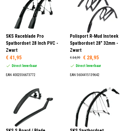
SKS Raceblade Pro
Polisport R-Mud Insteek
Spatbordset 28 Inch PVC -
Spatbordset 28" 32mm -
Zwart
Zwart
€ 41,95
€ 28,95
€ 34,99
Direct leverbaar
Direct leverbaar
EAN 4002556673772
EAN 5604415139642
SKS S Board / Blade
SKS Spatbordset