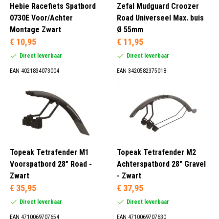
Hebie Racefiets Spatbord
Zefal Mudguard Croozer
0730E Voor/Achter
Road Universeel Max. buis
Montage Zwart
Ø 55mm
€ 10,95
€ 11,95
Direct leverbaar
Direct leverbaar
EAN 4021834073004
EAN 3420582375018
Topeak Tetrafender M1
Topeak Tetrafender M2
Voorspatbord 28" Road -
Achterspatbord 28" Gravel
Zwart
- Zwart
€ 35,95
€ 37,95
Direct leverbaar
Direct leverbaar
EAN 4710069707654
EAN 4710069707630