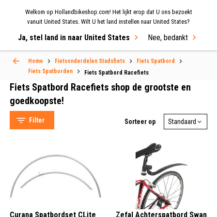
Welkom op Hollandbikeshop.com! Het lijkt erop dat U ons bezoekt
MENU
vanuit United States. Wilt U het land instellen naar United States?
Ja, stel land in naar United States
Nee, bedankt
Select Language
▼
Home
Fietsonderdelen Stadsfiets
Fiets Spatbord
Fiets Spatborden
Fiets Spatbord Racefiets
Fiets Spatbord Racefiets
Fiets Spatbord Racefiets shop de grootste en
goedkoopste!
Filter
Sorteer op
Curana Spatbordset CLite
Zefal Achterspatbord Swan