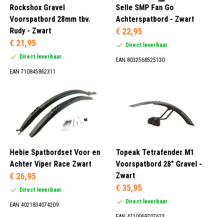
Rockshox Gravel
Selle SMP Fan Go
Voorspatbord 28mm tbv.
Achterspatbord - Zwart
Rudy - Zwart
€ 22,95
€ 21,95
Direct leverbaar
Direct leverbaar
EAN 8032568525130
EAN 710845862311
Hebie Spatbordset Voor en
Topeak Tetrafender M1
Achter Viper Race Zwart
Voorspatbord 28" Gravel -
€ 26,95
Zwart
€ 35,95
Direct leverbaar
Direct leverbaar
EAN 4021834074209
EAN 4710069707623