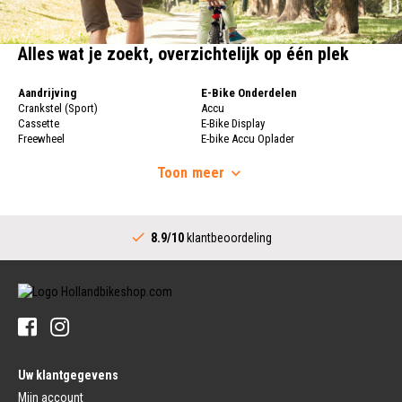
Alles wat je zoekt, overzichtelijk op één plek
Aandrijving
E-Bike Onderdelen
Crankstel (Sport)
Accu
Cassette
E-Bike Display
Freewheel
E-bike Accu Oplader
Fietsketting
Fietswielen
Derailleur
Toon
meer
Fietswielen
Versnellingshendel (Sport)
Velgen
Trapas Compleet
Fietsspaken
Aandrijving (Stads)
Achternaaf
8.9/10
klantbeoordeling
Crankstel (Stads)
Stuur
Versnellingshendel (Stads)
Stuurpen
Trapas (Stads)
Sturen
Tandwiel interne Naaf
Stuur Handvatten
Banden
Fietsbellen
Buitenbanden
Pedalen
Fiets Binnenband
Pedalen
Velglint
Uw klantgegevens
Platform Pedalen
Fietsbanden Reparatie
Click Pedalen
Mijn account