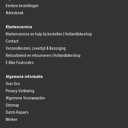
Bagagedrager
Eerdere bestellingen
Remmen (Sport)
Jasbeschermers
Fiets remgreep
Bagagedrager
Adresboek
Remblokjes
Snelbinders
Fietsremmen
Klantenservice
Fietszadel
Remkabel
Fietszadel
Klantenservice en hulp bij bestellen | Hollandbikeshop
Remmen (Stads)
Zadelpen
Contact
Remhendel
Zadelpen Bevestiging
Remplaat
Zadeldekje
Verzendkosten, Levertijd & Bezorging
Remkabel
Retourbeleid en retourneren | Hollandbikeshop
Voorvork
Fietsverlichting
Voorvork Vast
E-Bike Foutcodes
Koplamp
Voorvork Verend
Achterlicht
Balhoofd
Fiets Verlichting Set
Algemene informatie
Spatborden
Dynamo
Over Ons
Spatbord
Merk Fietsonderdelen
Spatbordstang
Privacy Verklaring
Fietsonderdelen Stadsfiets
Fiets Spatbord Onderdelen
Algemene Voorwaarden
Fietsonderdelen Racefiets
Kettingkast
Fietsonderdelen MTB
Sitemap
Kettingkast Gesloten
BMX Onderdelen
Dutch-Repairs
Kettingkast Open
Gazelle Fietsonderdelen
Campagnolo
Merken
Sram