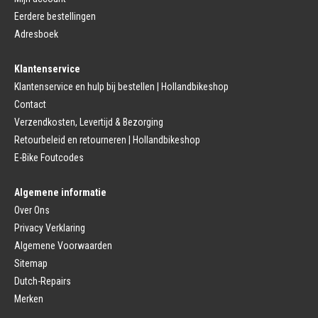
Bagagedrager
Eerdere bestellingen
Remmen (Sport)
Jasbeschermers
Fiets remgreep
Bagagedrager
Adresboek
Remblokjes
Snelbinders
Fietsremmen
Klantenservice
Fietszadel
Remkabel
Fietszadel
Klantenservice en hulp bij bestellen | Hollandbikeshop
Remmen (Stads)
Zadelpen
Contact
Remhendel
Zadelpen Bevestiging
Remplaat
Zadeldekje
Verzendkosten, Levertijd & Bezorging
Remkabel
Retourbeleid en retourneren | Hollandbikeshop
Voorvork
Fietsverlichting
Voorvork Vast
E-Bike Foutcodes
Koplamp
Voorvork Verend
Achterlicht
Balhoofd
Fiets Verlichting Set
Algemene informatie
Spatborden
Dynamo
Over Ons
Spatbord
Merk Fietsonderdelen
Spatbordstang
Privacy Verklaring
Fietsonderdelen Stadsfiets
Fiets Spatbord Onderdelen
Algemene Voorwaarden
Fietsonderdelen Racefiets
Kettingkast
Fietsonderdelen MTB
Sitemap
Kettingkast Gesloten
BMX Onderdelen
Dutch-Repairs
Kettingkast Open
Gazelle Fietsonderdelen
Campagnolo
Merken
Sram