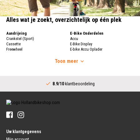
Alles wat je zoekt, overzichtelijk op één plek
Aandrijving
E-Bike Onderdelen
Crankstel (Sport)
Accu
Cassette
E-Bike Display
Freewheel
E-bike Accu Oplader
Fietsketting
Fietswielen
Derailleur
Toon
meer
Fietswielen
Versnellingshendel (Sport)
Velgen
Trapas Compleet
Fietsspaken
Aandrijving (Stads)
Achternaaf
8.9/10
klantbeoordeling
Crankstel (Stads)
Stuur
Versnellingshendel (Stads)
Stuurpen
Trapas (Stads)
Sturen
Tandwiel interne Naaf
Stuur Handvatten
Banden
Fietsbellen
Buitenbanden
Pedalen
Fiets Binnenband
Pedalen
Velglint
Uw klantgegevens
Platform Pedalen
Fietsbanden Reparatie
Click Pedalen
Mijn account