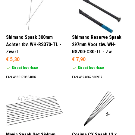
Onbekend (195)
Onbekend (1)
Zilver (2)
Shimano Spaak 300mm
Shimano Reserve Spaak
Zwart (316)
Achter tbv. WH-RS370-TL -
297mm Voor tbv. WH-
Zwart
RS700-C30-TL - Zw
€ 5,30
€ 7,90
Direct leverbaar
Direct leverbaar
Onbekend (45)
1 Stuk (22)
EAN 4550170584887
EAN 4524667630937
3 Stuks (16)
4 Stuks (17)
Mavic Spaak Set 294mm
Corima CX Spaak 13 x