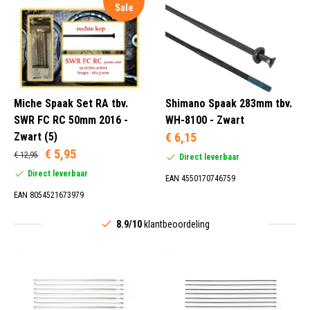
Sale
Miche Spaak Set RA tbv.
Shimano Spaak 283mm tbv.
SWR FC RC 50mm 2016 -
WH-8100 - Zwart
Zwart (5)
€ 6,15
€ 5,95
€ 12,95
Direct leverbaar
Direct leverbaar
EAN 4550170746759
EAN 8054521673979
8.9/10
klantbeoordeling