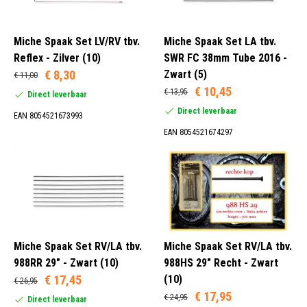
Miche Spaak Set LV/RV tbv.
Miche Spaak Set LA tbv.
Reflex - Zilver (10)
SWR FC 38mm Tube 2016 -
€ 8,30
Zwart (5)
€ 11,00
€ 10,45
€ 13,95
Direct leverbaar
Direct leverbaar
EAN 8054521673993
EAN 8054521674297
Miche Spaak Set RV/LA tbv.
Miche Spaak Set RV/LA tbv.
988RR 29" - Zwart (10)
988HS 29" Recht - Zwart
€ 17,45
(10)
€ 26,95
€ 17,95
€ 24,95
Direct leverbaar