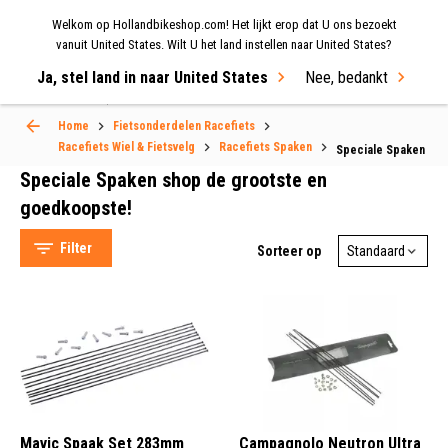
Welkom op Hollandbikeshop.com! Het lijkt erop dat U ons bezoekt
MENU
vanuit United States. Wilt U het land instellen naar United States?
Ja, stel land in naar United States
Nee, bedankt
Select Language
▼
Home
Fietsonderdelen Racefiets
Racefiets Wiel & Fietsvelg
Racefiets Spaken
Speciale Spaken
Speciale Spaken shop de grootste en
Speciale Spaken
goedkoopste!
Filter
Sorteer op
Miche (149)
DT Swiss (99)
Campagnolo Cycling (65)
Mavic (21)
Mavic Spaak Set 283mm
Campagnolo Neutron Ultra