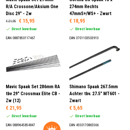
R/A Crossone/Aksium One
274mm Rechts
Disc 29" - Zw
47mmS+/WS+ - Zwart
€ 15,95
€ 18,95
€ 21,95
Direct leverbaar
Direct leverbaar
EAN 0887850117467
EAN 3701103503913
Mavic Spaak Set 286mm RA
Shimano Spaak 267.5mm
tbv 29" Crossmax Elite CB -
Achter tbv. 27.5" MT601 -
Zw (12)
Zwart
€ 21,95
€ 5,65
Direct leverbaar
Direct leverbaar
EAN 0889645854847
EAN 4550170865566