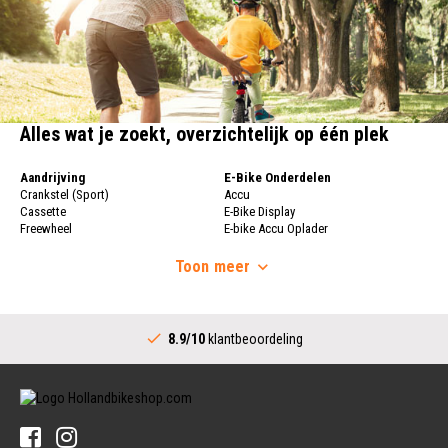
Alles wat je zoekt, overzichtelijk op één plek
Aandrijving
E-Bike Onderdelen
Crankstel (Sport)
Accu
Cassette
E-Bike Display
Freewheel
E-bike Accu Oplader
Fietsketting
Fietswielen
Derailleur
Toon
meer
Fietswielen
Versnellingshendel (Sport)
Velgen
Trapas Compleet
Fietsspaken
Aandrijving (Stads)
Achternaaf
8.9/10
klantbeoordeling
Crankstel (Stads)
Stuur
Versnellingshendel (Stads)
Stuurpen
Trapas (Stads)
Sturen
Tandwiel interne Naaf
Stuur Handvatten
Banden
Fietsbellen
Buitenbanden