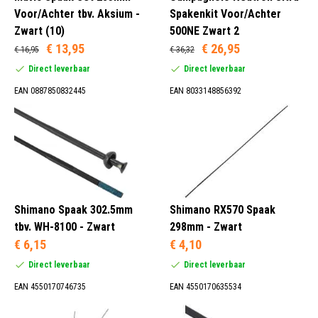
Voor/Achter tbv. Aksium -
Spakenkit Voor/Achter
14 Spaak Diameter 2mm (18)
Zwart (10)
500NE Zwart 2
13 Spaak Diameter 2,3 mm (6)
€ 13,95
€ 26,95
€ 16,95
€ 36,32
Merk Spaak (24)
Direct leverbaar
Direct leverbaar
Spakenkit (272)
EAN 0887850832445
EAN 8033148856392
302,5 mm (1)
302 mm (1)
301 mm (3)
300 mm (4)
Shimano Spaak 302.5mm
Shimano RX570 Spaak
tbv. WH-8100 - Zwart
298mm - Zwart
€ 6,15
€ 4,10
Direct leverbaar
Direct leverbaar
Aluminium (23)
EAN 4550170746735
EAN 4550170635534
RVS (77)
Staal (20)