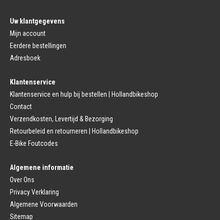
Pedalen
Fiets Binnenband
Pedalen
Velglint
Uw klantgegevens
Platform Pedalen
Fietsbanden Reparatie
Click Pedalen
Mijn account
Bagagedrager
Eerdere bestellingen
Remmen (Sport)
Jasbeschermers
Fiets remgreep
Bagagedrager
Adresboek
Remblokjes
Snelbinders
Fietsremmen
Klantenservice
Fietszadel
Remkabel
Fietszadel
Klantenservice en hulp bij bestellen | Hollandbikeshop
Remmen (Stads)
Zadelpen
Contact
Remhendel
Zadelpen Bevestiging
Remplaat
Zadeldekje
Verzendkosten, Levertijd & Bezorging
Remkabel
Retourbeleid en retourneren | Hollandbikeshop
Voorvork
Fietsverlichting
Voorvork Vast
E-Bike Foutcodes
Koplamp
Voorvork Verend
Achterlicht
Balhoofd
Fiets Verlichting Set
Algemene informatie
Spatborden
Dynamo
Over Ons
Spatbord
Merk Fietsonderdelen
Spatbordstang
Privacy Verklaring
Fietsonderdelen Stadsfiets
Fiets Spatbord Onderdelen
Algemene Voorwaarden
Fietsonderdelen Racefiets
Kettingkast
Fietsonderdelen MTB
Sitemap