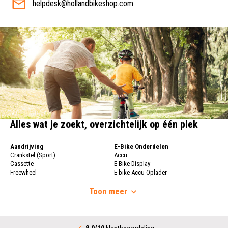
helpdesk@hollandbikeshop.com
Alles wat je zoekt, overzichtelijk op één plek
Aandrijving
E-Bike Onderdelen
Crankstel (Sport)
Accu
Cassette
E-Bike Display
Freewheel
E-bike Accu Oplader
Fietsketting
Fietswielen
Derailleur
Toon
meer
Fietswielen
Versnellingshendel (Sport)
Velgen
Trapas Compleet
Fietsspaken
Aandrijving (Stads)
Achternaaf