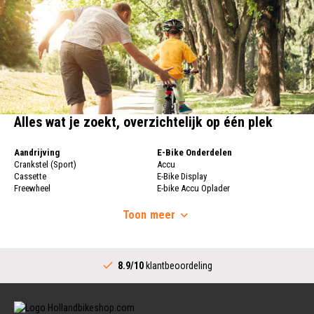
Alles wat je zoekt, overzichtelijk op één plek
Aandrijving
E-Bike Onderdelen
Crankstel (Sport)
Accu
Cassette
E-Bike Display
Freewheel
E-bike Accu Oplader
Fietsketting
Fietswielen
Derailleur
Toon
meer
Fietswielen
Versnellingshendel (Sport)
Velgen
Trapas Compleet
Fietsspaken
Aandrijving (Stads)
Achternaaf
8.9/10
klantbeoordeling
Crankstel (Stads)
Stuur
Versnellingshendel (Stads)
Stuurpen
Trapas (Stads)
Sturen
Tandwiel interne Naaf