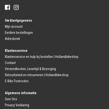
Stuur Handvatten
Banden
Fietsbellen
Buitenbanden
Pedalen
Fiets Binnenband
Pedalen
Velglint
Uw klantgegevens
Platform Pedalen
Fietsbanden Reparatie
Click Pedalen
Mijn account
Bagagedrager
Eerdere bestellingen
Remmen (Sport)
Jasbeschermers
Fiets remgreep
Bagagedrager
Adresboek
Remblokjes
Snelbinders
Fietsremmen
Klantenservice
Fietszadel
Remkabel
Fietszadel
Klantenservice en hulp bij bestellen | Hollandbikeshop
Remmen (Stads)
Zadelpen
Contact
Remhendel
Zadelpen Bevestiging
Remplaat
Zadeldekje
Verzendkosten, Levertijd & Bezorging
Remkabel
Retourbeleid en retourneren | Hollandbikeshop
Voorvork
Fietsverlichting
Voorvork Vast
E-Bike Foutcodes
Koplamp
Voorvork Verend
Achterlicht
Balhoofd
Fiets Verlichting Set
Algemene informatie
Spatborden
Dynamo
Over Ons
Spatbord
Merk Fietsonderdelen
Spatbordstang
Privacy Verklaring
Fietsonderdelen Stadsfiets
Fiets Spatbord Onderdelen