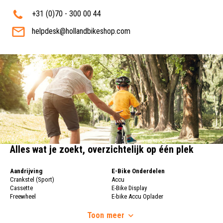
+31 (0)70 - 300 00 44
helpdesk@hollandbikeshop.com
Alles wat je zoekt, overzichtelijk op één plek
Aandrijving
E-Bike Onderdelen
Crankstel (Sport)
Accu
Cassette
E-Bike Display
Freewheel
E-bike Accu Oplader
Fietsketting
Fietswielen
Derailleur
Toon
meer
Fietswielen
Versnellingshendel (Sport)