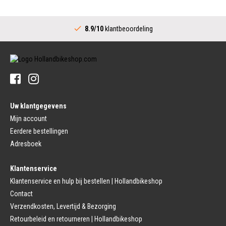
Velgen
Trapas Compleet
Fietsspaken
Aandrijving (Stads)
Achternaaf
8.9/10
klantbeoordeling
Crankstel (Stads)
Stuur
Versnellingshendel (Stads)
Stuurpen
Trapas (Stads)
Sturen
Tandwiel interne Naaf
Stuur Handvatten
Banden
Fietsbellen
Buitenbanden
Pedalen
Fiets Binnenband
Pedalen
Velglint
Uw klantgegevens
Platform Pedalen
Fietsbanden Reparatie
Click Pedalen
Mijn account
Bagagedrager
Eerdere bestellingen
Remmen (Sport)
Jasbeschermers
Fiets remgreep
Bagagedrager
Adresboek
Remblokjes
Snelbinders
Fietsremmen
Klantenservice
Fietszadel
Remkabel
Fietszadel
Klantenservice en hulp bij bestellen | Hollandbikeshop
Remmen (Stads)
Zadelpen
Contact
Remhendel
Zadelpen Bevestiging
Remplaat
Zadeldekje
Verzendkosten, Levertijd & Bezorging
Remkabel
Retourbeleid en retourneren | Hollandbikeshop
Voorvork