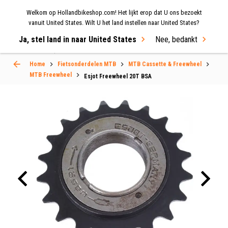
Welkom op Hollandbikeshop.com! Het lijkt erop dat U ons bezoekt
MENU
vanuit United States. Wilt U het land instellen naar United States?
Ja, stel land in naar United States
Nee, bedankt
Select Language
▼
Home
Fietsonderdelen MTB
MTB Cassette & Freewheel
MTB Freewheel
Esjot Freewheel 20T BSA