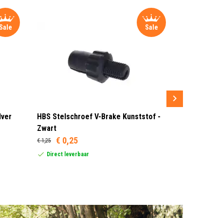
Sale
Sale
lver
HBS Stelschroef V-Brake Kunststof -
Sram MRX G
Zwart
Rood/Zwar
€ 0,25
€ 1,25
Dit product
United Stat
Direct leverbaar