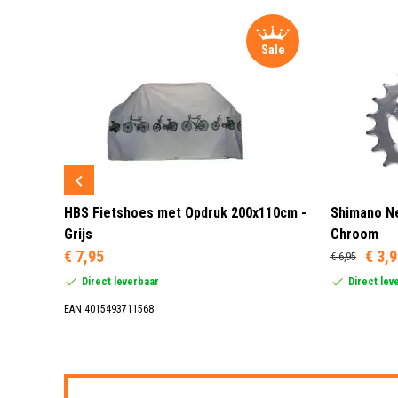
Sale
Sale
 3 LED
HBS Fietshoes met Opdruk 200x110cm -
Shimano Ne
Grijs
Chroom
€ 7,95
€ 3,
€ 6,95
Direct leverbaar
Direct lev
EAN 4015493711568