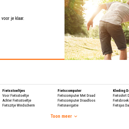
voor je klaar.
Fietsstoeltjes
Fietscomputer
Kleding 
Voor Fietsstoeltje
Fietscomputer Met Draad
Fietsshirt
Achter Fietsstoeltje
Fietscomputer Draadloos
Fietsbroe
Fietszitje Windscherm
Fietsnavigatie
Fietsjas D
Handscho
Fietsmanden
Voeding
Fietsscho
Toon
meer
Fietsmand
Bidons
Fietskrat
Bidonhouders
Dames Re