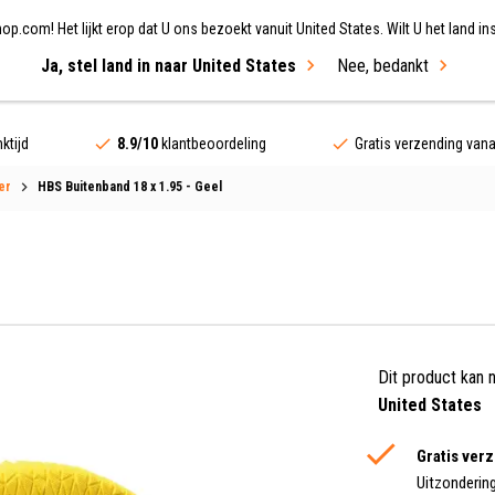
.com! Het lijkt erop dat U ons bezoekt vanuit United States. Wilt U het land ins
Ja, stel land in naar United States
Nee, bedankt
ing
Fietsen
Merken
Sale
ktijd
8.9/10
klantbeoordeling
Gratis verzending van
er
HBS Buitenband 18 x 1.95 - Geel
Dit product kan 
United States
Gratis ver
Uitzonderin