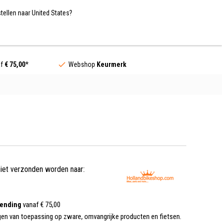
Nederland / EUR
NL
tellen naar United States?
Contact
af
€ 75,00
*
Webshop
Keurmerk
niet verzonden worden naar:
zending
vanaf € 75,00
gen van toepassing op zware, omvangrijke producten en fietsen.