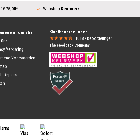
 Dames
Moederfiets
Dames
af
€ 75,00
*
Webshop
Keurmerk
Transportfiets
k Dames
Dames Transportfiets
ames
Heren Transportfiets
rschoenen Dames
Transportfiets Jongens
Klantbeoordelingen
ing Heren
Transportfiets Meisjes
emene informatie
Heren
10187
beoordelingen
 Ons
Vouwfiets
 Heren
The Feedback Company
Vouwfiets
eren
acy Verklaring
Vouwfietsen E-Bike
nen Heren
emene Voorwaarden
heren
Kinderfiets Kopen
nen heren
emap
Meisjesfiets
Jongensfiets
ding Heren
h-Repairs
Heren
ken
Peuter Fiets
k Heren
Driewieler
Heren
Kinderstep
ren
Loopfiets
nen Heren
Speciale Fietsen
etskleding
BMX Fietsen
tskleding
Eenwieler
etshandschoenen
Aanhangfietsen
tshelm
Elektrische Steps
tsschoenen
Fiets Kopen