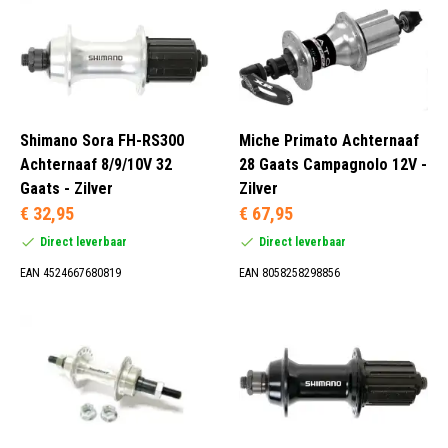
12 mm Steekas (47)
15 mm Steekas (2)
Onbekend (2)
Quick Release (64)
Shimano Sora FH-RS300
Miche Primato Achternaaf
Achternaaf 8/9/10V 32
28 Gaats Campagnolo 12V -
Gaats - Zilver
Zilver
€ 32,95
€ 67,95
Voor (1)
Direct leverbaar
Direct leverbaar
EAN 4524667680819
EAN 8058258298856
Freewheel (1)
N.V.T. (16)
Onbekend (3)
Schijfrem (2)