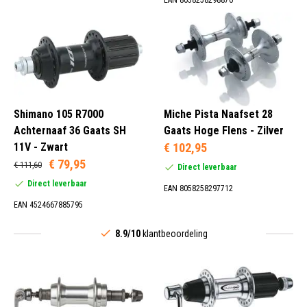
1,37" x 24 TPI (1)
Campagnolo Standaard (11)
Fixed 35 x 24 TPI (15)
Freewheel (10)
Shimano 105 R7000
Miche Pista Naafset 28
Achternaaf 36 Gaats SH
Gaats Hoge Flens - Zilver
11V - Zwart
€ 102,95
€ 79,95
€ 111,60
Direct leverbaar
Direct leverbaar
EAN 8058258297712
EAN 4524667885795
8.9/10
klantbeoordeling