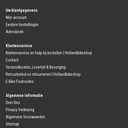
Pedalen
Fiets Binnenband
Pedalen
Velglint
Uw klantgegevens
Platform Pedalen
Fietsbanden Reparatie
Click Pedalen
Mijn account
Bagagedrager
Eerdere bestellingen
Remmen (Sport)
Jasbeschermers
Fiets remgreep
Bagagedrager
Adresboek
Remblokjes
Snelbinders
Fietsremmen
Klantenservice
Fietszadel
Remkabel
Fietszadel
Klantenservice en hulp bij bestellen | Hollandbikeshop
Remmen (Stads)
Zadelpen
Contact
Remhendel
Zadelpen Bevestiging
Remplaat
Zadeldekje
Verzendkosten, Levertijd & Bezorging
Remkabel
Retourbeleid en retourneren | Hollandbikeshop
Voorvork
Fietsverlichting
Voorvork Vast
E-Bike Foutcodes
Koplamp
Voorvork Verend
Achterlicht
Balhoofd
Fiets Verlichting Set
Algemene informatie
Spatborden
Dynamo
Over Ons
Spatbord
Merk Fietsonderdelen
Spatbordstang
Privacy Verklaring
Fietsonderdelen Stadsfiets
Fiets Spatbord Onderdelen
Algemene Voorwaarden
Fietsonderdelen Racefiets
Kettingkast
Fietsonderdelen MTB
Sitemap
Kettingkast Gesloten
BMX Onderdelen