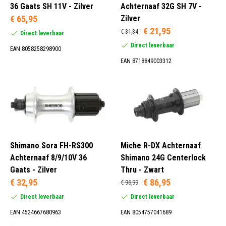
36 Gaats SH 11V - Zilver
Achternaaf 32G SH 7V -
€ 65,95
Zilver
36 Spaken (32)
€ 21,95
32 Spaken (33)
€ 31,34
Direct leverbaar
28 Spaken (26)
Direct leverbaar
EAN 8058258298900
24 Spaken (40)
EAN 8718849003312
Naaf (1)
Shimano Sora FH-RS300
Miche R-DX Achternaaf
Achternaaf 8/9/10V 36
Shimano 24G Centerlock
1V (16)
Gaats - Zilver
Thru - Zwart
6V (4)
€ 32,95
€ 86,95
7V (9)
€ 96,99
8V (11)
Direct leverbaar
Direct leverbaar
EAN 4524667680963
EAN 8054757041689