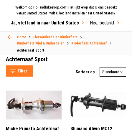
Welkom op Hollandbikeshop.com! Het lijkt erop dat U ons bezoekt
MENU
vanuit United States. Wilt U het land instellen naar United States?
Ja, stel land in naar United States
Nee, bedankt
Select Language
▼
Home
Fietsonderdelen Kinderfiets
Achternaaf Sport
Kinderfiets Wiel & Onderdelen
Kinderfiets Achternaaf
Achternaaf Sport
Achternaaf Sport
Filter
Sorteer op
Miche (47)
DT Swiss (47)
Shimano (22)
Hollandbikeshop (17)
Miche Primato Achternaaf
Shimano Alivio MC12