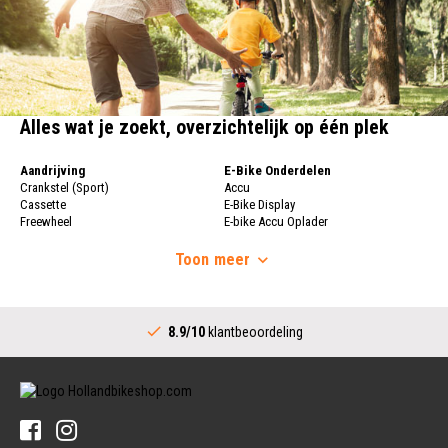
Alles wat je zoekt, overzichtelijk op één plek
Aandrijving
E-Bike Onderdelen
Crankstel (Sport)
Accu
Cassette
E-Bike Display
Freewheel
E-bike Accu Oplader
Fietsketting
Fietswielen
Derailleur
Toon
meer
Fietswielen
Versnellingshendel (Sport)
Velgen
Trapas Compleet
Fietsspaken
Aandrijving (Stads)
Achternaaf
8.9/10
klantbeoordeling
Crankstel (Stads)
Stuur
Versnellingshendel (Stads)
Stuurpen
Trapas (Stads)
Sturen
Tandwiel interne Naaf
Stuur Handvatten
Banden
Fietsbellen
Buitenbanden