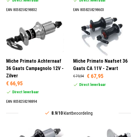
Direct leverbaar
Direct leverbaar
EAN 8058258298832
EAN 8058258298603
Miche Primato Achternaaf
Miche Primato Naafset 36
36 Gaats Campagnolo 12V -
Gaats CA 11V - Zwart
Zilver
€ 67,95
€ 79,94
€ 66,95
Direct leverbaar
Direct leverbaar
EAN 8058258298894
8.9/10
klantbeoordeling