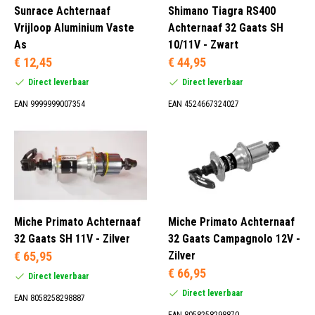
Sunrace Achternaaf
Shimano Tiagra RS400
Vrijloop Aluminium Vaste
Achternaaf 32 Gaats SH
100 mm (24)
As
10/11V - Zwart
120 mm (16)
€ 12,45
€ 44,95
130 mm (38)
Direct leverbaar
Direct leverbaar
135 mm (13)
EAN 9999999007354
EAN 4524667324027
Chroom (2)
Geel (1)
Rood (1)
Zilver (38)
Miche Primato Achternaaf
Miche Primato Achternaaf
32 Gaats SH 11V - Zilver
32 Gaats Campagnolo 12V -
€ 65,95
Zilver
€ 66,95
Direct leverbaar
Direct leverbaar
Nee (16)
EAN 8058258298887
EAN 8058258298870