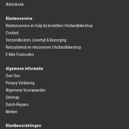
Fiets remgreep
Bagagedrager
Adresboek
Remblokjes
Snelbinders
Fietsremmen
Klantenservice
Fietszadel
Remkabel
Fietszadel
Klantenservice en hulp bij bestellen | Hollandbikeshop
Remmen (Stads)
Zadelpen
Contact
Remhendel
Zadelpen Bevestiging
Remplaat
Zadeldekje
Verzendkosten, Levertijd & Bezorging
Remkabel
Retourbeleid en retourneren | Hollandbikeshop
Voorvork
Fietsverlichting
Voorvork Vast
E-Bike Foutcodes
Koplamp
Voorvork Verend
Achterlicht
Balhoofd
Fiets Verlichting Set
Algemene informatie
Spatborden
Dynamo
Over Ons
Spatbord
Merk Fietsonderdelen
Spatbordstang
Privacy Verklaring
Fietsonderdelen Stadsfiets
Fiets Spatbord Onderdelen
Algemene Voorwaarden
Fietsonderdelen Racefiets
Kettingkast
Fietsonderdelen MTB
Sitemap
Kettingkast Gesloten
BMX Onderdelen
Dutch-Repairs
Kettingkast Open
Gazelle Fietsonderdelen
Campagnolo
Merken
Sram
Fietsstoeltjes
Fietscomputer
Klantbeoordelingen