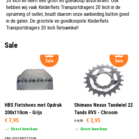
20 Inch en heeft een groot en goedkoop assortiment. Ook
hebben wij vaak Kinderfiets Transportdragers 20 Inch in de
opruiming of outlet, houdt daarom onze aanbieding button goed
in de gaten. De grootste en goedkoopste Kinderfiets
Transportdragers 20 Inch fietswinkel!
Sale
Sale
Sale
HBS Fietshoes met Opdruk
Shimano Nexus Tandwiel 22
200x110cm - Grijs
Tands RVS - Chroom
€ 7,95
€ 3,95
€ 6,95
Direct leverbaar
Direct leverbaar
EAN 4015493711568