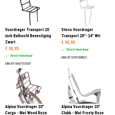
Alpina, Cortina, Steco, Basil, Willex, HBS en Atran.
Voor (11)
24 Inch (2)
Voordrager Transport 20
Steco Voordrager
22 Inch (1)
inch Balhoofd Bevestiging
Transport 20"- 24" Wit
20 Inch (11)
Zwart
€ 35,95
€ 30,95
Direct leverbaar
Direct leverbaar
EAN 8713397008321
Blauw (3)
EAN 8716637013567
Groen (1)
Roze (1)
Turquoise (1)
Alpina Voordrager 20"
Alpina Voordrager 20"
Nee (11)
Cargo - Mat Wood Roze
Clubb - Mat Frosty Roze