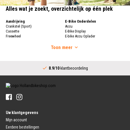
Alles wat je zoekt, overzichtelijk op één plek
Aandrijving
E-Bike Onderdelen
Crankstel (Sport)
Accu
Cassette
E-Bike Display
Freewheel
E-bike Accu Oplader
Fietsketting
Fietswielen
Derailleur
Toon
meer
Fietswielen
Versnellingshendel (Sport)
Velgen
Trapas Compleet
Fietsspaken
Aandrijving (Stads)
Achternaaf
8.9/10
klantbeoordeling
Crankstel (Stads)
Stuur
Versnellingshendel (Stads)
Stuurpen
Trapas (Stads)
Sturen
Tandwiel interne Naaf
Stuur Handvatten
Banden
Fietsbellen
Buitenbanden
Pedalen
Fiets Binnenband
Pedalen
Velglint
Uw klantgegevens
Platform Pedalen
Fietsbanden Reparatie
Click Pedalen
Mijn account
Bagagedrager
Eerdere bestellingen
Remmen (Sport)
Jasbeschermers