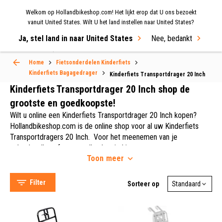
Welkom op Hollandbikeshop.com! Het lijkt erop dat U ons bezoekt
MENU
vanuit United States. Wilt U het land instellen naar United States?
Ja, stel land in naar United States
Nee, bedankt
Select Language
▼
Home
Fietsonderdelen Kinderfiets
Kinderfiets Bagagedrager
Kinderfiets Transportdrager 20 Inch
Kinderfiets Transportdrager 20 Inch shop de
grootste en goedkoopste!
Wilt u online een Kinderfiets Transportdrager 20 Inch kopen?
Hollandbikeshop.com is de online shop voor al uw Kinderfiets
Transportdragers 20 Inch. Voor het meenemen van je
schoolspullen of sportspullen kun je kiezen voor een van onze
Toon
meer
transportdragers. In ons assortiment hebben wij veel
Alpina Bikes (9)
transportdragers waarmee je spullen makkelijk voorop op de
Steco (2)
fiets mee kunt nemen. Daarnaast hebben onze transportdragers
Filter
Sorteer op
Hollandbikeshop (2)
diverse fraaie kleuren waarmee je jouw fiets een persoonlijk
tintje kunt geven. Op Hollandbikeshop.com vindt u een groot
aanbod Kinderfiets Transportdragers 20 Inch van merken als