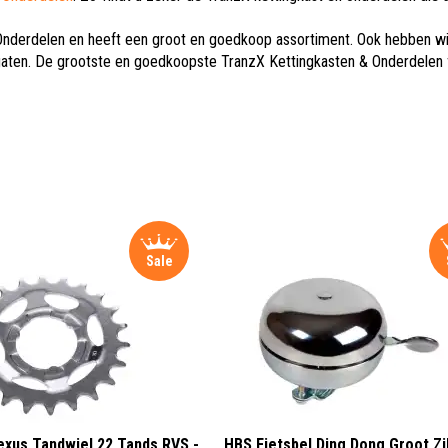
Onderdelen en heeft een groot en goedkoop assortiment. Ook hebben wi
gaten. De grootste en goedkoopste TranzX Kettingkasten & Onderdelen f
Sale
xus Tandwiel 22 Tands RVS -
HBS Fietsbel Ding Dong Groot Zi