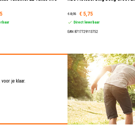
95
€ 5,75
€ 8,95
erbaar
Direct leverbaar
EAN 8717729113752
voor je klaar.