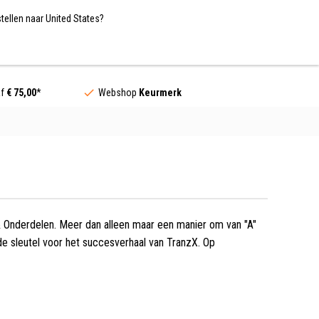
Nederland / EUR
NL
tellen naar United States?
Contact
af
€ 75,00
*
Webshop
Keurmerk
& Onderdelen. Meer dan alleen maar een manier om van "A"
 de sleutel voor het succesverhaal van TranzX. Op