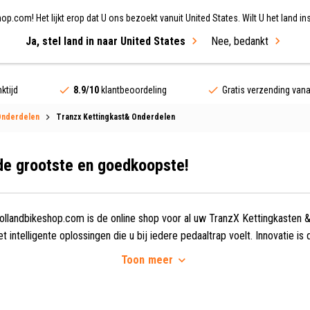
.com! Het lijkt erop dat U ons bezoekt vanuit United States. Wilt U het land ins
Ja, stel land in naar United States
Nee, bedankt
ing
Fietsen
Merken
Sale
ktijd
8.9/10
klantbeoordeling
Gratis verzending van
Onderdelen
Tranzx Kettingkast& Onderdelen
de grootste en goedkoopste!
ollandbikeshop.com is de online shop voor al uw TranzX Kettingkasten 
 intelligente oplossingen die u bij iedere pedaaltrap voelt. Innovatie is
Kettingkasten & Onderdelen.
Toon
meer