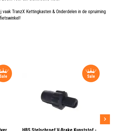
j vaak TranzX Kettingkasten & Onderdelen in de opruiming
ietswinkel!
Sale
Sale
lver
HBS Stelschroef V-Brake Kunststof -
Sram MRX G