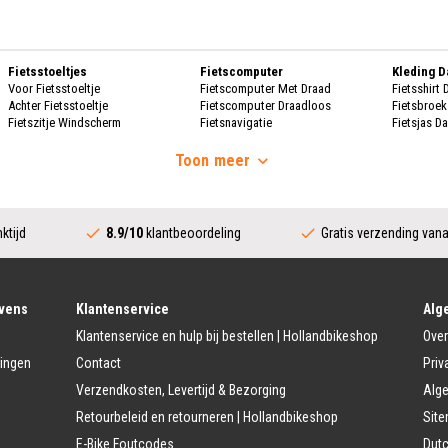
Fietsstoeltjes
Fietscomputer
Kleding 
Voor Fietsstoeltje
Fietscomputer Met Draad
Fietsshirt
Achter Fietsstoeltje
Fietscomputer Draadloos
Fietsbroe
Fietszitje Windscherm
Fietsnavigatie
Fietsjas D
Handscho
Fietsmanden
Voeding
Fietsscho
Toon
meer
Fietsmand
Bidons
Fietskrat
Bidonhouders
Dames Re
Fietsmand Hond
Sport Voeding
Regenpak
Regenjas 
ktijd
8.9/10
klantbeoordeling
Gratis verzending van
Fietssloten
Bescherming
Regenbroe
Ringslot
Fietshoes
Poncho D
Kettingslot
Fietskoffer
Regen Ove
Vouwslot
Fietsframe Bescherming
Beugelslot
Fietskled
vens
Klantenservice
Alg
Accessoires
Kabelslot
Fietsshirt 
Klantenservice en hulp bij bestellen | Hollandbikeshop
Over
Fietstrainers
Fietsbroek
Fietstas
Fietsspiegel
Fietsjas H
lingen
Contact
Priv
Dubbele Fietstassen
Telefoon Fietshouder
Handschoe
Verzendkosten, Levertijd & Bezorging
Alg
Enkele Fietstassen
Handwarmer/Handmof
Fietshelm 
Zadeltas
Fietsschoe
Retourbeleid en retourneren | Hollandbikeshop
Sit
Kinder Accessoires
Stuur Fietstassen
Veiligheidsvlag kinderfiets
Regenkle
E-Bike Foutcodes
Dutc