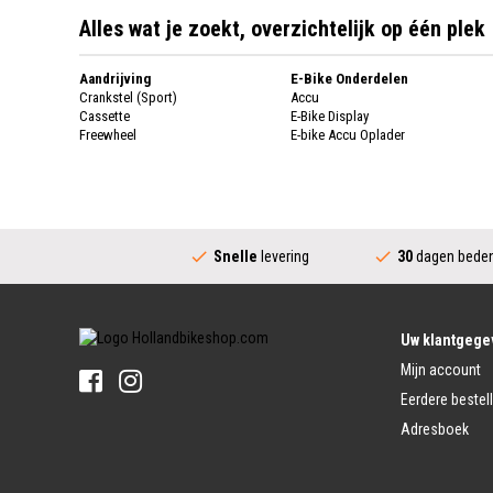
Alles wat je zoekt, overzichtelijk op één plek
Aandrijving
E-Bike Onderdelen
Crankstel (Sport)
Accu
Cassette
E-Bike Display
Freewheel
E-bike Accu Oplader
Fietsketting
Fietswielen
Derailleur
Fietswielen
Versnellingshendel (Sport)
Velgen
Trapas Compleet
Fietsspaken
Aandrijving (Stads)
Achternaaf
Snelle
levering
30
dagen beden
Crankstel (Stads)
Stuur
Versnellingshendel (Stads)
Stuurpen
Trapas (Stads)
Sturen
Tandwiel interne Naaf
Stuur Handvatten
Uw klantgege
Banden
Fietsbellen
Mijn account
Buitenbanden
Pedalen
Fiets Binnenband
Eerdere bestel
Pedalen
Velglint
Adresboek
Platform Pedalen
Fietsbanden Reparatie
Click Pedalen
Bagagedrager
Remmen (Sport)
Jasbeschermers