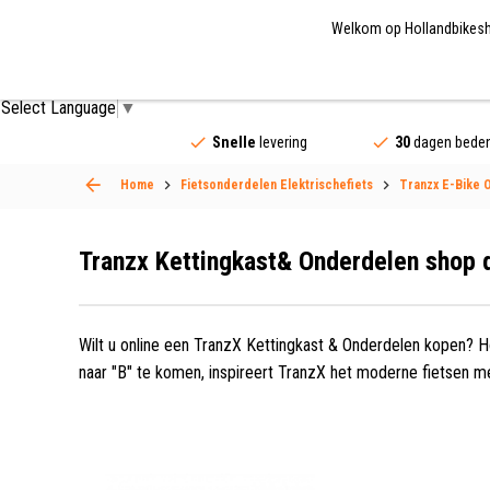
Welkom op Hollandbikeshop
Fietsonderdelen
Fietsaccessoires
Fietskled
Select Language
▼
Snelle
levering
30
dagen beden
Home
Fietsonderdelen Elektrischefiets
Tranzx E-Bike 
Tranzx Kettingkast& Onderdelen shop 
Wilt u online een TranzX Kettingkast & Onderdelen kopen? H
naar "B" te komen, inspireert TranzX het moderne fietsen met
Hollandbikeshop.com vindt u een breed assortiment TranzX 