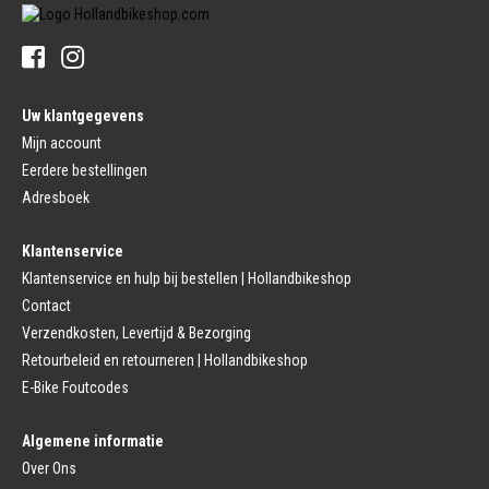
Sturen
Tandwiel interne Naaf
Stuur Handvatten
Banden
Fietsbellen
Buitenbanden
Pedalen
Fiets Binnenband
Pedalen
Velglint
Uw klantgegevens
Platform Pedalen
Fietsbanden Reparatie
Click Pedalen
Mijn account
Bagagedrager
Eerdere bestellingen
Remmen (Sport)
Jasbeschermers
Fiets remgreep
Bagagedrager
Adresboek
Remblokjes
Snelbinders
Fietsremmen
Klantenservice
Fietszadel
Remkabel
Fietszadel
Klantenservice en hulp bij bestellen | Hollandbikeshop
Remmen (Stads)
Zadelpen
Contact
Remhendel
Zadelpen Bevestiging
Remplaat
Zadeldekje
Verzendkosten, Levertijd & Bezorging
Remkabel
Retourbeleid en retourneren | Hollandbikeshop
Voorvork
Fietsverlichting
Voorvork Vast
E-Bike Foutcodes
Koplamp
Voorvork Verend
Achterlicht
Balhoofd
Fiets Verlichting Set
Algemene informatie
Spatborden
Dynamo
Over Ons
Spatbord
Merk Fietsonderdelen