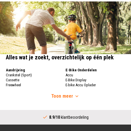
Alles wat je zoekt, overzichtelijk op één plek
Aandrijving
E-Bike Onderdelen
Crankstel (Sport)
Accu
Cassette
E-Bike Display
Freewheel
E-bike Accu Oplader
Fietsketting
Fietswielen
Derailleur
Toon
meer
Fietswielen
Versnellingshendel (Sport)
Velgen
Trapas Compleet
Fietsspaken
Aandrijving (Stads)
Achternaaf
8.9/10
klantbeoordeling
Crankstel (Stads)
Stuur
Versnellingshendel (Stads)
Stuurpen
Trapas (Stads)