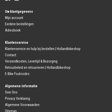
Buitenbanden
Pedalen
Fiets Binnenband
Pedalen
Velglint
Uw klantgegevens
Platform Pedalen
Fietsbanden Reparatie
Click Pedalen
Mijn account
Bagagedrager
Eerdere bestellingen
Remmen (Sport)
Jasbeschermers
Fiets remgreep
Bagagedrager
Adresboek
Remblokjes
Snelbinders
Fietsremmen
Klantenservice
Fietszadel
Remkabel
Fietszadel
Klantenservice en hulp bij bestellen | Hollandbikeshop
Remmen (Stads)
Zadelpen
Contact
Remhendel
Zadelpen Bevestiging
Remplaat
Zadeldekje
Verzendkosten, Levertijd & Bezorging
Remkabel
Retourbeleid en retourneren | Hollandbikeshop
Voorvork
Fietsverlichting
Voorvork Vast
E-Bike Foutcodes
Koplamp
Voorvork Verend
Achterlicht
Balhoofd
Fiets Verlichting Set
Algemene informatie
Spatborden
Dynamo
Over Ons
Spatbord
Merk Fietsonderdelen
Spatbordstang
Privacy Verklaring
Fietsonderdelen Stadsfiets
Fiets Spatbord Onderdelen
Algemene Voorwaarden
Fietsonderdelen Racefiets
Kettingkast
Fietsonderdelen MTB
Sitemap