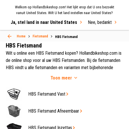
Welkom op Hollandbikeshop.com! Het lijkt erop dat U ons bezoekt
MENU
vanuit United States. Wilt U het land instellen naar United States?
Ja, stel land in naar United States
Nee, bedankt
Select Language
▼
Home
Fietsmand
HBS Fietsmand
HBS Fietsmand
Wilt u online een HBS Fietsmand kopen? Hollandbikeshop.com is
de online shop voor al uw HBS Fietsmanden. Bij de fietsmanden
HBS vindt u alle fietsmanden en varianten met bijbehorende
fietsonderdelen. Alles van bevestigingsbeugels tot zelfs
Toon
meer
wandelharnasjes voor uw hondje! Op Hollandbikeshop.com vindt
u een groot aanbod Fietsmanden van merken zoals
Rixen & Kaul
,
HBS Fietsmand Vast
Wicked, Lohr, Kerri, Willex, Brave, Contec, Widek, Bike Fashion,
Aumüller,
Basil
, en
NewLooxs
.
HBS Fietsmand Afneembaar
HBS Fietsmand Inzettas