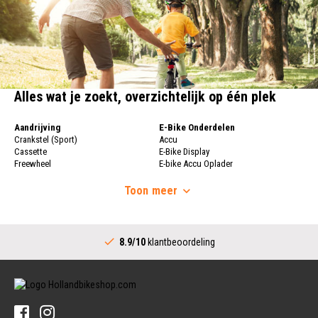
Alles wat je zoekt, overzichtelijk op één plek
Aandrijving
E-Bike Onderdelen
Crankstel (Sport)
Accu
Cassette
E-Bike Display
Freewheel
E-bike Accu Oplader
Fietsketting
Fietswielen
Derailleur
Toon
meer
Fietswielen
Versnellingshendel (Sport)
Velgen
Trapas Compleet
Fietsspaken
Aandrijving (Stads)
Achternaaf
8.9/10
klantbeoordeling
Crankstel (Stads)
Stuur
Versnellingshendel (Stads)
Stuurpen
Trapas (Stads)
Sturen
Tandwiel interne Naaf
Stuur Handvatten
Banden
Fietsbellen