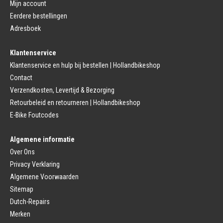
Click Pedalen
Mijn account
Bagagedrager
Eerdere bestellingen
Remmen (Sport)
Jasbeschermers
Fiets remgreep
Bagagedrager
Adresboek
Remblokjes
Snelbinders
Fietsremmen
Klantenservice
Fietszadel
Remkabel
Fietszadel
Klantenservice en hulp bij bestellen | Hollandbikeshop
Remmen (Stads)
Zadelpen
Contact
Remhendel
Zadelpen Bevestiging
Remplaat
Zadeldekje
Verzendkosten, Levertijd & Bezorging
Remkabel
Retourbeleid en retourneren | Hollandbikeshop
Voorvork
Fietsverlichting
Voorvork Vast
E-Bike Foutcodes
Koplamp
Voorvork Verend
Achterlicht
Balhoofd
Fiets Verlichting Set
Algemene informatie
Spatborden
Dynamo
Over Ons
Spatbord
Merk Fietsonderdelen
Spatbordstang
Privacy Verklaring
Fietsonderdelen Stadsfiets
Fiets Spatbord Onderdelen
Algemene Voorwaarden
Fietsonderdelen Racefiets
Kettingkast
Fietsonderdelen MTB
Sitemap
Kettingkast Gesloten
BMX Onderdelen
Dutch-Repairs
Kettingkast Open
Gazelle Fietsonderdelen
Campagnolo
Merken
Sram