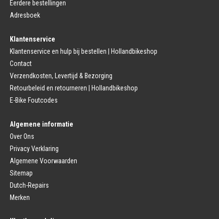
Eerdere bestellingen
Remmen (Sport)
Jasbeschermers
Fiets remgreep
Bagagedrager
Adresboek
Remblokjes
Snelbinders
Fietsremmen
Klantenservice
Fietszadel
Remkabel
Fietszadel
Klantenservice en hulp bij bestellen | Hollandbikeshop
Remmen (Stads)
Zadelpen
Contact
Remhendel
Zadelpen Bevestiging
Remplaat
Zadeldekje
Verzendkosten, Levertijd & Bezorging
Remkabel
Retourbeleid en retourneren | Hollandbikeshop
Voorvork
Fietsverlichting
Voorvork Vast
E-Bike Foutcodes
Koplamp
Voorvork Verend
Achterlicht
Balhoofd
Fiets Verlichting Set
Algemene informatie
Spatborden
Dynamo
Over Ons
Spatbord
Merk Fietsonderdelen
Spatbordstang
Privacy Verklaring
Fietsonderdelen Stadsfiets
Fiets Spatbord Onderdelen
Algemene Voorwaarden
Fietsonderdelen Racefiets
Kettingkast
Fietsonderdelen MTB
Sitemap
Kettingkast Gesloten
BMX Onderdelen
Dutch-Repairs
Kettingkast Open
Gazelle Fietsonderdelen
Campagnolo
Merken
Sram