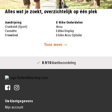
Alles wat je zoekt, overzichtelijk op één plek
Aandrijving
E-Bike Onderdelen
Crankstel (Sport)
Accu
Cassette
E-Bike Display
Freewheel
E-bike Accu Oplader
Fietsketting
Fietswielen
Derailleur
Toon
meer
Fietswielen
Versnellingshendel (Sport)
Velgen
Trapas Compleet
Fietsspaken
Aandrijving (Stads)
Achternaaf
8.9/10
klantbeoordeling
Crankstel (Stads)
Stuur
Versnellingshendel (Stads)
Stuurpen
Trapas (Stads)
Sturen
Tandwiel interne Naaf
Stuur Handvatten
Banden
Fietsbellen
Buitenbanden
Pedalen
Fiets Binnenband
Pedalen
Velglint
Uw klantgegevens
Platform Pedalen
Fietsbanden Reparatie
Click Pedalen
Mijn account
Bagagedrager