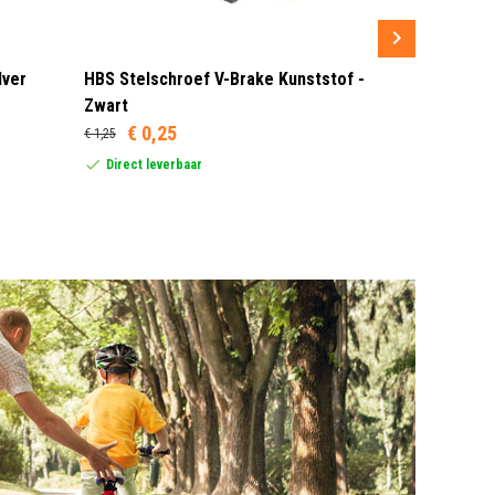
lver
HBS Stelschroef V-Brake Kunststof -
Sram MRX G
Zwart
Rood/Zwar
€ 0,25
€ 1,25
Dit product
United Stat
Direct leverbaar