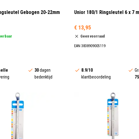
ingsleutel Gebogen 20-22mm
Unior 180/1 Ringsleutel 6 x 7 m
€ 13,95
everbaar
Geen voorraad
EAN 3838909005119
elle
30
dagen
8.9/10
Gr
vering
bedenktijd
klantbeoordeling
75