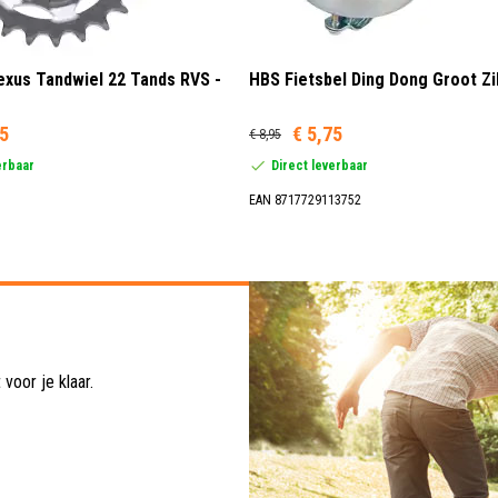
xus Tandwiel 22 Tands RVS -
HBS Fietsbel Ding Dong Groot Zi
95
€ 5,75
€ 8,95
erbaar
Direct leverbaar
EAN 8717729113752
voor je klaar.