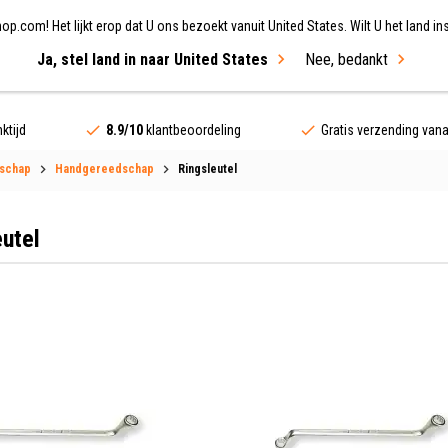
.com! Het lijkt erop dat U ons bezoekt vanuit United States. Wilt U het land ins
Ja, stel land in naar United States
Nee, bedankt
ing
Fietsen
Merken
Sale
ktijd
8.9/10
klantbeoordeling
Gratis verzending van
dschap
Handgereedschap
Ringsleutel
eutel