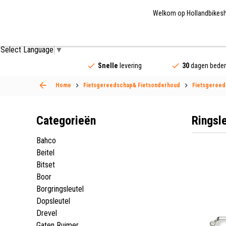
Welkom op Hollandbikeshop
Fietsonderdelen
Fietsaccessoires
Fietskled
Select Language
▼
Snelle
levering
30
dagen beden
Home
Fietsgereedschap& Fietsonderhoud
Fietsgeree
Categorieën
Ringsl
Bahco
Beitel
Bitset
Boor
Borgringsleutel
Dopsleutel
Drevel
Gaten Ruimer