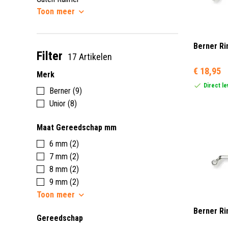
Toon
meer
Berner Ri
Filter
17 Artikelen
€ 18,95
Merk
Direct l
Berner (9)
Unior (8)
Maat Gereedschap mm
6 mm (2)
7 mm (2)
8 mm (2)
9 mm (2)
Toon
meer
Berner Ri
Gereedschap