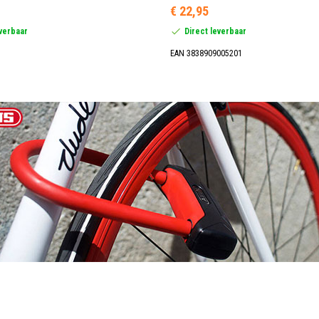
€ 22,95
everbaar
Direct leverbaar
EAN 3838909005201