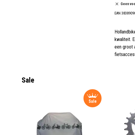
Geen vo
EAN 3838909
Hollandbik
kwaliteit.
een groot 
fietsaccess
Sale
Sale
Sale