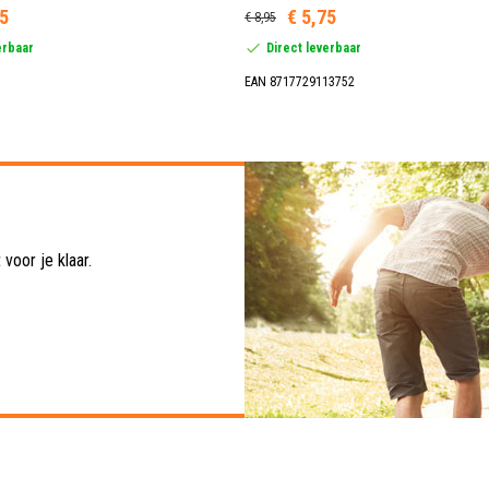
95
€ 5,75
€ 8,95
erbaar
Direct leverbaar
EAN 8717729113752
voor je klaar.