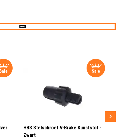
Sale
Sale
lver
HBS Stelschroef V-Brake Kunststof -
Sram MRX G
Zwart
Rood/Zwar