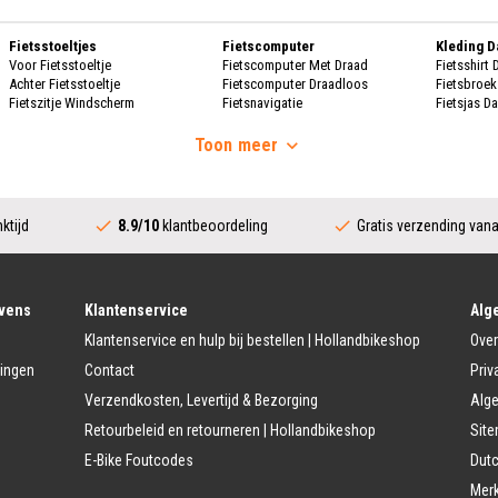
Fietsstoeltjes
Fietscomputer
Kleding 
Voor Fietsstoeltje
Fietscomputer Met Draad
Fietsshirt
Achter Fietsstoeltje
Fietscomputer Draadloos
Fietsbroe
Fietszitje Windscherm
Fietsnavigatie
Fietsjas D
Handscho
Fietsmanden
Voeding
Fietsscho
Toon
meer
Fietsmand
Bidons
Fietskrat
Bidonhouders
Dames Re
Fietsmand Hond
Sport Voeding
Regenpak
Regenjas 
ktijd
8.9/10
klantbeoordeling
Gratis verzending van
Fietssloten
Bescherming
Regenbroe
Ringslot
Fietshoes
Poncho D
Kettingslot
Fietskoffer
Regen Ove
Vouwslot
Fietsframe Bescherming
Beugelslot
Fietskled
vens
Klantenservice
Alg
Accessoires
Kabelslot
Fietsshirt 
Klantenservice en hulp bij bestellen | Hollandbikeshop
Over
Fietstrainers
Fietsbroek
Fietstas
Fietsspiegel
Fietsjas H
lingen
Contact
Priv
Dubbele Fietstassen
Telefoon Fietshouder
Handschoe
Verzendkosten, Levertijd & Bezorging
Alg
Enkele Fietstassen
Handwarmer/Handmof
Fietshelm 
Zadeltas
Fietsschoe
Retourbeleid en retourneren | Hollandbikeshop
Sit
Kinder Accessoires
Stuur Fietstassen
Veiligheidsvlag kinderfiets
Regenkle
E-Bike Foutcodes
Dutc
Fietsendrager
Zijwielen Kinderfiets
Regenpak 
Mer
Fietsendragers
Duwstang Kinderfiets
Regenbroe