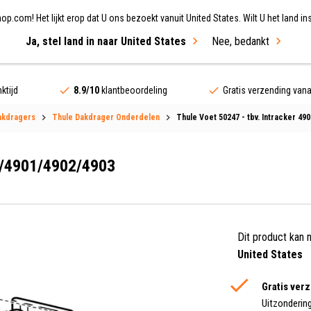
.com! Het lijkt erop dat U ons bezoekt vanuit United States. Wilt U het land ins
Ja, stel land in naar United States
Nee, bedankt
ing
Fietsen
Merken
Sale
ktijd
8.9/10
klantbeoordeling
Gratis verzending van
akdragers
Thule Dakdrager Onderdelen
Thule Voet 50247 - tbv. Intracker 49
00/4901/4902/4903
Dit product kan 
United States
Gratis ver
Uitzonderin