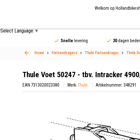
Welkom op Hollandbikeshop
Fietsonderdelen
Fietsaccessoires
Fietskled
Select Language
▼
Snelle
levering
30
dagen beden
Home
Fietsendragers
Thule Fietsendrager
Thule D
Thule Voet 50247 - tbv. Intracker 49
EAN 7313020023380
Merk:
Thule
Artikelnummer: 348291