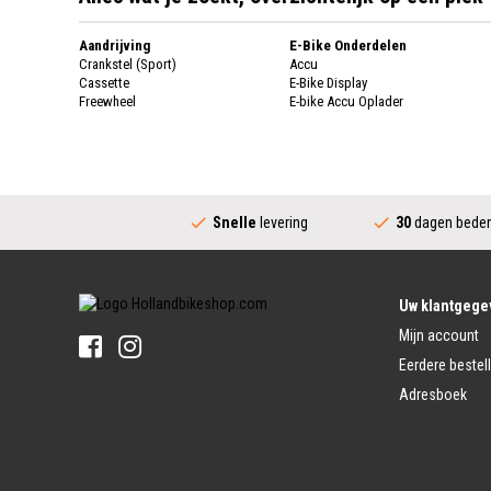
Aandrijving
E-Bike Onderdelen
Crankstel (Sport)
Accu
Cassette
E-Bike Display
Freewheel
E-bike Accu Oplader
Fietsketting
Fietswielen
Derailleur
Fietswielen
Versnellingshendel (Sport)
Velgen
Trapas Compleet
Fietsspaken
Aandrijving (Stads)
Achternaaf
Snelle
levering
30
dagen beden
Crankstel (Stads)
Stuur
Versnellingshendel (Stads)
Stuurpen
Trapas (Stads)
Sturen
Tandwiel interne Naaf
Stuur Handvatten
Uw klantgege
Banden
Fietsbellen
Mijn account
Buitenbanden
Pedalen
Fiets Binnenband
Eerdere bestel
Pedalen
Velglint
Adresboek
Platform Pedalen
Fietsbanden Reparatie
Click Pedalen
Bagagedrager
Remmen (Sport)
Jasbeschermers
Fiets remgreep
Bagagedrager
Remblokjes
Snelbinders