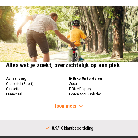
Alles wat je zoekt, overzichtelijk op één plek
Aandrijving
E-Bike Onderdelen
Crankstel (Sport)
Accu
Cassette
E-Bike Display
Freewheel
E-bike Accu Oplader
Fietsketting
Fietswielen
Derailleur
Toon
meer
Fietswielen
Versnellingshendel (Sport)
Velgen
Trapas Compleet
Fietsspaken
Aandrijving (Stads)
Achternaaf
8.9/10
klantbeoordeling
Crankstel (Stads)
Stuur
Versnellingshendel (Stads)