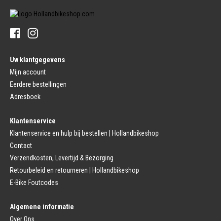
Stuurpen
Trapas (Stads)
Sturen
Tandwiel interne Naaf
Stuur Handvatten
Banden
Fietsbellen
Buitenbanden
Pedalen
Fiets Binnenband
Pedalen
Velglint
Uw klantgegevens
Platform Pedalen
Fietsbanden Reparatie
Click Pedalen
Mijn account
Bagagedrager
Eerdere bestellingen
Remmen (Sport)
Jasbeschermers
Fiets remgreep
Bagagedrager
Adresboek
Remblokjes
Snelbinders
Fietsremmen
Klantenservice
Fietszadel
Remkabel
Fietszadel
Klantenservice en hulp bij bestellen | Hollandbikeshop
Remmen (Stads)
Zadelpen
Contact
Remhendel
Zadelpen Bevestiging
Remplaat
Zadeldekje
Verzendkosten, Levertijd & Bezorging
Remkabel
Retourbeleid en retourneren | Hollandbikeshop
Voorvork
Fietsverlichting
Voorvork Vast
E-Bike Foutcodes
Koplamp
Voorvork Verend
Achterlicht
Balhoofd
Fiets Verlichting Set
Algemene informatie
Spatborden
Dynamo
Over Ons
Spatbord