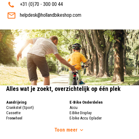
+31 (0)70 - 300 00 44
helpdesk@hollandbikeshop.com
Alles wat je zoekt, overzichtelijk op één plek
Aandrijving
E-Bike Onderdelen
Crankstel (Sport)
Accu
Cassette
E-Bike Display
Freewheel
E-bike Accu Oplader
Fietsketting
Fietswielen
Derailleur
Toon
meer
Fietswielen
Versnellingshendel (Sport)
Velgen