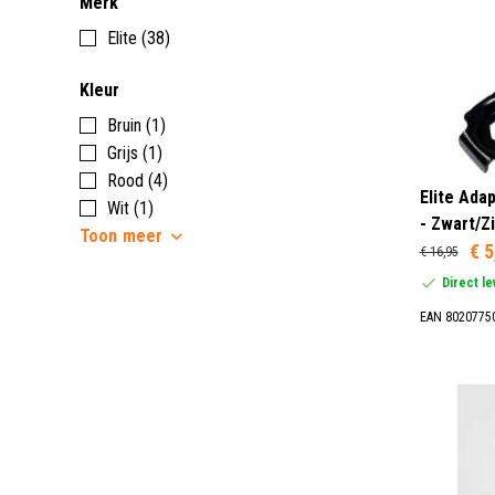
Merk
Elite (38)
Kleur
Bruin (1)
Grijs (1)
Rood (4)
Elite Adap
Wit (1)
- Zwart/Zi
Toon
meer
€ 5
€ 16,95
Direct l
EAN 8020775