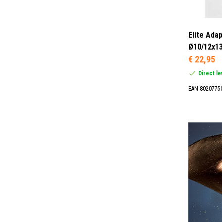
Elite Ada
Ø10/12x13
€ 22,95
Direct l
EAN 8020775