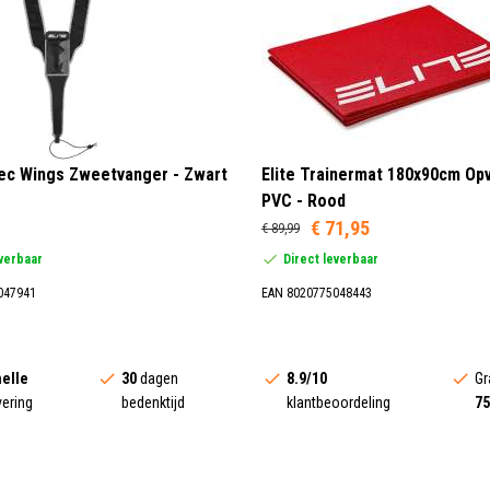
tec Wings Zweetvanger - Zwart
Elite Trainermat 180x90cm O
PVC - Rood
€ 71,95
€ 89,99
everbaar
Direct leverbaar
047941
EAN 8020775048443
elle
30
dagen
8.9/10
Gr
vering
bedenktijd
klantbeoordeling
75