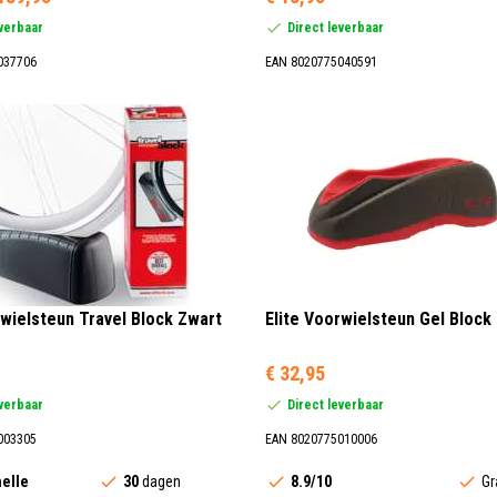
everbaar
Direct leverbaar
037706
EAN 8020775040591
rwielsteun Travel Block Zwart
Elite Voorwielsteun Gel Block
€ 32,95
everbaar
Direct leverbaar
003305
EAN 8020775010006
elle
30
dagen
8.9/10
Gr