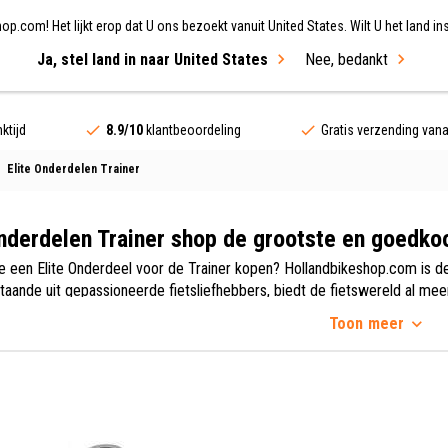
.com! Het lijkt erop dat U ons bezoekt vanuit United States. Wilt U het land ins
Ja, stel land in naar United States
Nee, bedankt
ing
Fietsen
Merken
Sale
ktijd
8.9/10
klantbeoordeling
Gratis verzending van
Elite Onderdelen Trainer
Onderdelen Trainer shop de grootste en goedko
ne een Elite Onderdeel voor de Trainer kopen? Hollandbikeshop.com is de 
staande uit gepassioneerde fietsliefhebbers, biedt de fietswereld al me
tige behoeften van fietsers haarfijn aan dankzij advies en feedback va
Toon
meer
aan diverse omstandigheden blootstellen. Op Hollandbikeshop.com vindt u