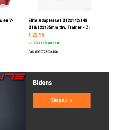
ic en V-
Elite Adapterset Ø12x142/148
Ø10/12x135mm tbv. Trainer - Zi
€ 22,95
Direct leverbaar
EAN 8020775034156
Bidons
Shop nu