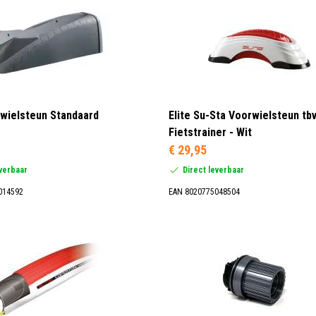
rwielsteun Standaard
Elite Su-Sta Voorwielsteun tbv
Fietstrainer - Wit
€ 29,95
everbaar
Direct leverbaar
014592
EAN 8020775048504