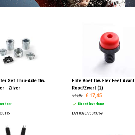
ter Set Thru-Axle tbv.
Elite Voet tbv. Flex Feet Avanti
er - Zilver
Rood/Zwart (2)
€ 17,45
€ 19,95
everbaar
Direct leverbaar
035115
EAN 8020775043769