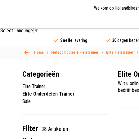
Welkom op Hollandbikeshop
Fietsonderdelen
Fietsaccessoires
Fietskled
Select Language
▼
Snelle
levering
30
dagen beden
Home
Fietscomputer & Fietstrainer
Elite Fietstrainer
Categorieën
Elite 
Wilt u onli
Elite Trainer
bedrijf be
Elite Onderdelen Trainer
de toekoms
Sale
dagelijks 
Filter
38 Artikelen