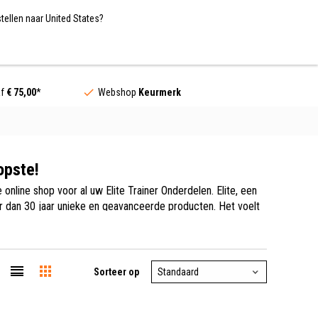
Nederland / EUR
NL
tellen naar United States?
Contact
af
€ 75,00
*
Webshop
Keurmerk
opste!
online shop voor al uw Elite Trainer Onderdelen. Elite, een
er dan 30 jaar unieke en geavanceerde producten. Het voelt
n de meest gerenommeerde fietsers, die Elite’s producten
 een breed assortiment Elite Trainer Onderdelen.
Sorteer op