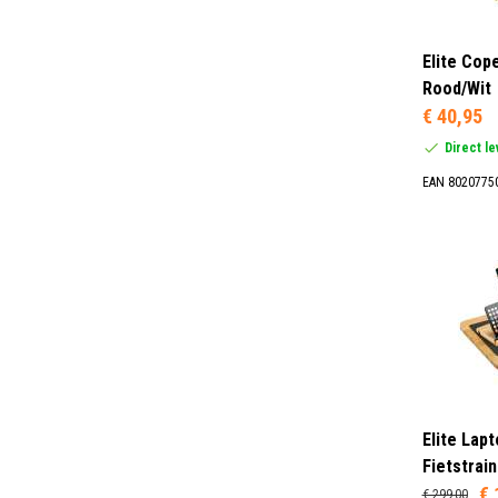
Elite Cop
Rood/Wit
€ 40,95
Direct l
EAN 8020775
Elite Lap
Fietstrain
€ 
€ 299,00