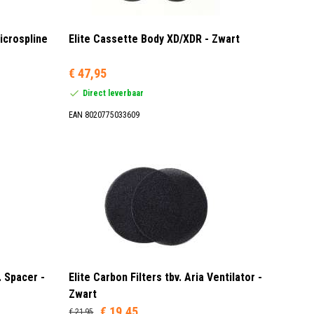
icrospline
Elite Cassette Body XD/XDR - Zwart
€ 47,95
Direct leverbaar
EAN 8020775033609
. Spacer -
Elite Carbon Filters tbv. Aria Ventilator -
Zwart
€ 19,45
€ 21,95