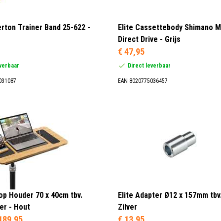
erton Trainer Band 25-622 -
Elite Cassettebody Shimano M
Direct Drive - Grijs
€ 47,95
everbaar
Direct leverbaar
031087
EAN 8020775036457
top Houder 70 x 40cm tbv.
Elite Adapter Ø12 x 157mm tbv
er - Hout
Zilver
189,95
€ 13,95