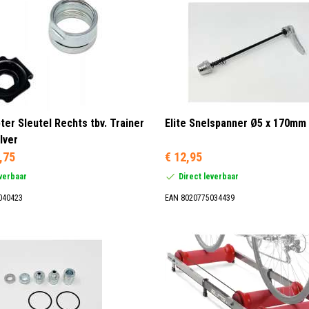
ter Sleutel Rechts tbv. Trainer
Elite Snelspanner Ø5 x 170mm 
lver
,75
€ 12,95
everbaar
Direct leverbaar
040423
EAN 8020775034439