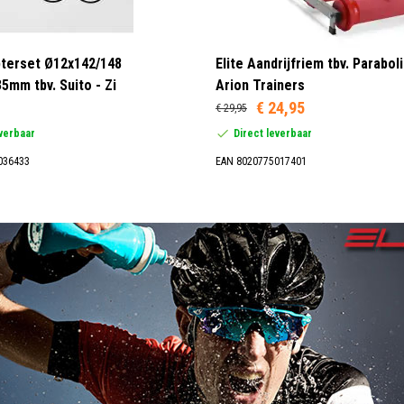
pterset Ø12x142/148
Elite Aandrijfriem tbv. Parabol
5mm tbv. Suito - Zi
Arion Trainers
€ 24,95
€ 29,95
everbaar
Direct leverbaar
036433
EAN 8020775017401