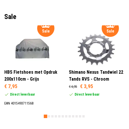
Sale
Sale
Sale
HBS Fietshoes met Opdruk
Shimano Nexus Tandwiel 22
200x110cm - Grijs
Tands RVS - Chroom
€ 7,95
€ 3,95
€ 6,95
Direct leverbaar
Direct leverbaar
EAN 4015493711568