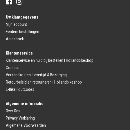
Buitenbanden
Pedalen
Fiets Binnenband
Pedalen
Velglint
Uw klantgegevens
Platform Pedalen
Fietsbanden Reparatie
Click Pedalen
Mijn account
Bagagedrager
Eerdere bestellingen
Remmen (Sport)
Jasbeschermers
Fiets remgreep
Bagagedrager
Adresboek
Remblokjes
Snelbinders
Fietsremmen
Klantenservice
Fietszadel
Remkabel
Fietszadel
Klantenservice en hulp bij bestellen | Hollandbikeshop
Remmen (Stads)
Zadelpen
Contact
Remhendel
Zadelpen Bevestiging
Remplaat
Zadeldekje
Verzendkosten, Levertijd & Bezorging
Remkabel
Retourbeleid en retourneren | Hollandbikeshop
Voorvork
Fietsverlichting
Voorvork Vast
E-Bike Foutcodes
Koplamp
Voorvork Verend
Achterlicht
Balhoofd
Fiets Verlichting Set
Algemene informatie
Spatborden
Dynamo
Over Ons
Spatbord
Merk Fietsonderdelen
Spatbordstang
Privacy Verklaring
Fietsonderdelen Stadsfiets
Fiets Spatbord Onderdelen
Algemene Voorwaarden
Fietsonderdelen Racefiets