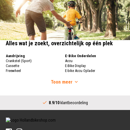
Alles wat je zoekt, overzichtelijk op één plek
Aandrijving
E-Bike Onderdelen
Crankstel (Sport)
Accu
Cassette
E-Bike Display
Freewheel
E-bike Accu Oplader
Fietsketting
Fietswielen
Derailleur
Toon
meer
Fietswielen
Versnellingshendel (Sport)
Velgen
Trapas Compleet
Fietsspaken
Aandrijving (Stads)
Achternaaf
8.9/10
klantbeoordeling
Crankstel (Stads)
Stuur
Versnellingshendel (Stads)
Stuurpen
Trapas (Stads)
Sturen
Tandwiel interne Naaf
Stuur Handvatten
Banden
Fietsbellen