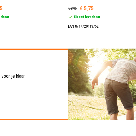
95
€ 5,75
€ 8,95
erbaar
Direct leverbaar
EAN 8717729113752
voor je klaar.