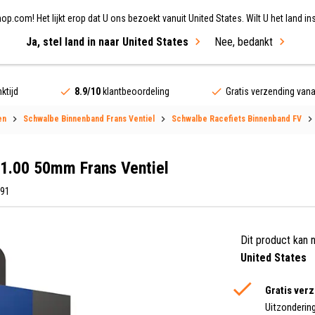
.com! Het lijkt erop dat U ons bezoekt vanuit United States. Wilt U het land ins
Ja, stel land in naar United States
Nee, bedankt
ing
Fietsen
Merken
Sale
ktijd
8.9/10
klantbeoordeling
Gratis verzending van
en
Schwalbe Binnenband Frans Ventiel
Schwalbe Racefiets Binnenband FV
-1.00 50mm Frans Ventiel
191
Dit product kan 
United States
Gratis ver
Uitzonderin