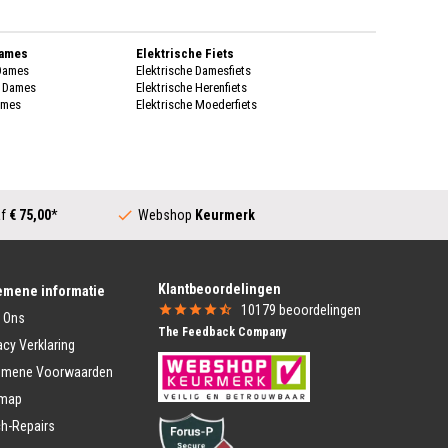
Dames
Elektrische Fiets
 Dames
Elektrische Damesfiets
k Dames
Elektrische Herenfiets
ames
Elektrische Moederfiets
enen Dames
Stadsfietsen
enen Dames
Dames Stadsfiets
genkleding
Heren Stadsfiets
 Dames
Moederfiets
Dames
af
€ 75,00
*
Webshop
Keurmerk
Transportfiets
k Dames
Dames Transportfiets
ames
Heren Transportfiets
rschoenen Dames
Transportfiets Jongens
Klantbeoordelingen
ing Heren
Transportfiets Meisjes
emene informatie
Heren
10179
beoordelingen
 Ons
Vouwfiets
 Heren
The Feedback Company
Vouwfiets
eren
acy Verklaring
Vouwfietsen E-Bike
nen Heren
emene Voorwaarden
heren
Kinderfiets Kopen
nen heren
emap
Meisjesfiets
Jongensfiets
ding Heren
h-Repairs
Heren