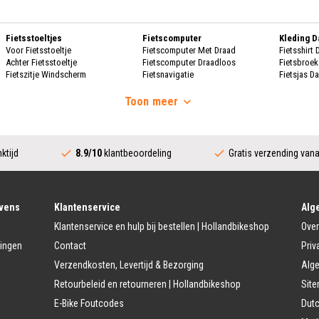
Fietsstoeltjes
Fietscomputer
Kleding 
Voor Fietsstoeltje
Fietscomputer Met Draad
Fietsshirt
Achter Fietsstoeltje
Fietscomputer Draadloos
Fietsbroe
Fietszitje Windscherm
Fietsnavigatie
Fietsjas D
Handscho
Fietsmanden
Voeding
Fietsscho
Toon
meer
Fietsmand
Bidons
Fietskrat
Bidonhouders
Dames Re
Fietsmand Hond
Sport Voeding
Regenpak
Regenjas 
ktijd
8.9/10
klantbeoordeling
Gratis verzending van
Fietssloten
Bescherming
Regenbroe
Ringslot
Fietshoes
Poncho D
Kettingslot
Fietskoffer
Regen Ove
Vouwslot
Fietsframe Bescherming
Beugelslot
Fietskled
vens
Klantenservice
Alg
Accessoires
Kabelslot
Fietsshirt 
Klantenservice en hulp bij bestellen | Hollandbikeshop
Over
Fietstrainers
Fietsbroek
Fietstas
Fietsspiegel
Fietsjas H
lingen
Contact
Priv
Dubbele Fietstassen
Telefoon Fietshouder
Handschoe
Verzendkosten, Levertijd & Bezorging
Alg
Enkele Fietstassen
Handwarmer/Handmof
Fietshelm 
Zadeltas
Fietsschoe
Retourbeleid en retourneren | Hollandbikeshop
Sit
Kinder Accessoires
Stuur Fietstassen
Veiligheidsvlag kinderfiets
Regenkle
E-Bike Foutcodes
Dutc
Fietsendrager
Zijwielen Kinderfiets
Regenpak 