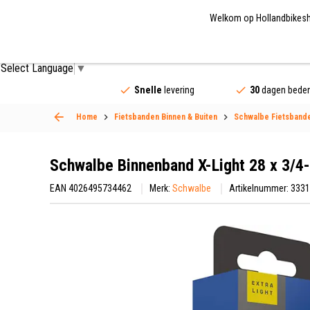
Welkom op Hollandbikeshop
Fietsonderdelen
Fietsaccessoires
Fietskled
Select Language
▼
Snelle
levering
30
dagen beden
Home
Fietsbanden Binnen & Buiten
Schwalbe Fietsband
Schwalbe Binnenband X-Light 28 x 3/4
EAN 4026495734462
Merk:
Schwalbe
Artikelnummer: 333