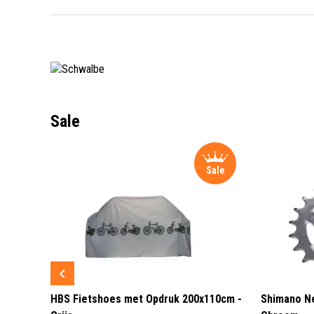
Sale
Sale
Sale
 3 LED
HBS Fietshoes met Opdruk 200x110cm -
Shimano Ne