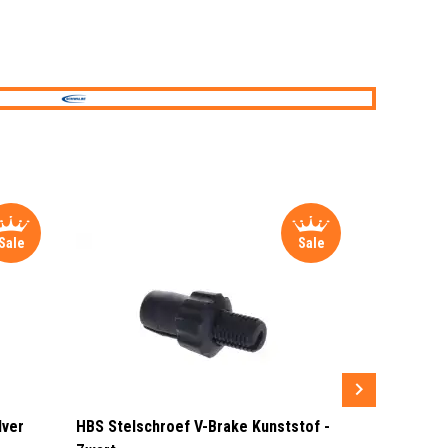
Sale
Sale
lver
HBS Stelschroef V-Brake Kunststof -
Sram MRX G