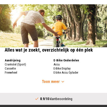
Alles wat je zoekt, overzichtelijk op één plek
Aandrijving
E-Bike Onderdelen
Crankstel (Sport)
Accu
Cassette
E-Bike Display
Freewheel
E-bike Accu Oplader
Fietsketting
Fietswielen
Derailleur
Toon
meer
Fietswielen
Versnellingshendel (Sport)
Velgen
Trapas Compleet
Fietsspaken
Aandrijving (Stads)
Achternaaf
8.9/10
klantbeoordeling
Crankstel (Stads)
Stuur
Versnellingshendel (Stads)