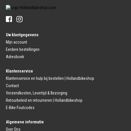
Stuurpen
Trapas (Stads)
Sturen
Tandwiel interne Naaf
Stuur Handvatten
Banden
Fietsbellen
Buitenbanden
Pedalen
Fiets Binnenband
Pedalen
Velglint
Uw klantgegevens
Platform Pedalen
Fietsbanden Reparatie
Click Pedalen
Mijn account
Bagagedrager
Eerdere bestellingen
Remmen (Sport)
Jasbeschermers
Fiets remgreep
Bagagedrager
Adresboek
Remblokjes
Snelbinders
Fietsremmen
Klantenservice
Fietszadel
Remkabel
Fietszadel
Klantenservice en hulp bij bestellen | Hollandbikeshop
Remmen (Stads)
Zadelpen
Contact
Remhendel
Zadelpen Bevestiging
Remplaat
Zadeldekje
Verzendkosten, Levertijd & Bezorging
Remkabel
Retourbeleid en retourneren | Hollandbikeshop
Voorvork
Fietsverlichting
Voorvork Vast
E-Bike Foutcodes
Koplamp
Voorvork Verend
Achterlicht
Balhoofd
Fiets Verlichting Set
Algemene informatie
Spatborden
Dynamo
Over Ons
Spatbord