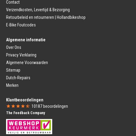
Contact
Remhendel
Zadelpen Bevestiging
Remplaat
Zadeldekje
Verzendkosten, Levertijd & Bezorging
Remkabel
Retourbeleid en retourneren | Hollandbikeshop
Voorvork
Fietsverlichting
Voorvork Vast
E-Bike Foutcodes
Koplamp
Voorvork Verend
Achterlicht
Balhoofd
Fiets Verlichting Set
Algemene informatie
Spatborden
Dynamo
Over Ons
Spatbord
Merk Fietsonderdelen
Spatbordstang
Privacy Verklaring
Fietsonderdelen Stadsfiets
Fiets Spatbord Onderdelen
Algemene Voorwaarden
Fietsonderdelen Racefiets
Kettingkast
Fietsonderdelen MTB
Sitemap
Kettingkast Gesloten
BMX Onderdelen
Dutch-Repairs
Kettingkast Open
Gazelle Fietsonderdelen
Campagnolo
Merken
Sram
Fietsstoeltjes
Fietscomputer
Klantbeoordelingen
Voor Fietsstoeltje
Fietscomputer Met Draad
10187
beoordelingen
Achter Fietsstoeltje
Fietscomputer Draadloos
The Feedback Company
Fietszitje Windscherm
Fietsnavigatie
Fietsmanden
Voeding
Fietsmand
Bidons
Fietskrat
Bidonhouders